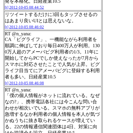
発を本格化。日経産業10.5
[t]
2012-10-05 08:44:52
リツイートするだけに3回もタップさせるの
はあまり良いUIとは思えないな。
[t]
2012-10-05 08:46:02
RT @n_yana:
CA「ピグライフ」、一機能ながら利用者を
順調に伸ばしており毎日400万人が利用。130
0万人超のアメーバピグ利用者の1/3。11年に
開始してからPCでしか使えなったが7月から
スマホに対応させたことで人気が上昇。ピグ
ライフ目当てにアメーバピグに登録する利用
者も多い。日経産業10.5
[t]
2012-10-05 08:46:08
RT @n_yana:
「僕の個人情報がネットに流れている。なぜ
なの?」、携帯電話各社には今こんな問い合
わせが相次いでいる。スマホの無料アプリが
急増するなか利用者の個人情報を本人が気づ
かぬうちに抜き取られるケースが増えてい
る。22の情報通信関連団体は4日、対策に向
けた協議会を設立。日経産業10.5