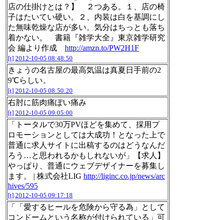
店の仕掛けとは？】 ２つある。１、店の椅
子はたいてい硬い。２、内装は白を基調にし
た無味乾燥な店が多い。気分はちっとも落ち
着かない。 書籍『雑学大全』東京雑学研究
会 編より作成
http://amzn.to/PW2H1F
[t]
2012-10-05 08:48:50
きょうの名古屋の最高気温は真夏日手前の2
9℃らしい。
[t]
2012-10-05 08:50:20
右肘に筋肉痛ぽい痛み
[t]
2012-10-05 09:05:00
「トータルで30万PVほどを集めて、採用プ
ロモーションとしては大成功！となった上で
普通に求人サイトに出稿するのはどうなんだ
ろう…と思われるかもしれないが」【求人】
やっぱり、普通にウェブデザイナーを募集し
ます。 | 株式会社LIG
http://liginc.co.jp/news/arc
hives/595
[t]
2012-10-05 09:17:18
「「愛するヒールを危険から守る為」として
コンドームという名称が付けられている」可