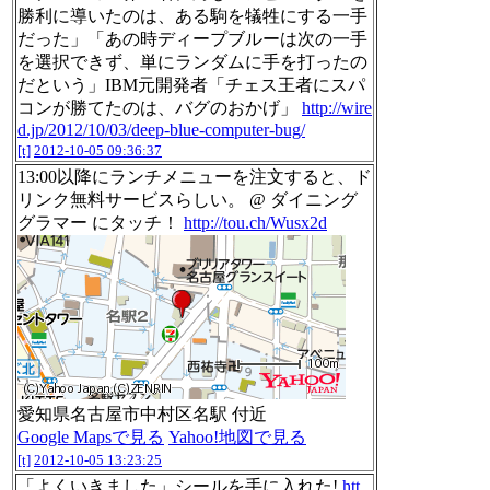
勝利に導いたのは、ある駒を犠牲にする一手
だった」「あの時ディープブルーは次の一手
を選択できず、単にランダムに手を打ったの
だという」IBM元開発者「チェス王者にスパ
コンが勝てたのは、バグのおかげ」
http://wire
d.jp/2012/10/03/deep-blue-computer-bug/
[t]
2012-10-05 09:36:37
13:00以降にランチメニューを注文すると、ド
リンク無料サービスらしい。 @ ダイニング
グラマー にタッチ！
http://tou.ch/Wusx2d
愛知県名古屋市中村区名駅 付近
Google Mapsで見る
Yahoo!地図で見る
[t]
2012-10-05 13:23:25
「よくいきました」シールを手に入れた!
htt