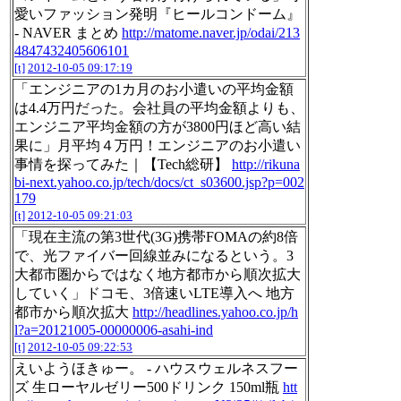
愛いファッション発明『ヒールコンドーム』
- NAVER まとめ
http://matome.naver.jp/odai/213
4847432405606101
[t]
2012-10-05 09:17:19
「エンジニアの1カ月のお小遣いの平均金額
は4.4万円だった。会社員の平均金額よりも、
エンジニア平均金額の方が3800円ほど高い結
果に」月平均４万円！エンジニアのお小遣い
事情を探ってみた｜【Tech総研】
http://rikuna
bi-next.yahoo.co.jp/tech/docs/ct_s03600.jsp?p=002
179
[t]
2012-10-05 09:21:03
「現在主流の第3世代(3G)携帯FOMAの約8倍
で、光ファイバー回線並みになるという。3
大都市圏からではなく地方都市から順次拡大
していく」ドコモ、3倍速いLTE導入へ 地方
都市から順次拡大
http://headlines.yahoo.co.jp/h
l?a=20121005-00000006-asahi-ind
[t]
2012-10-05 09:22:53
えいようほきゅー。 - ハウスウェルネスフー
ズ 生ローヤルゼリー500ドリンク 150ml瓶
htt