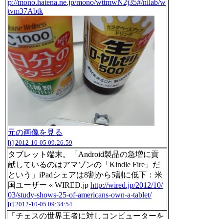
p://mono.hatena.ne.jp/mono/wttmwN2j35#/nilab/w
tvm37Abtk
元の画像を見る
[t]
2012-10-05 09:26:59
タブレット端末。「Android製品の急増に貢
献しているのはアマゾンの「Kindle Fire」だ
という」iPadシェアは8割から5割に低下：米
国ユーザー « WIRED.jp
http://wired.jp/2012/10/
03/study-shows-25-of-americans-own-a-tablet/
[t]
2012-10-05 09:34:54
「チェスの世界王者に対しコンピューターを