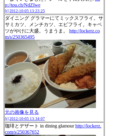
p://tou.ch/NdZIwe
[t]
2012-10-05 13:23:25
ダイニング グラマーにてミックスフライ。サ
サミカツ、メンチカツ、エビフライ。キャベ
ツがやけに大盛。うまうま。
http://lockerz.co
m/s/250365495
元の画像を見る
[t]
2012-10-05 13:34:07
珈琲とデザート in dining glamour
http://lockerz.
com/s/250367652