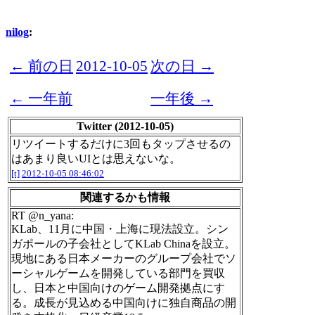
nilog
:
← 前の日
2012-10-05
次の日 →
← 一年前
一年後 →
Twitter (2012-10-05)
リツイートするだけに3回もタップさせるの
はあまり良いUIとは思えないな。
[t]
2012-10-05 08:46:02
関連するかも情報
RT @n_yana:
KLab、11月に中国・上海に現法設立。シン
ガポールの子会社としてKLab Chinaを設立。
現地にある日本メーカーのグループ会社でソ
ーシャルゲームを開発している部門を買収
し、日本と中国向けのゲーム開発拠点にす
る。成長が見込める中国向けに独自商品の開