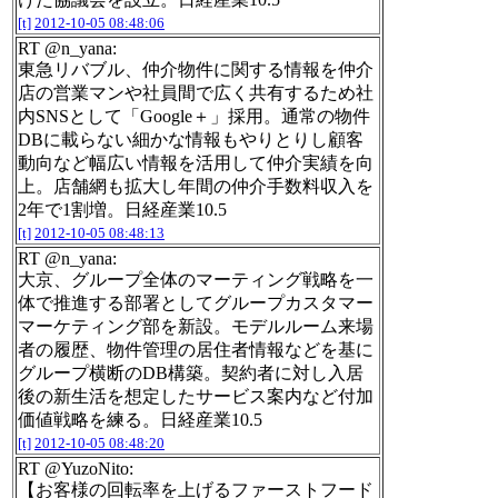
[t]
2012-10-05 08:48:06
RT @n_yana:
東急リバブル、仲介物件に関する情報を仲介
店の営業マンや社員間で広く共有するため社
内SNSとして「Google＋」採用。通常の物件
DBに載らない細かな情報もやりとりし顧客
動向など幅広い情報を活用して仲介実績を向
上。店舗網も拡大し年間の仲介手数料収入を
2年で1割増。日経産業10.5
[t]
2012-10-05 08:48:13
RT @n_yana:
大京、グループ全体のマーティング戦略を一
体で推進する部署としてグループカスタマー
マーケティング部を新設。モデルルーム来場
者の履歴、物件管理の居住者情報などを基に
グループ横断のDB構築。契約者に対し入居
後の新生活を想定したサービス案内など付加
価値戦略を練る。日経産業10.5
[t]
2012-10-05 08:48:20
RT @YuzoNito:
【お客様の回転率を上げるファーストフード