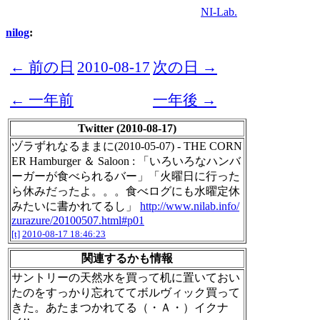
NI-Lab.
nilog
:
← 前の日
2010-08-17
次の日 →
← 一年前
一年後 →
Twitter (2010-08-17)
ヅラずれなるままに(2010-05-07) - THE CORN
ER Hamburger ＆ Saloon : 「いろいろなハンバ
ーガーが食べられるバー」「火曜日に行った
ら休みだったよ。。。食べログにも水曜定休
みたいに書かれてるし」
http://www.nilab.info/
zurazure/20100507.html#p01
[t]
2010-08-17 18:46:23
関連するかも情報
サントリーの天然水を買って机に置いておい
たのをすっかり忘れててボルヴィック買って
きた。あたまつかれてる（・Ａ・）イクナ