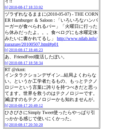
イ!!
[t]
2010-08-17 18:33:02
ヅラずれなるままに(2010-05-07) - THE CORN
ER Hamburger ＆ Saloon : 「いろいろなハンバ
ーガーが食べられるバー」「火曜日に行った
ら休みだったよ。。。食べログにも水曜定休
みたいに書かれてるし」
http://www.nilab.info/
zurazure/20100507.html#p01
[t]
2010-08-17 18:46:23
あ、FriendFeed復活したぽい。
[t]
2010-08-17 18:58:34
RT @rkmt:
インタラクションデザイン...結局よくわらな
い。というか工学者たるもの、もっとテクノ
ロジーという言葉に誇りを持つべきだと思っ
てます。世界を救うのはテクノロジーです。
滅ぼすのもテクノロジーかも知れませんが。
[t]
2010-08-17 20:49:12
ひさびさにSimply Tweet使ったらやっぱり引
っかかる感じで使いにくかった。
[t]
2010-08-17 20:50:20