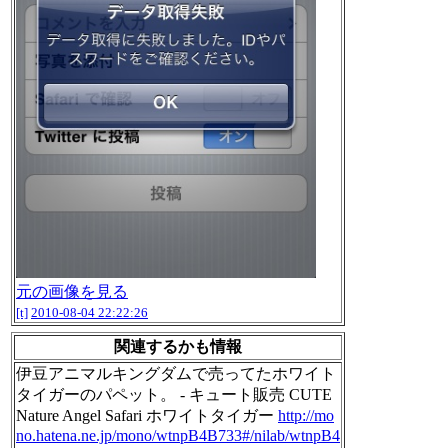
元の画像を見る
[t]
2010-08-04 22:22:26
関連するかも情報
伊豆アニマルキングダムで売ってたホワイト
タイガーのパペット。 - キュート販売 CUTE
Nature Angel Safari ホワイトタイガー
http://mo
no.hatena.ne.jp/mono/wtnpB4B733#/nilab/wtnpB4