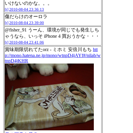
いけないのかな。。。
[t]
2010-08-04 23:36:13
傷だらけのオーロラ
[t]
2010-08-04 23:39:00
@fisher_91 うーん、環境が同じでも発生しち
ゃうなら、いっそ iPhone 4 買おうかな・・・
[t]
2010-08-04 23:41:06
賞味期限切れてたorz - ミホミ 安倍川もち
htt
p://mono.hatena.ne.jp/mono/wtnpD4jAYf#/nilab/w
tnpD4jKHR