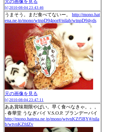
元の画像を見る
[t]
2010-08-04 23:43:46
うまそう。まだ食べてないー。
http://mono.hat
ena.ne.jp/mono/wtnpD94por#/nilab/wtnpD94yds
元の画像を見る
[t]
2010-08-04 23:47:11
ああ賞味期限やばい。早く食べなきゃ。。。
- 春華堂 うなぎパイ V.S.O.P. ブランデーパイ
http://mono.hatena.ne.jp/mono/wtvnKZf5BY#/nila
b/wtvnKZfdZv