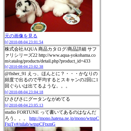
元の画像を見る
[t]
2010-08-04 23:01:54
株式会社AQUA 商品カタログ/商品詳細 サフ
ァリシリーズ22 http://www.aqua-yokohama.co
m/catalog/products/detail.php?product_id=433
[t]
2010-08-04 23:02:38
@fisher_91 えっ、ほんとに？・・・かなりの
頻度で出るので平均するとスキャンの2回に1
回ぐらいは出てるような。。。
[t]
2010-08-04 23:04:18
ひさびさにグータンながめてる
[t]
2010-08-04 23:05:13
studio FORTUNE って書いてあるのはなんだ
ろう。。。
http://mono.hatena.ne.jp/mono/wtnpC
FtqTv#/nilab/wtnpCFtxmG