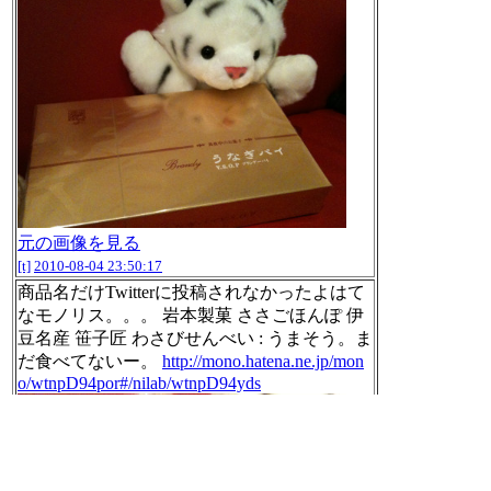
元の画像を見る
[t]
2010-08-04 23:50:17
商品名だけTwitterに投稿されなかったよはて
なモノリス。。。 岩本製菓 ささごほんぽ 伊
豆名産 笹子匠 わさびせんべい : うまそう。ま
だ食べてないー。
http://mono.hatena.ne.jp/mon
o/wtnpD94por#/nilab/wtnpD94yds