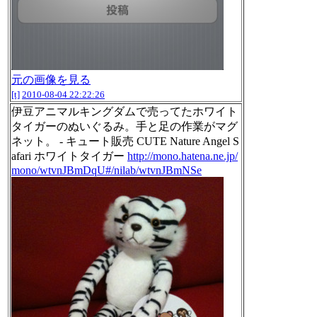
元の画像を見る
[t]
2010-08-04 22:22:26
伊豆アニマルキングダムで売ってたホワイト
タイガーのぬいぐるみ。手と足の作業がマグ
ネット。 - キュート販売 CUTE Nature Angel S
afari ホワイトタイガー
http://mono.hatena.ne.jp/
mono/wtvnJBmDqU#/nilab/wtvnJBmNSe