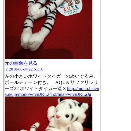
元の画像を見る
[t]
2010-08-04 22:51:16
左の小さいホワイトタイガーのぬいぐるみ。
ボールチェーン付き。 - AQUA サファリシリ
ーズ22 ホワイトタイガー這 S
http://mono.haten
a.ne.jp/mono/wtvnJRL245#/nilab/wtvnJRLaJg