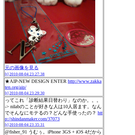
元の画像を見る
[t]
2010-08-04 23:27:38
★AIP-NEW DESIGN ENTER
http://www.zakka
ten.org/aip/
[t]
2010-08-04 23:29:30
ってこれ「診断結果日替わり」なのか。。。
-> nilabのことが好きな人は10人居ます。なん
でそんなにモテるの？どんな手使ったの？
htt
p://shindanmaker.com/37073
[t]
2010-08-04 23:35:31
@fisher_91 うむぅ。iPhone 3GS + iOS 4だから