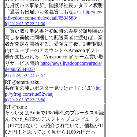
た貸切バス事業所」陸援隊社長デタラメ釈明
「過労も日雇いも名義貸しもない」
http://new
s.livedoor.com/article/detail/6534588/
[t]
2012-05-07 22:21:30
「買い取り申込書と初回時のみ身分証明書の
写しを荷物に同梱して配送業者に渡せば、業
者が査定を開始する。受領完了後、24時間以
内にユーザーのアカウントへAmazonギフト
券が支払われる」'Amazon.co.jp' ゲーム買い取
りサービス開始
http://news.livedoor.com/article/
detail/6534822/
[t]
2012-05-07 22:27:57
RT @tomita_taku:
共産党の凄いポスター見つけた！(；ﾟДﾟ)
htt
p://yfrog.com/nue52wauj
[t]
2012-05-07 22:35:50
RT @rkmt:
そういえばAnjinで1980年代のブルータスを読
んでいたらHPのデスクトップコンピュータ
（PCではない）が紹介されていて、価格が11
0万円！と思ってよく見たら1100万円だっ