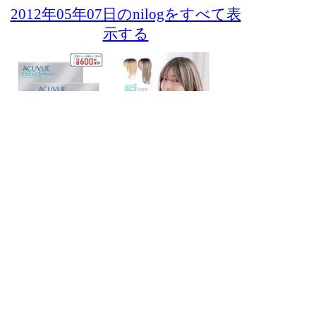
2012年05年07日のnilogをすべて表
示する
- NI-Lab.'s accounts
-
Fedibird