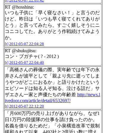
[t]
2012-05-07 22:03:42
RT @hosshina:
いつも子供に「早く寝なさい！」と言うのだ
けど、昨日は「いつも早く寝てくれてありが
とう」と言ってみたら、すごく嬉しそうにニ
コニコしてた。ありがとう作戦続けてみよう
か。
[t]
2012-05-07 22:04:28
RT @shukujitsu:
コン・プガチャ( ? - 2012 )
[t]
2012-05-07 22:04:40
「高橋さんの葬儀の際、実年齢では年下の永
井さんが波平として「親より先に逝ってしま
うやつがどこにおるか」と語りかけたという
エピソードは知る人ぞ知る、泣ける話だ」サ
ザエさん一家と声優たちの年齢差
http://news.l
ivedoor.com/article/detail/6532697/
[t]
2012-05-07 22:12:20
「月600万円の売り上げがありながら、なぜ1
日1万円の陸援隊の仕事を請け負ったのか。
名義を借りるためだ」「小泉構造改革で規制
緩和されて以来、4492社と2倍近い数に増え