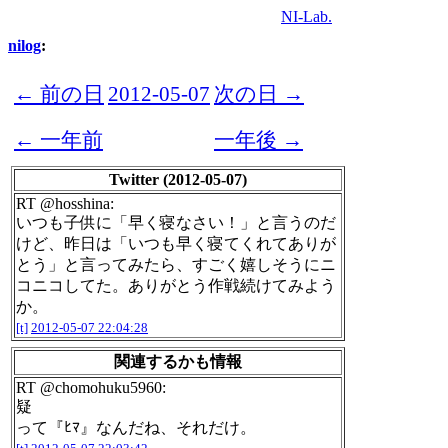
NI-Lab.
nilog
:
← 前の日
2012-05-07
次の日 →
← 一年前
一年後 →
Twitter (2012-05-07)
RT @hosshina:
いつも子供に「早く寝なさい！」と言うのだ
けど、昨日は「いつも早く寝てくれてありが
とう」と言ってみたら、すごく嬉しそうにニ
コニコしてた。ありがとう作戦続けてみよう
か。
[t]
2012-05-07 22:04:28
関連するかも情報
RT @chomohuku5960:
疑
って『ﾋﾏ』なんだね、それだけ。