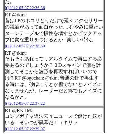
た。
[t]
2012-05-07 22:36:36
RT @rkmt:
昔はLPのホコリとりだけで延々アクセサリー
の議論があって面白かった.... むやみに重たい
ターンテーブルで慣性を増すとかピックアッ
プに変な重りをつけるとか...楽しい時代。
[t]
2012-05-07 22:36:59
RT @rkmt:
そもそもあれってリアルタイムで再生する必
要あるのでしょうか？３Dスキャンで溝を計
測してそこから波形を再現すればいいので
は？RT @ogochan: @rkmt 普通の針で再生す
る時には、砂ぼこりとか傷でないとノイズに
なりませんが、レーザーだと綿でもノイズに
なるかと。
[t]
2012-05-07 22:37:22
RT @RKTM:
コンプガチャ違法云々ニュースで儲けた奴が
いる！そいつが黒幕だ！（キリッ
[t]
2012-05-07 22:39:07