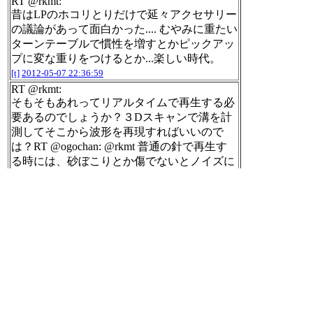
RT @rkmt:
昔はLPのホコリとりだけで延々アクセサリー
の議論があって面白かった.... むやみに重たい
ターンテーブルで慣性を増すとかピックアッ
プに変な重りをつけるとか...楽しい時代。
[t]
2012-05-07 22:36:59
RT @rkmt:
そもそもあれってリアルタイムで再生する必
要あるのでしょうか？３Dスキャンで溝を計
測してそこから波形を再現すればいいので
は？RT @ogochan: @rkmt 普通の針で再生す
る時には、砂ぼこりとか傷でないとノイズに
なりませんが、レーザーだと綿でもノイズに
なるかと。
[t]
2012-05-07 22:37:22
RT @RKTM:
コンプガチャ違法云々ニュースで儲けた奴が
いる！そいつが黒幕だ！（キリッ
[t]
2012-05-07 22:39:07
2012年05年07日のnilogをすべて表