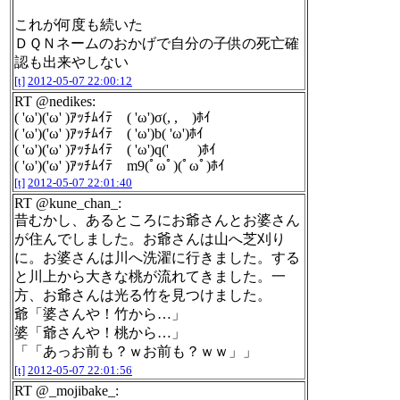
これが何度も続いた
ＤＱＮネームのおかげで自分の子供の死亡確
認も出来やしない
[t]
2012-05-07 22:00:12
RT @nedikes:
( 'ω')('ω' )ｱｯﾁﾑｲﾃ ( 'ω')σ(, , )ﾎｲ
( 'ω')('ω' )ｱｯﾁﾑｲﾃ ( 'ω')b( 'ω')ﾎｲ
( 'ω')('ω' )ｱｯﾁﾑｲﾃ ( 'ω')q(' )ﾎｲ
( 'ω')('ω' )ｱｯﾁﾑｲﾃ m9(ﾟωﾟ)(ﾟωﾟ)ﾎｲ
[t]
2012-05-07 22:01:40
RT @kune_chan_:
昔むかし、あるところにお爺さんとお婆さん
が住んでしました。お爺さんは山へ芝刈り
に。お婆さんは川へ洗濯に行きました。する
と川上から大きな桃が流れてきました。一
方、お爺さんは光る竹を見つけました。
爺「婆さんや！竹から…」
婆「爺さんや！桃から…」
「「あっお前も？ｗお前も？ｗｗ」」
[t]
2012-05-07 22:01:56
RT @_mojibake_: