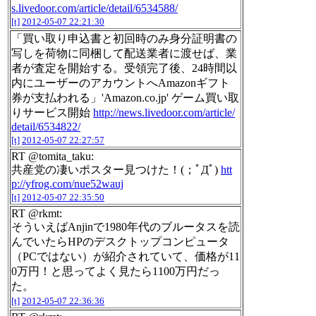
s.livedoor.com/article/detail/6534588/
[t]
2012-05-07 22:21:30
「買い取り申込書と初回時のみ身分証明書の
写しを荷物に同梱して配送業者に渡せば、業
者が査定を開始する。受領完了後、24時間以
内にユーザーのアカウントへAmazonギフト
券が支払われる」'Amazon.co.jp' ゲーム買い取
りサービス開始
http://news.livedoor.com/article/
detail/6534822/
[t]
2012-05-07 22:27:57
RT @tomita_taku:
共産党の凄いポスター見つけた！(；ﾟДﾟ)
htt
p://yfrog.com/nue52wauj
[t]
2012-05-07 22:35:50
RT @rkmt:
そういえばAnjinで1980年代のブルータスを読
んでいたらHPのデスクトップコンピュータ
（PCではない）が紹介されていて、価格が11
0万円！と思ってよく見たら1100万円だっ
た。
[t]
2012-05-07 22:36:36