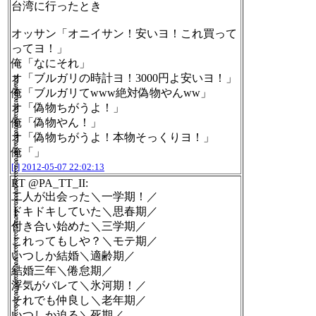
台湾に行ったとき
オッサン「オニイサン！安いヨ！これ買って
ってヨ！」
俺「なにそれ」
オ「ブルガリの時計ヨ！3000円よ安いヨ！」
俺「ブルガリてwww絶対偽物やんww」
オ「偽物ちがうよ！」
俺「偽物やん！」
オ「偽物ちがうよ！本物そっくりヨ！」
俺「」
[t]
2012-05-07 22:02:13
RT @PA_TT_II:
二人が出会った＼一学期！／
ドキドキしていた＼思春期／
付き合い始めた＼三学期／
これってもしや？＼モテ期／
いつしか結婚＼適齢期／
結婚三年＼倦怠期／
浮気がバレて＼氷河期！／
それでも仲良し＼老年期／
いつしか迫る＼死期／