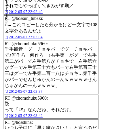
それでもやっぱり＼きみがす期／
[t]
2012-05-07 22:02:49
RT @bossun_tubaki:
ด้้้้้็็็็็้้้้้็็็็็้้้้้้้้็็็็็้้้้้็็็็็้้้้้้้้็็็็็้้้้้็็็็็้้้้้้้้็็็็็้้้้้็็็็็้้้้้้้้็็็็็้้้้้←これコピーしたら分かるけど一文字で108
文字分あるんだよ
[t]
2012-05-07 22:03:04
RT @chomohuku5960:
千手観音「グーチョキパーでグーチョキパー
で♪何作ろー何作ろー♪右手第一がグーで右手
第二がパーで左手第八がチョキでー右手第六
がグーで左手第三十六もパーで右手第百三十
三はグーで左手第二百十八はチョキ…第千手
がパーでせんじゅかんのーんｗｗｗｗｗせん
じゅかんのーんｗｗｗｗ」
[t]
2012-05-07 22:03:37
RT @chomohuku5960:
疑
って『ﾋﾏ』なんだね、それだけ。
[t]
2012-05-07 22:03:42
RT @hosshina:
いつも子供に「早く寝なさい！」と言うのだ