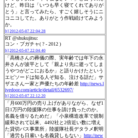
けど、昨日は「いつも早く寝てくれてありが
とう」と言ってみたら、すごく嬉しそうにニ
コニコしてた。ありがとう作戦続けてみよう
か。
[t]
2012-05-07 22:04:28
RT @shukujitsu:
コン・プガチャ( ? - 2012 )
[t]
2012-05-07 22:04:40
「高橋さんの葬儀の際、実年齢では年下の永
井さんが波平として「親より先に逝ってしま
うやつがどこにおるか」と語りかけたという
エピソードは知る人ぞ知る、泣ける話だ」サ
ザエさん一家と声優たちの年齢差
http://news.l
ivedoor.com/article/detail/6532697/
[t]
2012-05-07 22:12:20
「月600万円の売り上げがありながら、なぜ1
日1万円の陸援隊の仕事を請け負ったのか。
名義を借りるためだ」「小泉構造改革で規制
緩和されて以来、4492社と2倍近い数に増え
た貸切バス事業所」陸援隊社長デタラメ釈明
「過労も日雇いも名義貸しもない」
http://new