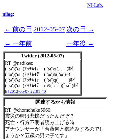
NI-Lab.
nilog
:
← 前の日
2012-05-07
次の日 →
← 一年前
一年後 →
Twitter (2012-05-07)
RT @nedikes:
( 'ω')('ω' )ｱｯﾁﾑｲﾃ ( 'ω')σ(, , )ﾎｲ
( 'ω')('ω' )ｱｯﾁﾑｲﾃ ( 'ω')b( 'ω')ﾎｲ
( 'ω')('ω' )ｱｯﾁﾑｲﾃ ( 'ω')q(' )ﾎｲ
( 'ω')('ω' )ｱｯﾁﾑｲﾃ m9(ﾟωﾟ)(ﾟωﾟ)ﾎｲ
[t]
2012-05-07 22:01:40
関連するかも情報
RT @chomohuku5960:
震災の時は悲惨だったんだぞ？
死亡・行方不明者読み上げる時
アナウンサーが「斉藤何と御読みするのでし
ょうか？五歳の男の子です」