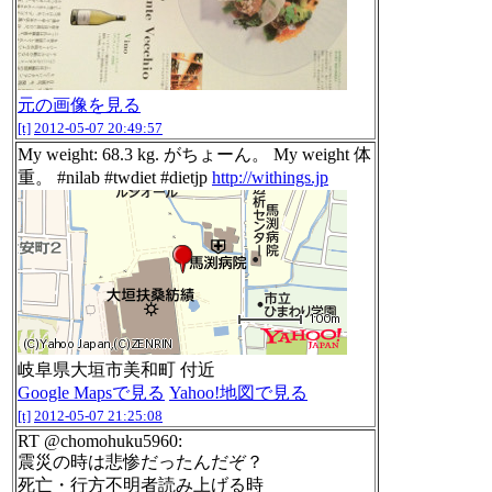
元の画像を見る
[t]
2012-05-07 20:49:57
My weight: 68.3 kg. がちょーん。 My weight 体
重。 #nilab #twdiet #dietjp
http://withings.jp
岐阜県大垣市美和町 付近
Google Mapsで見る
Yahoo!地図で見る
[t]
2012-05-07 21:25:08
RT @chomohuku5960:
震災の時は悲惨だったんだぞ？
死亡・行方不明者読み上げる時