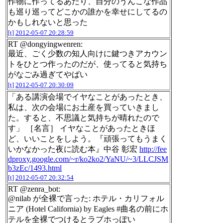
作物に作ってるあたり、自分のうんこな作品
も巡り巡ってどこかの誰かを幸せにしてるの
かもしれないと思った
[t]
2012-05-07 20:28:59
RT @dongyingwenren:
最近、ごく少数の知人向けに鍵つきアカウン
トをひとつ作ったのだが、使ってると気持ち
がなごみ過ぎてやばい
[t]
2012-05-07 20:30:09
「ある講演会場でイヤなことがあったとき、
私は、次の会場にお土産を買っていきまし
た。すると、不思議と気持ちが晴れたので
す」 ［名言］ イヤなことがあったときほ
ど、いいことをしよう。『頑張ってもうまく
いかなかった夜に読む本』中谷 彰宏
http://fee
dproxy.google.com/~r/ko2ko2/YaNU/~3/LLCJSM
b3zEc/1493.html
[t]
2012-05-07 20:32:54
RT @zenra_bot:
@nilab が全裸で言った: ホテル・カリフォル
ニア (Hotel California) by Eagles #曲名の前にホ
テルを全裸でつけるとラブホっぽい