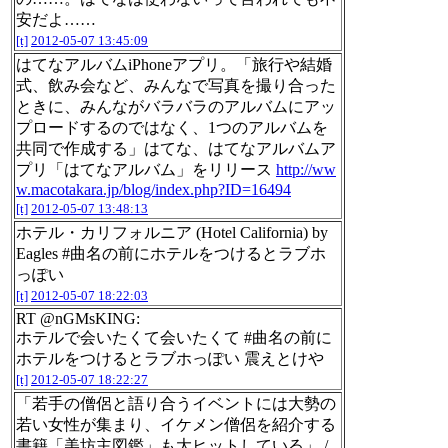
安だよ……
[t]
2012-05-07 13:45:09
はてなアルバムiPhoneアプリ。「旅行や結婚
式、飲み会など、みんなで写真を撮り合った
ときに、みんながバラバラのアルバムにアッ
プロードするのではなく、1つのアルバムを
共同で作成する」はてな、はてなアルバムア
プリ「はてなアルバム」をリリース
http://ww
w.macotakara.jp/blog/index.php?ID=16494
[t]
2012-05-07 13:48:13
ホテル・カリフォルニア (Hotel California) by
Eagles #曲名の前にホテルをつけるとラブホ
っぽい
[t]
2012-05-07 18:22:03
RT @nGMsKING:
ホテルで会いたくて会いたくて #曲名の前に
ホテルをつけるとラブホっぽい 震えとけや
[t]
2012-05-07 18:22:27
「若手の僧侶と語り合うイベントには大勢の
若い女性が集まり、イケメン僧侶を紹介する
書籍「美坊主図鑑」も大ヒットしている」 /