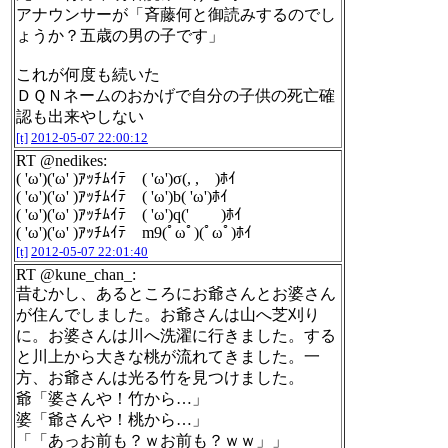
アナウンサーが「斉藤何と御読みするのでし
ょうか？五歳の男の子です」
これが何度も続いた
ＤＱＮネームのおかげで自分の子供の死亡確
認も出来やしない
[t]
2012-05-07 22:00:12
RT @nedikes:
( 'ω')('ω' )ｱｯﾁﾑｲﾃ ( 'ω')σ(, , )ﾎｲ
( 'ω')('ω' )ｱｯﾁﾑｲﾃ ( 'ω')b( 'ω')ﾎｲ
( 'ω')('ω' )ｱｯﾁﾑｲﾃ ( 'ω')q(' )ﾎｲ
( 'ω')('ω' )ｱｯﾁﾑｲﾃ m9(ﾟωﾟ)(ﾟωﾟ)ﾎｲ
[t]
2012-05-07 22:01:40
RT @kune_chan_:
昔むかし、あるところにお爺さんとお婆さん
が住んでしました。お爺さんは山へ芝刈り
に。お婆さんは川へ洗濯に行きました。する
と川上から大きな桃が流れてきました。一
方、お爺さんは光る竹を見つけました。
爺「婆さんや！竹から…」
婆「爺さんや！桃から…」
「「あっお前も？ｗお前も？ｗｗ」」