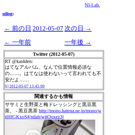
NI-Lab.
nilog
:
← 前の日
2012-05-07
次の日 →
← 一年前
一年後 →
Twitter (2012-05-07)
RT @kai4den:
はてなアルバム、なんで位置情報必須な
の……。はてなは使わないって言われても不
安だよ……
[t]
2012-05-07 13:45:09
関連するかも情報
ササミと生野菜と梅ドレッシングと黒豆黒
茶。 - 黒豆黒茶
http://mono.hatena.ne.jp/mono/w
tiHfGKxoS#/nilab/wttQoxez3j