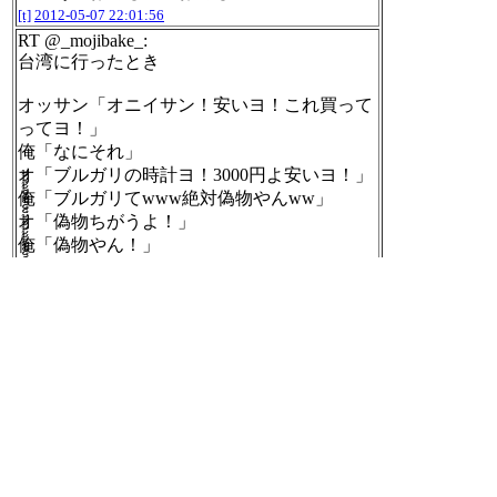
[t]
2012-05-07 22:01:56
RT @_mojibake_:
台湾に行ったとき
オッサン「オニイサン！安いヨ！これ買って
ってヨ！」
俺「なにそれ」
オ「ブルガリの時計ヨ！3000円よ安いヨ！」
俺「ブルガリてwww絶対偽物やんww」
オ「偽物ちがうよ！」
俺「偽物やん！」
オ「偽物ちがうよ！本物そっくりヨ！」
俺「」
[t]
2012-05-07 22:02:13
RT @PA_TT_II:
二人が出会った＼一学期！／
ドキドキしていた＼思春期／
付き合い始めた＼三学期／
これってもしや？＼モテ期／
いつしか結婚＼適齢期／
結婚三年＼倦怠期／