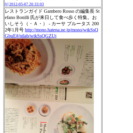
[t]
2012-05-07 20:33:03
レストランガイド Gambero Rosso の編集長 St
efano Bonilli 氏が来日して食べ歩く特集。お
いしそう（・Ａ・） - カーサ ブルータス 200
2年1月号
http://mono.hatena.ne.jp/mono/wtkSsQ
GbuE#/nilab/wtkSsQGZUt