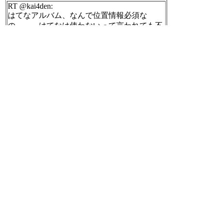
RT @kai4den:
はてなアルバム、なんで位置情報必須な
の……。はてなは使わないって言われても不
安だよ……
[t]
2012-05-07 13:45:09
はてなアルバムiPhoneアプリ。「旅行や結婚
式、飲み会など、みんなで写真を撮り合った
ときに、みんながバラバラのアルバムにアッ
プロードするのではなく、1つのアルバムを
共同で作成する」はてな、はてなアルバムア
プリ「はてなアルバム」をリリース
http://ww
w.macotakara.jp/blog/index.php?ID=16494
[t]
2012-05-07 13:48:13
2012年05年07日のnilogをすべて表
示する