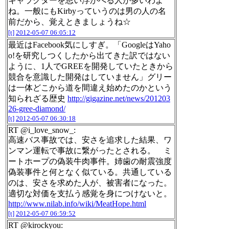
キャラクターを思い浮かべる人が多いわよ
ね。一般にもKirbyっていうのは男の人の名
前だから、覚えときましょうね☆
[t]
2012-05-07 06:05:12
最近はFacebook気にしすぎ。「GoogleはYaho
o!を研究しつくしたから出てきた訳ではない
ように、1人でGREEを開発していたときから
競合を意識した開発はしていません」グリー
は一体どこから道を間違え始めたのかという
知られざる歴史
http://gigazine.net/news/201203
26-gree-diamond/
[t]
2012-05-07 06:30:18
RT @i_love_snow_:
高速バス事故では、安さを追求した結果、ワ
ンマン運転で事故に繋がったとされる。 ミ
ートホープの偽装牛肉事件。姉歯の耐震強度
偽装事件と何となく似ている。共通している
のは、安さを求めた人が、被害者になった。
適切な対価を支払う感覚を身につけないと。
http://www.nilab.info/wiki/MeatHope.html
[t]
2012-05-07 06:59:52
RT @kirockyou: