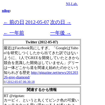
NI-Lab.
nilog
:
← 前の日
2012-05-07
次の日 →
← 一年前
一年後 →
Twitter (2012-05-07)
最近はFacebook気にしすぎ。「GoogleはYaho
o!を研究しつくしたから出てきた訳ではない
ように、1人でGREEを開発していたときから
競合を意識した開発はしていません」グリー
は一体どこから道を間違え始めたのかという
知られざる歴史
http://gigazine.net/news/201203
26-gree-diamond/
[t]
2012-05-07 06:30:18
関連するかも情報
RT @eigotan:
カービィ、というと丸くてピンク色の可愛い