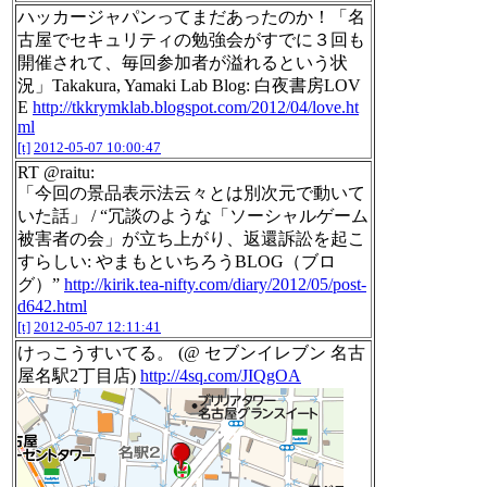
ハッカージャパンってまだあったのか！「名
古屋でセキュリティの勉強会がすでに３回も
開催されて、毎回参加者が溢れるという状
況」Takakura, Yamaki Lab Blog: 白夜書房LOV
E
http://tkkrymklab.blogspot.com/2012/04/love.ht
ml
[t]
2012-05-07 10:00:47
RT @raitu:
「今回の景品表示法云々とは別次元で動いて
いた話」 / “冗談のような「ソーシャルゲーム
被害者の会」が立ち上がり、返還訴訟を起こ
すらしい: やまもといちろうBLOG（ブロ
グ）”
http://kirik.tea-nifty.com/diary/2012/05/post-
d642.html
[t]
2012-05-07 12:11:41
けっこうすいてる。 (@ セブンイレブン 名古
屋名駅2丁目店)
http://4sq.com/JIQgOA