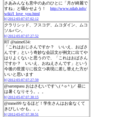
さあみんなも意中のあのひとに「月が綺麗で
すね」と囁かせよう！
http://www.nilab.info/
wiki/I_love_you.html
[t]
2012-05-07 07:02:12
クラリシッド、フスコデ、ムコダイン、ムコ
ソルバン。
[t]
2012-05-07 07:27:52
RT @taime634:
「これはおじさんですか？ いいえ、おばさ
んです」という奇妙な会話文が例文に出てや
はりよくないと思うので、「これはおばさん
ですか？ いいえ、おねえさんです」という
今後の世渡りに役立つ表現に差し替えた方が
いいと思います
[t]
2012-05-07 07:27:59
@saronpasu おはさむいです＼(＾o＾)／ 昼に
は暑くなりそう。。。
[t]
2012-05-07 07:30:15
@mmei99 なるほど！学生さんはお金なくて
きびしいかも。。。
[t]
2012-05-07 07:30:51