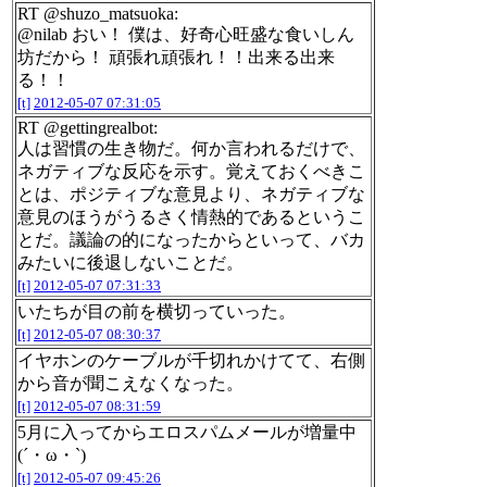
RT @shuzo_matsuoka:
@nilab おい！ 僕は、好奇心旺盛な食いしん
坊だから！ 頑張れ頑張れ！！出来る出来
る！！
[t]
2012-05-07 07:31:05
RT @gettingrealbot:
人は習慣の生き物だ。何か言われるだけで、
ネガティブな反応を示す。覚えておくべきこ
とは、ポジティブな意見より、ネガティブな
意見のほうがうるさく情熱的であるというこ
とだ。議論の的になったからといって、バカ
みたいに後退しないことだ。
[t]
2012-05-07 07:31:33
いたちが目の前を横切っていった。
[t]
2012-05-07 08:30:37
イヤホンのケーブルが千切れかけてて、右側
から音が聞こえなくなった。
[t]
2012-05-07 08:31:59
5月に入ってからエロスパムメールが増量中
(´・ω・`)
[t]
2012-05-07 09:45:26