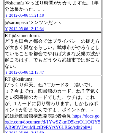
@shengfa やっぱり時間がかかりますね。1年
分は長かった。。。
[t]
2012-05-06 11:21:18
@saronpasu ツンツンだ＞＜
[t]
2012-05-06 12:12:34
RT @zannenform:
どうも田舎と都会ではプライバシーの捉え方
が大きく異なるらしい。武雄市がやろうとし
ていることを都会でやれば大きな反発の波が
起こるはず。でもどうやら武雄市では起こら
ない。
[t]
2012-05-06 12:13:47
RT @keikuma:
びっくり仰天。ね？Tカードを。凄いでし
ょ？今までね、図書館のカード、ね？辛気く
さい図書館のカードでした、ウチは。これ
が、Tカードに切り替わります。しかもねポ
イントが貯まるんですよ、ポイントが。 -
武雄新図書館構想発表記者会見
https://docs.go
ogle.com/document/d/1YwSZkmD5kcrO11OQY5
AR9f8VDvuMLztB9RYrsY6LR6o/edit?pli=1
[t]
2012-05-06 12:13:50