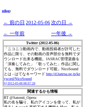
nilog
:
← 前の日
2012-05-06
次の日 →
← 一年前
一年後 →
Twitter (2012-05-06)
「ニコニコ動画内で、動画投稿者が許可した
作品に限り、その動画の音声部分を無料でダ
ウンロード出来る機能。JASRAC管理楽曲を
「演奏してみた」「歌ってみた」作品に関し
ても、無料でダウンロード可能」NicoSound
とは - はてなキーワード
http://d.hatena.ne.jp/ke
yword/NicoSound
[t]
2012-05-06 08:07:20
関連するかも情報
RT @Satomii_Opera:
私の名を騙り、私のアイコンを使って、私が