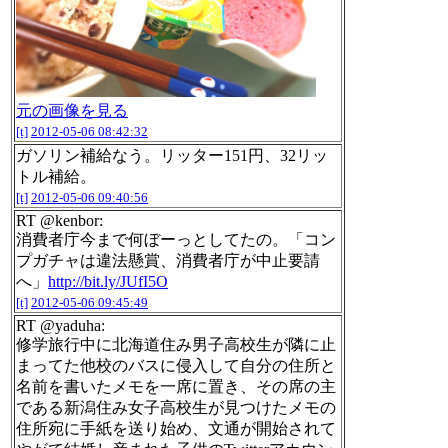
元の画像を見る
[t]
2012-05-06 08:42:32
ガソリン補給なう。リッター151円、32リッ
トル補給。
[t]
2012-05-06 09:40:56
RT @kenbor:
消費者庁今まで何ぼーっとしてたの。「コン
プガチャは違法懸賞、消費者庁が中止要請
へ」
http://bit.ly/JUfI5O
[t]
2012-05-06 09:45:49
RT @yaduha:
修学旅行中に北海道住み男子高校生が隣に止
まってた他校のバスに侵入して自分の住所と
名前を書いたメモを一席に置き、その席の主
である新潟住み女子高校生が見つけたメモの
住所宛に手紙を送り始め、文通が開始されて