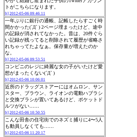
やがて結婚し産まれた子供のTwitterアカウン
トがこちらになります。
[t]
2012-05-06 09:46:11
一年ぶりに銀行の通帳、記帳したらすごく時
間かかった(´Д` ) 2ページ埋まったけど、途中
の記録が消されてなかった。昔は、20件ぐら
い記録が残ってると削除されて履歴が省略さ
れちゃってたよなぁ。保存量が増えたのか
な。
[t]
2012-05-06 09:53:51
コンビニのレジに綺麗な女の子がいたけど愛
想がまったくない(´Д` )
[t]
2012-05-06 10:06:01
近所のドラッグストアーにはオムロン、サン
スター、ブラウン、ライオンの電動ハブラシ
と交換ブラシが置いてあるけど、ポケットド
ルツがない……
[t]
2012-05-06 10:50:55
こんな田舎の住宅街でのネズミ捕りに4〜5人
も動員しなくても……
[t]
2012-05-06 11:20:17