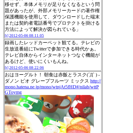
移せず、本体メモリが足りなくなるという問
題があったが、外部メモリーカードの著作権
保護機能を使用して、ダウンロードした端末
または契約者電話番号でプロテクトを掛ける
方法によって解決が図られている」
[t]
2012-05-06 08:11:05
録画したレッドカーペット観てる。テレビの
生放送番組にTwitterで参加できる時代かぁ。
テレビ自体からインターネットつなぐ機能が
あるけど、使いにくいもんね。
[t]
2012-05-06 08:22:06
おはヨーグルト！ 朝食は赤飯とラスク(´Д` ) -
ダノン ビオ グレープフルーツ ミックス
http://
mono.hatena.ne.jp/mono/wtnjAt5fHD#/nilab/wttP
GToymg