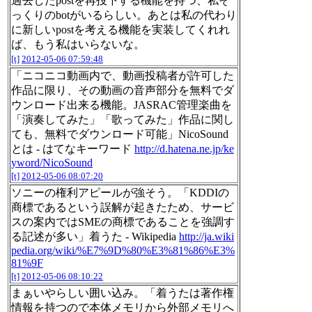
過去したpostを再投下する機能を持つ、私そ
っくりのbotがいるらしい。あとは私の代わり
に新しいpostを考える機能を実装してくれれ
ば、もう私はいらないな。
[t]
2012-05-06 07:59:48
「ニコニコ動画内で、動画投稿者が許可した
作品に限り、その動画の音声部分を無料でダ
ウンロード出来る機能。JASRAC管理楽曲を
「演奏してみた」「歌ってみた」作品に関し
ても、無料でダウンロード可能」NicoSound
とは - はてなキーワード
http://d.hatena.ne.jp/ke
yword/NicoSound
[t]
2012-05-06 08:07:20
ソニーの権利アピールが強そう。「KDDIの
商標であるという誤解が起きたため、サービ
スの案内ではSMEの商標であることを強調す
る記述が多い」着うた - Wikipedia
http://ja.wiki
pedia.org/wiki/%E7%9D%80%E3%81%86%E3%
81%9F
[t]
2012-05-06 08:10:22
まぁいやらしい囲い込み。「着うたは著作権
情報を持つので本体メモリから外部メモリへ