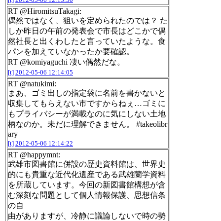
RT @HiromitsuTakagi:
偶然ではなく、狙いを定められたのでは？ た
しか昨日の午前の発表会で市長はどこかで偶
然社長と出くわしたと言っていたような。食
パンを加えていなかったか要確認。
RT @komiyaguchi 凄い偶然だな。
[t]
2012-05-06 12:14:05
RT @natukimi:
まあ、ゴミ出しの指定袋に名前を書かないと
収集してもらえない市ですからねぇ…ゴミに
もプライバシーが満載なのに気にしない土地
柄なのか。未だに理解できません。 #takeolibr
ary
[t]
2012-05-06 12:14:22
RT @happymnt:
武雄市図書館に併設の歴史資料館は、世界史
的にも貴重な近代化遺産である武雄蘭学資料
を所蔵しています。今回の新図書館構想が含
む深刻な問題として個人情報保護、思想信条
の自
由がありますが、冷静に議論しないで時の勢