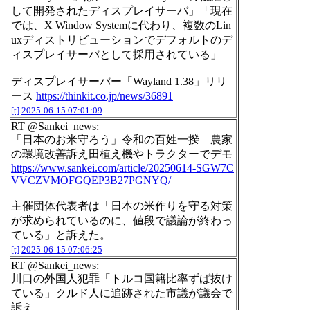
して開発されたディスプレイサーバ」「現在
では、X Window Systemに代わり、複数のLin
uxディストリビューションでデフォルトのデ
ィスプレイサーバとして採用されている」
ディスプレイサーバー「Wayland 1.38」リリ
ース
https://thinkit.co.jp/news/36891
[t]
2025-06-15 07:01:09
RT @Sankei_news:
「日本のお米守ろう」令和の百姓一揆 農家
の環境改善訴え田植え機やトラクターでデモ
https://www.sankei.com/article/20250614-SGW7C
VVCZVMOFGQEP3B27PGNYQ/
主催団体代表者は「日本の米作りを守る対策
が求められているのに、値段で議論が終わっ
ている」と訴えた。
[t]
2025-06-15 07:06:25
RT @Sankei_news:
川口の外国人犯罪「トルコ国籍比率ずば抜け
ている」クルド人に追跡された市議が議会で
訴え