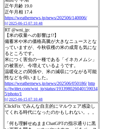
正午月齢 19.0
正午月相 17.4
https://weathernews.jp/news/202506/140006/
[t]
2025-06-15 07:10:48
RT @wni_jp:
【米の収量への影響は!?】
備蓄米や米の価格高騰が大きなニュースとな
っていますが、今秋収穫の米の成育も気にな
るところです。
米につく害虫の一種である「イネカメムシ」
の被害が、今増えているようです。
温暖化との関係や、米の減収につながる可能
性などを伺いました。
https://weathernews.jp/news/202506/050186/
http
s://twitter.com/wni_jp/status/193398026040159034
5/photo/1
[t]
2025-06-15 07:10:48
ClickFix でみんな自主的にマルウェア感染し
てくれる時代になったのかもしれない。。。
「何も理解せぬままChatGPTの指示通りに黒