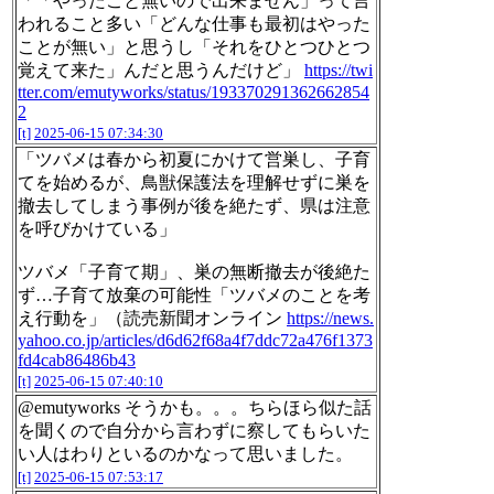
「「やったこと無いので出来ません」って言
われること多い「どんな仕事も最初はやった
ことが無い」と思うし「それをひとつひとつ
覚えて来た」んだと思うんだけど」
https://twi
tter.com/emutyworks/status/193370291362662854
2
[t]
2025-06-15 07:34:30
「ツバメは春から初夏にかけて営巣し、子育
てを始めるが、鳥獣保護法を理解せずに巣を
撤去してしまう事例が後を絶たず、県は注意
を呼びかけている」
ツバメ「子育て期」、巣の無断撤去が後絶た
ず…子育て放棄の可能性「ツバメのことを考
え行動を」（読売新聞オンライン
https://news.
yahoo.co.jp/articles/d6d62f68a4f7ddc72a476f1373
fd4cab86486b43
[t]
2025-06-15 07:40:10
@emutyworks そうかも。。。ちらほら似た話
を聞くので自分から言わずに察してもらいた
い人はわりといるのかなって思いました。
[t]
2025-06-15 07:53:17