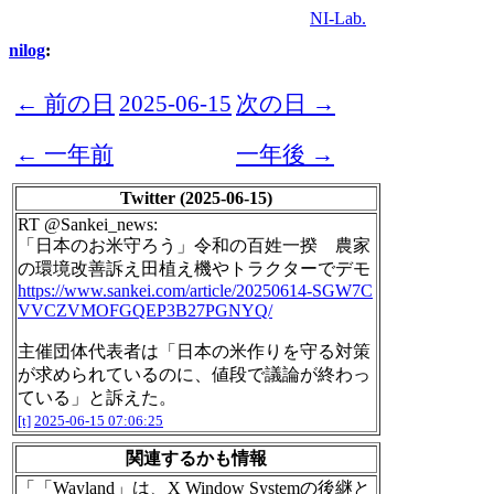
NI-Lab.
nilog
:
← 前の日
2025-06-15
次の日 →
← 一年前
一年後 →
Twitter (2025-06-15)
RT @Sankei_news:
「日本のお米守ろう」令和の百姓一揆 農家
の環境改善訴え田植え機やトラクターでデモ
https://www.sankei.com/article/20250614-SGW7C
VVCZVMOFGQEP3B27PGNYQ/
主催団体代表者は「日本の米作りを守る対策
が求められているのに、値段で議論が終わっ
ている」と訴えた。
[t]
2025-06-15 07:06:25
関連するかも情報
「「Wayland」は、X Window Systemの後継と