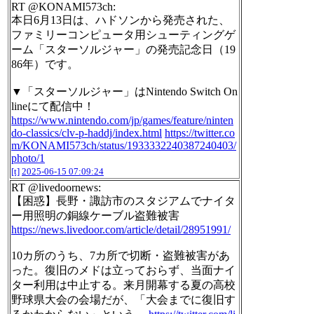
RT @KONAMI573ch:
本日6月13日は、ハドソンから発売された、
ファミリーコンピュータ用シューティングゲ
ーム「スターソルジャー」の発売記念日（19
86年）です。
▼「スターソルジャー」はNintendo Switch On
lineにて配信中！
https://www.nintendo.com/jp/games/feature/ninten
do-classics/clv-p-haddj/index.html
https://twitter.co
m/KONAMI573ch/status/1933332240387240403/
photo/1
[t]
2025-06-15 07:09:24
RT @livedoornews:
【困惑】長野・諏訪市のスタジアムでナイタ
ー用照明の銅線ケーブル盗難被害
https://news.livedoor.com/article/detail/28951991/
10カ所のうち、7カ所で切断・盗難被害があ
った。復旧のメドは立っておらず、当面ナイ
ター利用は中止する。来月開幕する夏の高校
野球県大会の会場だが、「大会までに復旧す