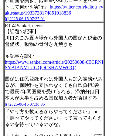
い画面を開き、pythonやzshのコードをペース
トして何かを実行」
https://twitter.com/kaitou_ry
aku/status/1933738174851018836
[t]
2025-06-15 07:27:01
RT @Sankei_news:
【話題の記事】
川口のごみ置き場から外国人の国保と税金の
督促状、動物の骨付き丸焼きも
⏬記事を読む
https://www.sankei.com/article/20250608-6ECRNI
SYBJANVLUGQOCSHAMWOQ/
国保は住民登録すれば外国人も加入義務があ
るが、保険料を支払わなくても自己負担3割
で最長2年間医療を受けられる。滞納分は日
本人が大半を占める国保加入者が負担する
[t]
2025-06-15 07:30:35
「やり方を教えるからやってください」 or
「調べてやってください」って言ってもらえ
るのを待っているのかな。