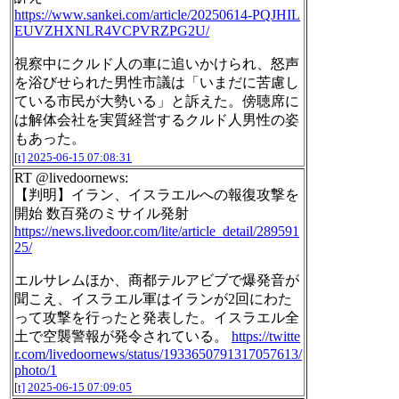
https://www.sankei.com/article/20250614-PQJHIL
EUVZHXNLR4VCPVRZPG2U/
視察中にクルド人の車に追いかけられ、怒声
を浴びせられた男性市議は「いまだに苦慮し
ている市民が大勢いる」と訴えた。傍聴席に
は解体会社を実質経営するクルド人男性の姿
もあった。
[t]
2025-06-15 07:08:31
RT @livedoornews:
【判明】イラン、イスラエルへの報復攻撃を
開始 数百発のミサイル発射
https://news.livedoor.com/lite/article_detail/289591
25/
エルサレムほか、商都テルアビブで爆発音が
聞こえ、イスラエル軍はイランが2回にわた
って攻撃を行ったと発表した。イスラエル全
土で空襲警報が発令されている。
https://twitte
r.com/livedoornews/status/1933650791317057613/
photo/1
[t]
2025-06-15 07:09:05