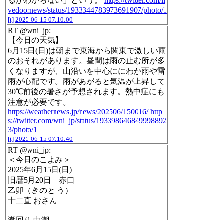
るかわからない」という。
https://twitter.com/li
vedoornews/status/1933344783973691907/photo/1
[t]
2025-06-15 07:10:00
RT @wni_jp:
【今日の天気】
6月15日(日)は朝まで東海から関東で激しい雨
のおそれがあります。昼間は雨の止む所が多
くなりますが、山沿いを中心ににわか雨や雷
雨が心配です。雨があがると気温が上昇して
30℃前後の暑さが予想されます。熱中症にも
注意が必要です。
https://weathernews.jp/news/202506/150016/
http
s://twitter.com/wni_jp/status/193398646849998892
3/photo/1
[t]
2025-06-15 07:10:40
RT @wni_jp:
＜今日のこよみ＞
2025年6月15日(日)
旧暦5月20日 赤口
乙卯（きのと う）
十二直 おさん
潮回り 中潮