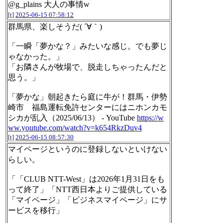
@g_plains 大人の事情w
[t]
2025-06-15 07:58:12
群馬県、楽しそうだ( ´∀｀)
「一瞬「夢かな？」みたいな感じ。でも夢じ
ゃなかった。」
「お隣さんが牧場で、脱走しちゃったんだと
思う。」
「夢かな」朝起きたら庭に牛が！群馬・伊勢
崎市 福島運転免許センターにはニホンカモ
シカが乱入（2025/06/13） - YouTube
https://w
ww.youtube.com/watch?v=k654RkzDuv4
[t]
2025-06-15 08:57:30
マイページというのに登録しないといけない
らしい。
「「CLUB NTT-West」は2026年1月31日をも
って終了」「NTT西日本よりご提供している
「マイページ」「ビジネスマイページ」にサ
ービスを移行」