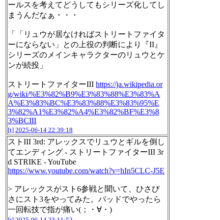
ールスを考えてどうしてもシリーズ化してし
まうんだなぁ・・・
「「リュウが居なければストリートファイタ
ーにならない」との上役の判断により『II』
シリーズのメインキャラクターのリュウとケ
ンが続投」
ストリートファイターIII
https://ja.wikipedia.or
g/wiki/%E3%82%B9%E3%83%88%E3%83%A
A%E3%83%BC%E3%83%88%E3%83%95%E
3%82%A1%E3%82%A4%E3%82%BF%E3%8
3%BCIII
[t]
2025-06-14 22:39:18
ストIII 3rd: アレックスでリュウとギルを倒し
てエンディング - ストリートファイターIII 3r
d STRIKE - YouTube
https://www.youtube.com/watch?v=hIn5CLC-J5E
> アレックスがスト6参戦と聞いて、ひさび
さにスト3をやってみた。パッドでやったら
一回転技で指が痛い(；・∀・)
[t]
2025-06-14 23:11:52