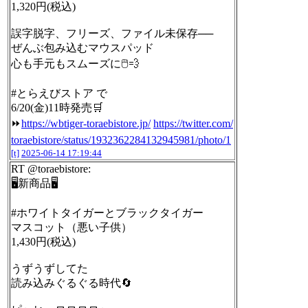
1,320円(税込)
誤字脱字、フリーズ、ファイル未保存──
ぜんぶ包み込むマウスパッド
心も手元もスムーズに🖱💨
#とらえびストア で
6/20(金)11時発売🛒
⏩
https://wbtiger-toraebistore.jp/
https://twitter.com/
toraebistore/status/1932362284132945981/photo/1
[t]
2025-06-14 17:19:44
RT @toraebistore:
🖥新商品🖥
#ホワイトタイガーとブラックタイガー
マスコット（悪い子供）
1,430円(税込)
うずうずしてた
読み込みぐるぐる時代🔄