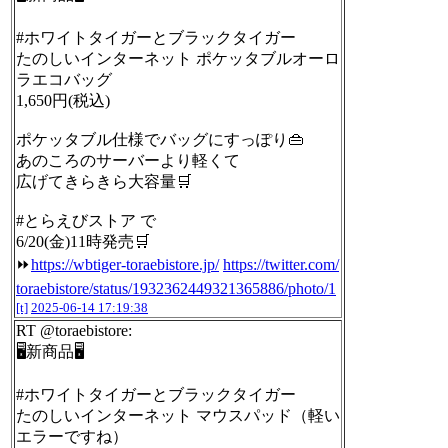
#ホワイトタイガーとブラックタイガー
たのしいインターネット ポケッタブルオーロ
ラエコバッグ
1,650円(税込)
ポケッタブル仕様でバッグにすっぽり👜
あのころのサーバーより軽くて
広げてきらきら大容量🛒
#とらえびストア で
6/20(金)11時発売🛒
⏩
https://wbtiger-toraebistore.jp/
https://twitter.com/
toraebistore/status/1932362449321365886/photo/1
[t]
2025-06-14 17:19:38
RT @toraebistore:
🖥新商品🖥
#ホワイトタイガーとブラックタイガー
たのしいインターネット マウスパッド（軽い
エラーですね）