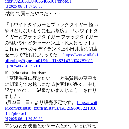
atus/1925839304636485961/photo/1
[t]
2025-06-14 17:20:09
7割引で買ったやつだ・・・
『ホワイトタイガーとブラックタイガー 軽い
やけどしないようにねお茶碗』 『ホワイトタ
イガーとブラックタイガー ブラックタイガー
の軽いやけどチャーハン皿・れんげセット』
これもmozoのキデイランド上小田井店の閉店
セールで7割引になってた。
https://www.nilab.i
nfo/nilog/?type=m01&id=113821435604787611
[t]
2025-06-14 17:21:13
RT @kusatsu_tourism:
「草津温泉に行きたい！」と滋賀県の草津市
に間違えてお越しになるお客様が多く、申し
訳ないので、「温泉ないまんじゅう」を作り
ました。
6月22日（日）より販売予定です。
https://twitt
er.com/kusatsu_tourism/status/1932696003221860
818/photo/1
[t]
2025-06-14 20:50:38
マンガとか映画とかゲームとか、やっぱりセ