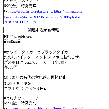
#とらえびストア で
6/20(金)11時発売🛒
⏩
https://wbtiger-toraebistore.jp/
https://twitter.com/
toraebistore/status/1932362970786640300/photo/1
[t]
2025-06-14 17:19:30
関連するかも情報
RT @toraebistore:
🖥新商品🖥
#ホワイトタイガーとブラックタイガー
たのしいインターネット スマホに貼れるサイ
ズのホログラムステッカー（全8種）
各385円
はじまりの時代の空気感、再起動🖥
あのドキドキを
スマホやPCにぺたり💾💫
#とらえびストア で
6/20(金)11時発売🛒
⏩
https://wbtiger-toraebistore.jp/
https://twitter.com/