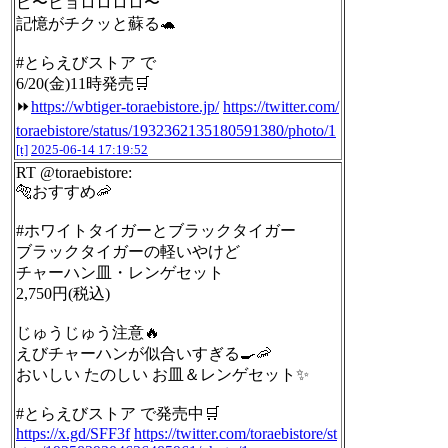
ピ〜ヒョロロロロ〜
記憶がチクッと蘇る🐢
#とらえびストア で
6/20(金)11時発売🛒
⏩
https://wbtiger-toraebistore.jp/
https://twitter.com/
toraebistore/status/1932362135180591380/photo/1
[t]
2025-06-14 17:19:52
RT @toraebistore:
🐅おすすめ🦐
#ホワイトタイガーとブラックタイガー
ブラックタイガーの軽いやけど
チャーハン皿・レンゲセット
2,750円(税込)
じゅうじゅう注意🔥
えびチャーハンが似合いすぎる🍳🦐
おいしい たのしい お皿＆レンゲセット✨
#とらえびストア で発売中🛒
https://x.gd/SFF3f
https://twitter.com/toraebistore/st