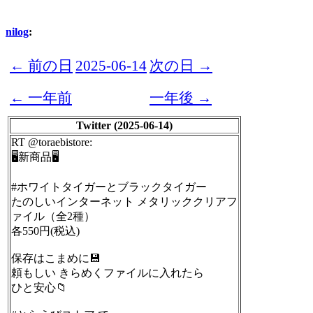
nilog
:
← 前の日
2025-06-14
次の日 →
← 一年前
一年後 →
Twitter (2025-06-14)
RT @toraebistore:
🖥新商品🖥
#ホワイトタイガーとブラックタイガー
たのしいインターネット メタリッククリアフ
ァイル（全2種）
各550円(税込)
保存はこまめに💾
頼もしい きらめくファイルに入れたら
ひと安心📁