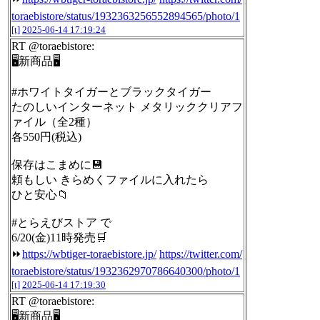
toraebistore/status/1932363256552894565/photo/1
[t]
2025-06-14 17:19:24
RT @toraebistore:
🖥新商品🖥
#ホワイトタイガーとブラックタイガー
たのしいインターネット メタリッククリアフ
ァイル（全2種）
各550円(税込)
保存はこまめに💾
頼もしい きらめくファイルに入れたら
ひと安心📁
#とらえびストア で
6/20(金)11時発売🛒
⏩
https://wbtiger-toraebistore.jp/
https://twitter.com/
toraebistore/status/1932362970786640300/photo/1
[t]
2025-06-14 17:19:30
RT @toraebistore:
🖥新商品🖥