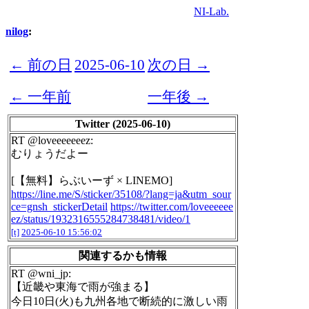
NI-Lab.
nilog
:
← 前の日
2025-06-10
次の日 →
← 一年前
一年後 →
Twitter (2025-06-10)
RT @loveeeeeeez:
むりょうだよー
[【無料】らぶいーず × LINEMO]
https://line.me/S/sticker/35108/?lang=ja&utm_sour
ce=gnsh_stickerDetail
https://twitter.com/loveeeeee
ez/status/1932316555284738481/video/1
[t]
2025-06-10 15:56:02
関連するかも情報
RT @wni_jp:
【近畿や東海で雨が強まる】
今日10日(火)も九州各地で断続的に激しい雨