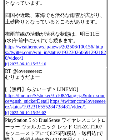
となっています。
四国や近畿、東海でも活発な雨雲が広がり、
土砂降りとなっているところがあります。
梅雨前線の活動が活発な状態は、明日11日
(水)午前中にかけても続きます。
https://weathernews.jp/news/202506/100156/
http
s://twitter.com/wni_jp/status/193230260691292182
0/video/1
[t]
2025-06-10 15:55:10
RT @loveeeeeeez:
むりょうだよー
[【無料】らぶいーず × LINEMO]
https://line.me/S/sticker/35108/?lang=ja&utm_sour
ce=gnsh_stickerDetail
https://twitter.com/loveeeeee
ez/status/1932316555284738481/video/1
[t]
2025-06-10 15:56:02
PlayStation 5 の DualSense ワイヤレスコントロ
ーラー ヴォルカニック レッド CFI-ZCT1J07
をソニーストアにて8276円(税込・送料込)で
購入。希望小売価格は11980円らしい。