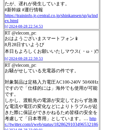
たが、遅れが発生しています。
#新幹線 #運行情報
https://traininfo.jr-central.co.jp/shinkansen/sp/ja/ind
ex.html
[t]
2024-08-28 22:54:53
RT @elecom_pr:
おはようございまスマートフォン📱
8月28日すいようび
本日もよろしくお願いいたしマウス( ・ω・)🖱
[t]
2024-08-28 22:59:53
RT @elecom_pr:
お騒がせしている充電器の件です。
対象製品は定格入力電圧AC100-240V 50/60Hz
ですので「仕様的には」海外でも使用が可能
です。
しかし、渡航先の電源が安定しておらず急激
な電流や電圧の変化などによりトラブルが起
きた際に保証ができかねるため皆様の安全を
考慮して「日本専用」としています。…
http
s://twitter.com/i/web/status/1828629103496532186
[t]
2024-08-28 23:00:01