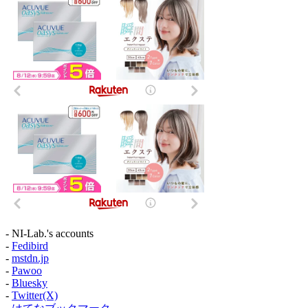
- NI-Lab.'s accounts
-
Fedibird
-
mstdn.jp
-
Pawoo
-
Bluesky
-
Twitter(X)