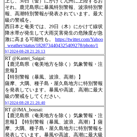
上し、30日（金）にかけて九州に上陸するお
それ。鹿児島県に暴風特別警報、波浪特別警
報、高潮特別警報が発表されています。最大
級の警戒を。
西日本と奄美では、29日（木）にかけて線状
降水帯が発生して大雨災害発生の危険度が急
激に高まる可能性も。
https://twitter.com/Yahoo
_weather/status/1828734404325409278/photo/1
[t]
2024-08-28 21:26:13
RT @Kantei_Saigai:
【鹿児島県（奄美地方を除く）気象警報・注
意報】
【特別警報（暴風、波浪、高潮）】
薩摩、大隅、種子島・屋久島地方に特別警報
を発表しています。暴風や高波、高潮に最大
級の警戒をしてください。
[t]
2024-08-28 21:26:40
RT @JMA_bousai:
【鹿児島県（奄美地方を除く）気象警報・注
意報】【特別警報（暴風、波浪、高潮）】薩
摩、大隅、種子島・屋久島地方に特別警報を
発表しています。暴風や高波、高潮に最大級