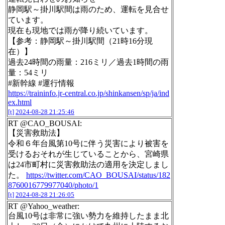
静岡駅～掛川駅間は雨のため、運転を見合せ
ています。
現在も現地では雨が降り続いています。
【参考：静岡駅～掛川駅間（21時16分現
在）】
過去24時間の雨量：216ミリ／過去1時間の雨
量：54ミリ
#新幹線 #運行情報
https://traininfo.jr-central.co.jp/shinkansen/sp/ja/ind
ex.html
[t]
2024-08-28 21:25:46
RT @CAO_BOUSAI:
【災害救助法】
令和６年台風第10号に伴う災害により被害を
受けるおそれが生じていることから、宮崎県
は24市町村に災害救助法の適用を決定しまし
た。
https://twitter.com/CAO_BOUSAI/status/182
8760016779977040/photo/1
[t]
2024-08-28 21:26:05
RT @Yahoo_weather:
台風10号は非常に強い勢力を維持したまま北