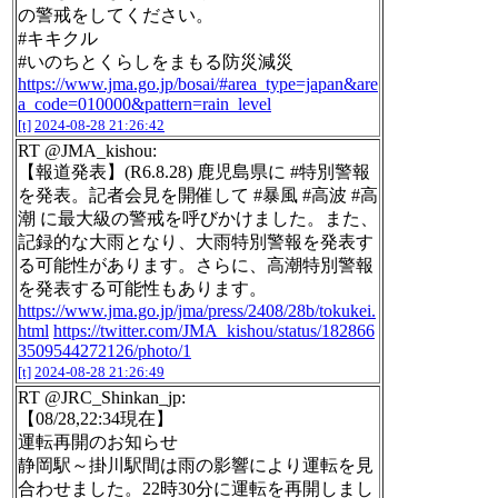
の警戒をしてください。
#キキクル
#いのちとくらしをまもる防災減災
https://www.jma.go.jp/bosai/#area_type=japan&are
a_code=010000&pattern=rain_level
[t]
2024-08-28 21:26:42
RT @JMA_kishou:
【報道発表】(R6.8.28) 鹿児島県に #特別警報
を発表。記者会見を開催して #暴風 #高波 #高
潮 に最大級の警戒を呼びかけました。また、
記録的な大雨となり、大雨特別警報を発表す
る可能性があります。さらに、高潮特別警報
を発表する可能性もあります。
https://www.jma.go.jp/jma/press/2408/28b/tokukei.
html
https://twitter.com/JMA_kishou/status/182866
3509544272126/photo/1
[t]
2024-08-28 21:26:49
RT @JRC_Shinkan_jp:
【08/28,22:34現在】
運転再開のお知らせ
静岡駅～掛川駅間は雨の影響により運転を見
合わせました。22時30分に運転を再開しまし