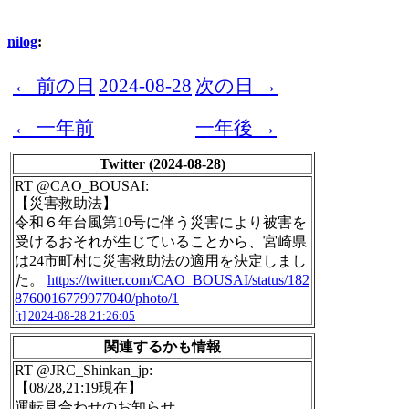
nilog
:
← 前の日
2024-08-28
次の日 →
← 一年前
一年後 →
Twitter (2024-08-28)
RT @CAO_BOUSAI:
【災害救助法】
令和６年台風第10号に伴う災害により被害を
受けるおそれが生じていることから、宮崎県
は24市町村に災害救助法の適用を決定しまし
た。
https://twitter.com/CAO_BOUSAI/status/182
8760016779977040/photo/1
[t]
2024-08-28 21:26:05
関連するかも情報
RT @JRC_Shinkan_jp:
【08/28,21:19現在】
運転見合わせのお知らせ