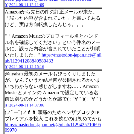
[t]
2024-08-11 12:11:09
Amazonから先日の件の訂正メールが来た。
「誤った内容が含まれていた」と書いてある
けど、実は方向転換したんじゃ。。。
"「Amazon Musicのプロフィール名とハンド
ル名を確認してください」という件名のメー
ルに、誤った内容が含まれていたことが判明
いたしました。"
https://mastodon-japan.net/@nil
ab/112941208840580433
[t]
2024-08-11 12:15:16
@nyaism 最初のメールもびっくりしました
が、なんていうか結局何が公開されるかいま
いちわからない感じがしますね…… Amazon
Music とメインの Amazon で設定している名
前は別なのかどうかとか謎で(；´∀｀)(；´∀｀)
[t]
2024-08-11 14:37:06
(ノﾟーﾟ)ノ💊💊 頭痛のためベンザブロックIP
プレミアムを投入 これを飲むのは初めてかも
https://mastodon-japan.net/@nilab/1129425710695
09970