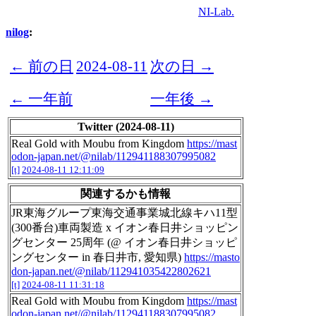
NI-Lab.
nilog
:
← 前の日
2024-08-11
次の日 →
← 一年前
一年後 →
Twitter (2024-08-11)
Real Gold with Moubu from Kingdom
https://mast
odon-japan.net/@nilab/112941188307995082
[t]
2024-08-11 12:11:09
関連するかも情報
JR東海グループ東海交通事業城北線キハ11型
(300番台)車両製造 x イオン春日井ショッピン
グセンター 25周年 (@ イオン春日井ショッピ
ングセンター in 春日井市, 愛知県)
https://masto
don-japan.net/@nilab/112941035422802621
[t]
2024-08-11 11:31:18
Real Gold with Moubu from Kingdom
https://mast
odon-japan.net/@nilab/112941188307995082