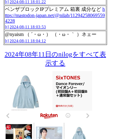
[t]
2024-08-11 18:01:22
ベンザブロックIPプレミアム 箱裏 成分など
h
ttps://mastodon-japan.net/@nilab/11294258069559
4228
[t]
2024-08-11 18:03:53
@nyaism （ ´・ω・） （・ω・｀ ）ネェー
[t]
2024-08-11 18:04:12
2024年08年11日のnilogをすべて表
示する