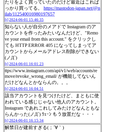
たりをよく買っていたのだけど最近はこれば
っかり買ってる。
https://mastodon-japan.net/@n
ilab/112540016980197657
[t]
2024-06-01 15:46:35
知らない人が自分のメアドで Instagram のア
カウントを作ったみたいなんだけど、"Remo
ve your email from this account." をクリックし
ても HTTP ERROR 405 になってしまってア
カウントからメールアドレス削除ができない
(ノД`)
[t]
2024-06-01 16:01:23
ttps://www.instagram.com/api/v1/web/accounts/re
move/revoke_wrong_email/ が機能してないん
だけどなんとかならんの。。。
[t]
2024-06-01 16:04:51
該当アカウントを見つけたけど、まともに使
われている感じじゃない他人のアカウント。
Instagram であれこれしてみたけどなんともな
らんかった(ノД`) ｳｪｰﾝ もう放置だな・・・
[t]
2024-06-01 16:15:34
解禁日が建前すぎる(；´∀｀)