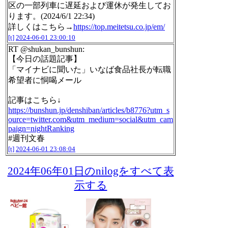
区の一部列車に遅延および運休が発生してお
ります。(2024/6/1 22:34)
詳しくはこちら→
https://top.meitetsu.co.jp/em/
[t]
2024-06-01 23:00:10
RT @shukan_bunshun:
【今日の話題記事】
「マイナビに聞いた」いなば食品社長が転職
希望者に恫喝メール
記事はこちら↓
https://bunshun.jp/denshiban/articles/b8776?utm_s
ource=twitter.com&utm_medium=social&utm_cam
paign=nightRanking
#週刊文春
[t]
2024-06-01 23:08:04
2024年06年01日のnilogをすべて表
示する