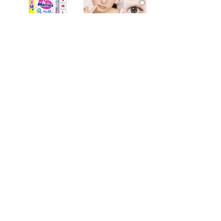
- NI-Lab.'s accounts
-
Fedibird
-
mstdn.jp
-
Pawoo
-
Bluesky
-
Twitter(X)
-
はてなブックマーク
-
Timelog