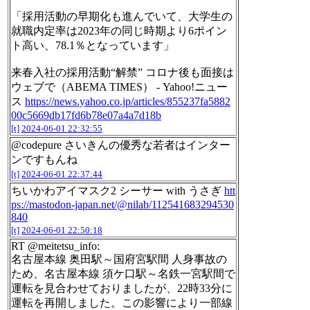
「採用活動の早期化も進んでいて、大学生の
就職内定率は2023年の同じ時期より6ポイン
ト高い、78.1％となっています」
来春入社の採用活動“解禁” コロナ後も面接は
ウェブで（ABEMA TIMES） - Yahoo!ニュー
ス
https://news.yahoo.co.jp/articles/855237fa5882
00c5669db17fd6b78e07a4a7d18b
[t]
2024-06-01 22:32:55
@codepure さいきんの優秀な若者はインター
ンですもんね
[t]
2024-06-01 22:37:44
ちいかわアイマスク2 シーサー with うさぎ
htt
ps://mastodon-japan.net/@nilab/112541683294530
840
[t]
2024-06-01 22:50:18
RT @meitetsu_info:
名古屋本線 奥田駅～国府宮駅間 人身事故の
ため、名古屋本線 須ケ口駅～名鉄一宮駅間で
運転を見合わせておりましたが、22時33分に
運転を再開しました。この影響により一部線