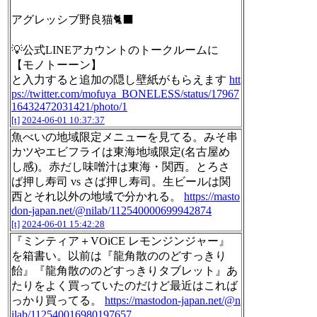
アグレッシブ野良猫🐈‍⬛
💡公式LINEアカウントのトークルームに
【モノトーーン】
と入力すると追加の隠し壁紙がもらえます
htt
ps://twitter.com/mofuya_BONELESS/status/17967
16432472031421/photo/1
[t]
2024-06-01 10:37:37
魚べいの地域限定メニューを見てる。みそ串
カツやエビフライは東海地域限定(名古屋め
し感)。赤だし味噌汁は東海・関西。とろさ
ば押し寿司 vs さば押し寿司。生ビールは関
西とそれ以外の地域で分かれる。
https://masto
don-japan.net/@nilab/112540000699942874
[t]
2024-06-01 15:42:28
『ミンティア＋VOiCE レモンジンジャー』
を箱書い。以前は『龍角散ののどすっきり
飴』『龍角散ののどすっきりタブレット』あ
たりをよく買っていたのだけど最近はこれば
っかり買ってる。
https://mastodon-japan.net/@n
ilab/112540016980197657