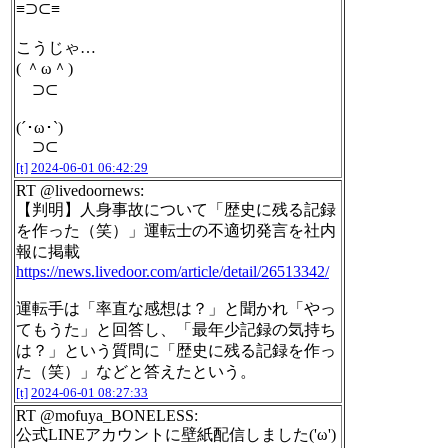
≡⊃⊂≡
こうじゃ…
( ＾ω＾)
⊃⊂
(´･ω･`)
⊃⊂
[t]
2024-06-01 06:42:29
RT @livedoornews:
【判明】人身事故について「歴史に残る記録
を作った（笑）」運転士の不適切発言を社内
報に掲載
https://news.livedoor.com/article/detail/26513342/
運転手は「率直な感想は？」と聞かれ「やっ
てもうた」と回答し、「最年少記録の気持ち
は？」という質問に「歴史に残る記録を作っ
た（笑）」などと答えたという。
[t]
2024-06-01 08:27:33
RT @mofuya_BONELESS:
公式LINEアカウントに壁紙配信しました('ω')