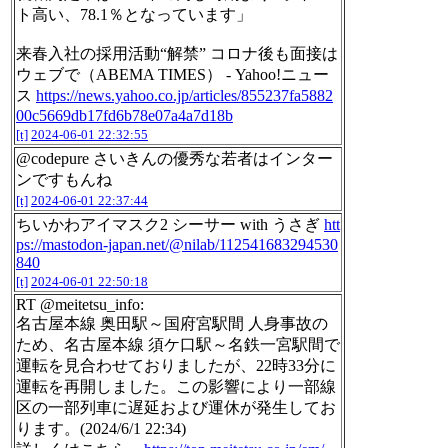
ト高い、78.1％となっています」
来春入社の採用活動“解禁” コロナ後も面接は
ウェブで（ABEMA TIMES） - Yahoo!ニュー
ス
https://news.yahoo.co.jp/articles/855237fa5882
00c5669db17fd6b78e07a4a7d18b
[t]
2024-06-01 22:32:55
@codepure さいきんの優秀な若者はインター
ンですもんね
[t]
2024-06-01 22:37:44
ちいかわアイマスク2 シーサー with うさぎ
htt
ps://mastodon-japan.net/@nilab/112541683294530
840
[t]
2024-06-01 22:50:18
RT @meitetsu_info:
名古屋本線 奥田駅～国府宮駅間 人身事故の
ため、名古屋本線 須ケ口駅～名鉄一宮駅間で
運転を見合わせておりましたが、22時33分に
運転を再開しました。この影響により一部線
区の一部列車に遅延および運休が発生してお
ります。(2024/6/1 22:34)