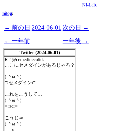
NI-Lab.
nilog
:
← 前の日
2024-06-01
次の日 →
← 一年前
一年後 →
Twitter (2024-06-01)
RT @cemedinecoltd:
ここにセメダインがあるじゃろ？
( ＾ω＾)
⊃セメダイン⊂
これをこうして…
( ＾ω＾)
≡⊃⊂≡
こうじゃ…
( ＾ω＾)
⊃⊂