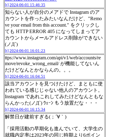
[t]
2024-06-01 15:46:35
知らない人が自分のメアドで Instagram のア
カウントを作ったみたいなんだけど、"Remo
ve your email from this account." をクリックし
ても HTTP ERROR 405 になってしまってア
カウントからメールアドレス削除ができない
(ノД`)
[t]
2024-06-01 16:01:23
ttps://www.instagram.com/api/v1/web/accounts/re
move/revoke_wrong_email/ が機能してないん
だけどなんとかならんの。。。
[t]
2024-06-01 16:04:51
該当アカウントを見つけたけど、まともに使
われている感じじゃない他人のアカウント。
Instagram であれこれしてみたけどなんともな
らんかった(ノД`) ｳｪｰﾝ もう放置だな・・・
[t]
2024-06-01 16:15:34
解禁日が建前すぎる(；´∀｀)
「採用活動の早期化も進んでいて、大学生の
就職内定率は2023年の同じ時期より6ポイン