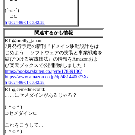
(´･ω･`)
⊃⊂
[t]
2024-06-01 06:42:29
関連するかも情報
RT @oreilly_japan:
7月発行予定の新刊『ドメイン駆動設計をは
じめよう ―ソフトウェアの実装と事業戦略を
結びつける実践技法』の情報をAmazonおよ
び楽天ブックスで公開開始しました！
https://books.rakuten.co.jp/rb/17889136/
https://www.amazon.co.jp/dp/481440073X/
[t]
2024-06-01 00:42:29
RT @cemedinecoltd:
ここにセメダインがあるじゃろ？
( ＾ω＾)
⊃セメダイン⊂
これをこうして…
( ＾ω＾)