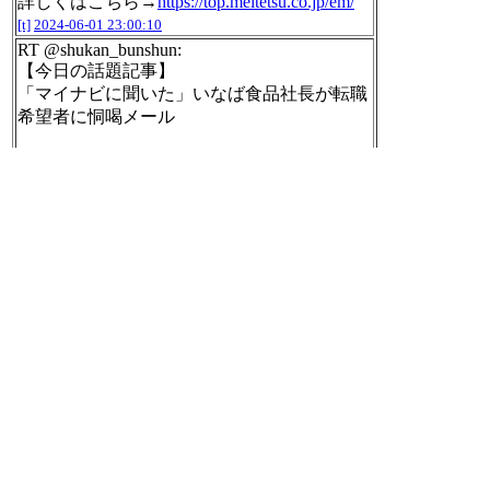
詳しくはこちら→
https://top.meitetsu.co.jp/em/
[t]
2024-06-01 23:00:10
RT @shukan_bunshun:
【今日の話題記事】
「マイナビに聞いた」いなば食品社長が転職
希望者に恫喝メール
記事はこちら↓
https://bunshun.jp/denshiban/articles/b8776?utm_s
ource=twitter.com&utm_medium=social&utm_cam
paign=nightRanking
#週刊文春
[t]
2024-06-01 23:08:04
2024年06年01日のnilogをすべて表
示する