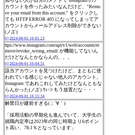
知らない人が自分のメアドで Instagram のア
カウントを作ったみたいなんだけど、"Remo
ve your email from this account." をクリックし
ても HTTP ERROR 405 になってしまってア
カウントからメールアドレス削除ができない
(ノД`)
[t]
2024-06-01 16:01:23
ttps://www.instagram.com/api/v1/web/accounts/re
move/revoke_wrong_email/ が機能してないん
だけどなんとかならんの。。。
[t]
2024-06-01 16:04:51
該当アカウントを見つけたけど、まともに使
われている感じじゃない他人のアカウント。
Instagram であれこれしてみたけどなんともな
らんかった(ノД`) ｳｪｰﾝ もう放置だな・・・
[t]
2024-06-01 16:15:34
解禁日が建前すぎる(；´∀｀)
「採用活動の早期化も進んでいて、大学生の
就職内定率は2023年の同じ時期より6ポイン
ト高い、78.1％となっています」