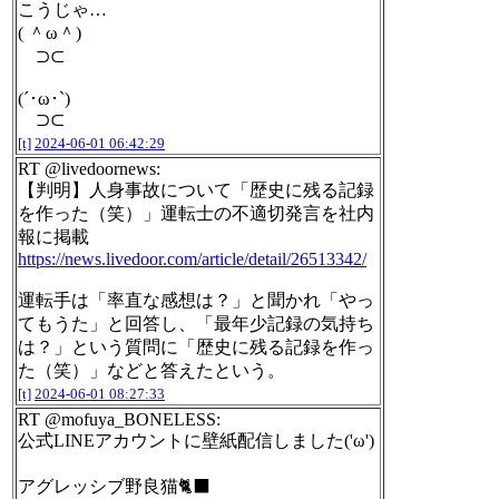
こうじゃ…
( ＾ω＾)
⊃⊂
(´･ω･`)
⊃⊂
[t]
2024-06-01 06:42:29
RT @livedoornews:
【判明】人身事故について「歴史に残る記録
を作った（笑）」運転士の不適切発言を社内
報に掲載
https://news.livedoor.com/article/detail/26513342/
運転手は「率直な感想は？」と聞かれ「やっ
てもうた」と回答し、「最年少記録の気持ち
は？」という質問に「歴史に残る記録を作っ
た（笑）」などと答えたという。
[t]
2024-06-01 08:27:33
RT @mofuya_BONELESS:
公式LINEアカウントに壁紙配信しました('ω')
アグレッシブ野良猫🐈‍⬛