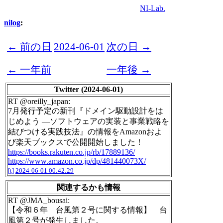
NI-Lab.
nilog
:
← 前の日
2024-06-01
次の日 →
← 一年前
一年後 →
Twitter (2024-06-01)
RT @oreilly_japan:
7月発行予定の新刊『ドメイン駆動設計をは
じめよう ―ソフトウェアの実装と事業戦略を
結びつける実践技法』の情報をAmazonおよ
び楽天ブックスで公開開始しました！
https://books.rakuten.co.jp/rb/17889136/
https://www.amazon.co.jp/dp/481440073X/
[t]
2024-06-01 00:42:29
関連するかも情報
RT @JMA_bousai:
【令和６年 台風第２号に関する情報】 台
風第２号が発生しました。