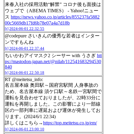
来春入社の採用活動“解禁” コロナ後も面接は
ウェブで（ABEMA TIMES） - Yahoo!ニュー
ス
https://news.yahoo.co.jp/articles/855237fa5882
00c5669db17fd6b78e07a4a7d18b
[t]
2024-06-01 22:32:55
@codepure さいきんの優秀な若者はインター
ンですもんね
[t]
2024-06-01 22:37:44
ちいかわアイマスク2 シーサー with うさぎ
htt
ps://mastodon-japan.net/@nilab/112541683294530
840
[t]
2024-06-01 22:50:18
RT @meitetsu_info:
名古屋本線 奥田駅～国府宮駅間 人身事故の
ため、名古屋本線 須ケ口駅～名鉄一宮駅間で
運転を見合わせておりましたが、22時33分に
運転を再開しました。この影響により一部線
区の一部列車に遅延および運休が発生してお
ります。(2024/6/1 22:34)
詳しくはこちら→
https://top.meitetsu.co.jp/em/
[t]
2024-06-01 23:00:10