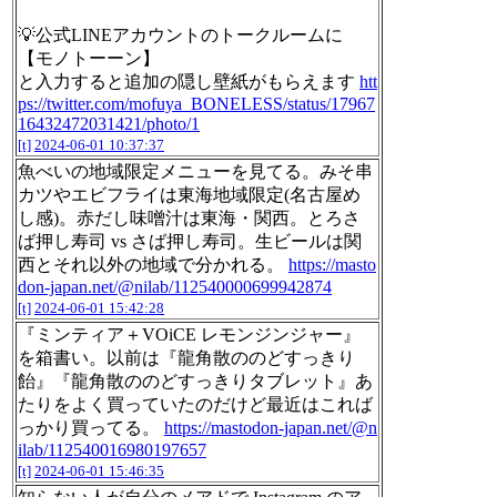
💡公式LINEアカウントのトークルームに
【モノトーーン】
と入力すると追加の隠し壁紙がもらえます
htt
ps://twitter.com/mofuya_BONELESS/status/17967
16432472031421/photo/1
[t]
2024-06-01 10:37:37
魚べいの地域限定メニューを見てる。みそ串
カツやエビフライは東海地域限定(名古屋め
し感)。赤だし味噌汁は東海・関西。とろさ
ば押し寿司 vs さば押し寿司。生ビールは関
西とそれ以外の地域で分かれる。
https://masto
don-japan.net/@nilab/112540000699942874
[t]
2024-06-01 15:42:28
『ミンティア＋VOiCE レモンジンジャー』
を箱書い。以前は『龍角散ののどすっきり
飴』『龍角散ののどすっきりタブレット』あ
たりをよく買っていたのだけど最近はこれば
っかり買ってる。
https://mastodon-japan.net/@n
ilab/112540016980197657
[t]
2024-06-01 15:46:35