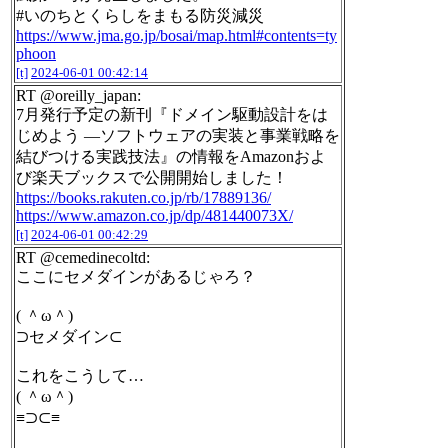
#いのちとくらしをまもる防災減災
https://www.jma.go.jp/bosai/map.html#contents=ty
phoon
[t]
2024-06-01 00:42:14
RT @oreilly_japan:
7月発行予定の新刊『ドメイン駆動設計をは
じめよう ―ソフトウェアの実装と事業戦略を
結びつける実践技法』の情報をAmazonおよ
び楽天ブックスで公開開始しました！
https://books.rakuten.co.jp/rb/17889136/
https://www.amazon.co.jp/dp/481440073X/
[t]
2024-06-01 00:42:29
RT @cemedinecoltd:
ここにセメダインがあるじゃろ？
( ＾ω＾)
⊃セメダイン⊂
これをこうして…
( ＾ω＾)
≡⊃⊂≡