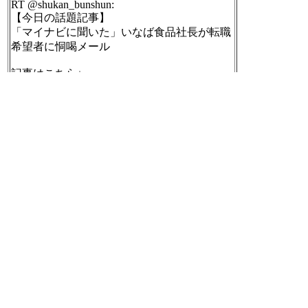
RT @shukan_bunshun:
【今日の話題記事】
「マイナビに聞いた」いなば食品社長が転職
希望者に恫喝メール
記事はこちら↓
https://bunshun.jp/denshiban/articles/b8776?utm_s
ource=twitter.com&utm_medium=social&utm_cam
paign=nightRanking
#週刊文春
[t]
2024-06-01 23:08:04
2024年06年01日のnilogをすべて表
示する