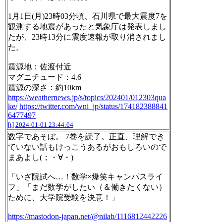
1月1日(月)23時03分頃、石川県で最大震度7を
観測する地震があったと気象庁は発表しまし
たが、23時13分に震度速報が取り消されまし
た。
震源地：佐渡付近
マグニチュード：4.6
震源の深さ：約10km
https://weathernews.jp/s/topics/202401/012303qua
ke/
https://twitter.com/wni_jp/status/174182388841
6477497
[t]
2024-01-01 23:44:04
数字であそぼ。 7巻を読了。正直、理解でき
ていない話もけっこうあるがおもしろいので
まあよし(；・∀・)
「いざ院試へ…！数学×爆笑キャンパスライ
フ」「まだ数学がしたい（＆働きたくない）
ために、大学院受験を決意！」
https://mastodon-japan.net/@nilab/1116812442226