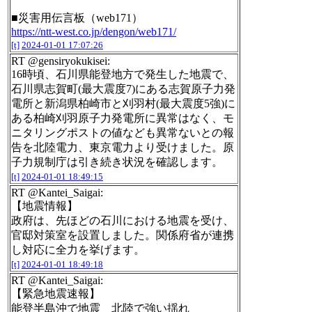
■災害用伝言板（web171）
https://ntt-west.co.jp/dengon/web171/
[t]
2024-01-01 17:07:26
RT @gensiryokukisei:
16時頃、石川県能登地方で発生した地震で、
石川県志賀町(最大震度7)にある志賀原子力発
電所と新潟県柏崎市と刈羽村(最大震度5強)に
ある柏崎刈羽原子力発電所に異常はなく、モ
ニタリングポストの値なども異常ないとの報
告を北陸電力、東京電力より受けました。原
子力規制庁は引き続き状況を確認します。
[t]
2024-01-01 18:49:15
RT @Kantei_Saigai:
【地震情報】
政府は、先ほどの石川における地震を受け、
官邸対策室を設置しました。関係府省が連携
し対応に全力を挙げます。
[t]
2024-01-01 18:49:18
RT @Kantei_Saigai:
【緊急地震速報】
能登半島沖で地震 北陸で強い揺れ