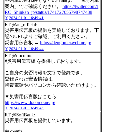
各列車の遅れ時分などの詳細は、「個別列車
案内」でご確認ください。
https://twitter.com/J
RC_Shinkan_jp/status/1741727655798747438
[t]
2024-01-01 16:49:41
RT @au_official:
災害用伝言板の提供を実施しております。下
記のURLよりご確認、ご利用ください。
災害用伝言板 →
https://dengon.ezweb.ne.jp/
[t]
2024-01-01 16:49:44
RT @docomo:
#災害用伝言板 を提供しております。
ご自身の安否情報を文字で登録でき、
登録された安否情報は、
携帯電話やパソコンから確認いただけます。
▼災害用伝言版はこちら
https://www.docomo.ne.jp/
[t]
2024-01-01 16:49:45
RT @SoftBank:
災害用伝言板を提供しています。
安否確認