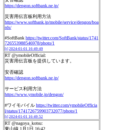
https://dengon.softbank.ne.jp/
災害用伝言板利用方法
https://www.softbank.jp/mobile/service/dengon/boa
rds/
#SoftBank
https://twitter.com/SoftBank/status/1741
726553988546978/photo/1
[t]
2024-01-01 16:49:49
RT @ymobileOfficial:
災害用伝言板を提供しています。
安否確認
https://dengon.softbank.ne.jp/
サービス利用方法
https://www.ymobile.jp/dengon/
#ワイモバイル
https://twitter.com/ymobileOfficia
l/status/1741726759903732077/photo/1
[t]
2024-01-01 16:49:52
RT @nagoya_kotsu:
東山線 1月1日 16:42