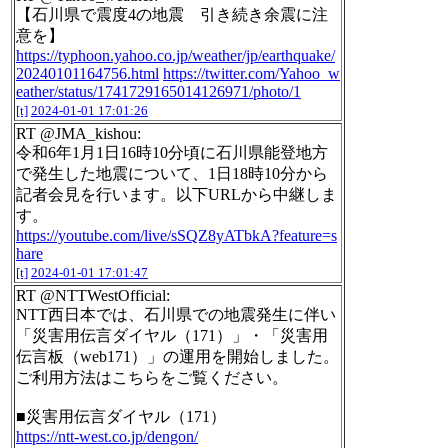
【石川県で震度4の地震 引き続き余震に注
意を】
https://typhoon.yahoo.co.jp/weather/jp/earthquake/
20240101164756.html
https://twitter.com/Yahoo_w
eather/status/1741729165014126971/photo/1
[t]
2024-01-01 17:01:26
RT @JMA_kishou:
令和6年1月1日16時10分頃に石川県能登地方
で発生した地震について、1日18時10分から
記者会見を行います。以下URLから中継しま
す。
https://youtube.com/live/sSQZ8yATbkA?feature=s
hare
[t]
2024-01-01 17:01:47
RT @NTTWestOfficial:
NTT西日本では、石川県での地震発生に伴い
「災害用伝言ダイヤル（171）」・「災害用
伝言板（web171）」の運用を開始しました。
ご利用方法はこちらをご覧ください。
■災害用伝言ダイヤル（171）
https://ntt-west.co.jp/dengon/