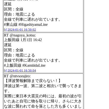
遅延
区間：全線
理由：地震による
全線で列車に遅れが出ています。
#東山線 #HigashiyamaLine
[t]
2024-01-01 16:50:02
RT @nagoya_kotsu:
上飯田線 1月1日 16:42
遅延
区間：全線
理由：地震による
全線で列車に遅れが出ています。
#上飯田線 #KamiiidaLine
[t]
2024-01-01 16:50:04
RT @ntvsorajiro:
【津波警報解除まで戻らない！】
津波は第一波、第二波と相次いで襲ってきま
す。
実際に東日本大震災の時には、最初の波が引
いたあと自宅に物を取りに帰り、さらに大き
な波に襲われて命を落とした方も多くいまし