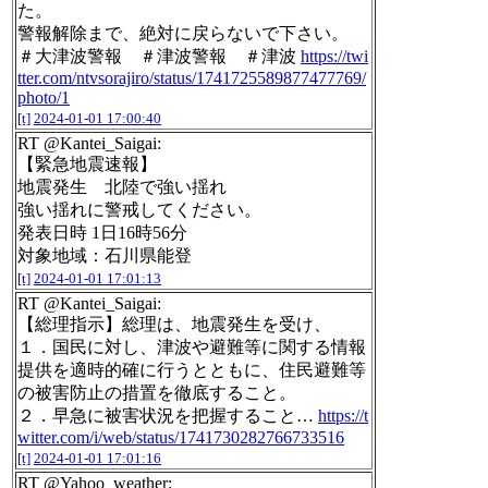
た。
警報解除まで、絶対に戻らないで下さい。
＃大津波警報 ＃津波警報 ＃津波
https://twi
tter.com/ntvsorajiro/status/1741725589877477769/
photo/1
[t]
2024-01-01 17:00:40
RT @Kantei_Saigai:
【緊急地震速報】
地震発生 北陸で強い揺れ
強い揺れに警戒してください。
発表日時 1日16時56分
対象地域：石川県能登
[t]
2024-01-01 17:01:13
RT @Kantei_Saigai:
【総理指示】総理は、地震発生を受け、
１．国民に対し、津波や避難等に関する情報
提供を適時的確に行うとともに、住民避難等
の被害防止の措置を徹底すること。
２．早急に被害状況を把握すること…
https://t
witter.com/i/web/status/1741730282766733516
[t]
2024-01-01 17:01:16
RT @Yahoo_weather: