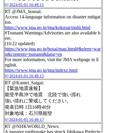
[t]
2024-01-01 16:49:11
RT @JMA_bousai:
Access 14-language information on disaster mitigat
ion.
https://www.jma.go.jp/jma/kokusai/multi.html
#Tsunami Warnings/Advisories are also available h
ere.
(16:22 updated)
https://www.jma.go.jp/bosai/map.html#&elem=war
n&contents=tsunami&lang=en
For more information, visit the JMA webpage in E
nglish.
https://www.jma.go.jp/jma/indexe.html
[t]
2024-01-01 16:49:15
RT @Kantei_Saigai:
【緊急地震速報】
能登半島沖で地震 北陸で強い揺れ
強い揺れに警戒してください。
発表日時 1日16時40分
対象地域：石川県能登
[t]
2024-01-01 16:49:17
RT @NHKWORLD_News:
A massive earthquake has struck Ishikawa Prefectu