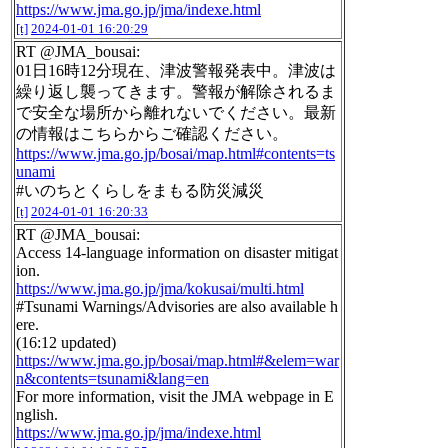
https://www.jma.go.jp/jma/indexe.html
[t]
2024-01-01 16:20:29
RT @JMA_bousai:
01日16時12分現在、津波警報発表中。津波は
繰り返し襲ってきます。警報が解除されるま
で安全な場所から離れないでください。最新
の情報はこちらからご確認ください。
https://www.jma.go.jp/bosai/map.html#contents=ts
unami
#いのちとくらしをまもる防災減災
[t]
2024-01-01 16:20:33
RT @JMA_bousai:
Access 14-language information on disaster mitigat
ion.
https://www.jma.go.jp/jma/kokusai/multi.html
#Tsunami Warnings/Advisories are also available h
ere.
(16:12 updated)
https://www.jma.go.jp/bosai/map.html#&elem=war
n&contents=tsunami&lang=en
For more information, visit the JMA webpage in E
nglish.
https://www.jma.go.jp/jma/indexe.html