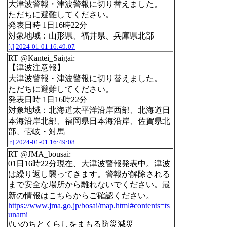
大津波警報・津波警報に切り替えました。
ただちに避難してください。
発表日時 1日16時22分
対象地域：山形県、福井県、兵庫県北部
[t]
2024-01-01 16:49:07
RT @Kantei_Saigai:
【津波注意報】
大津波警報・津波警報に切り替えました。
ただちに避難してください。
発表日時 1日16時22分
対象地域：北海道太平洋沿岸西部、北海道日
本海沿岸北部、福岡県日本海沿岸、佐賀県北
部、壱岐・対馬
[t]
2024-01-01 16:49:08
RT @JMA_bousai:
01日16時22分現在、大津波警報発表中。津波
は繰り返し襲ってきます。警報が解除される
まで安全な場所から離れないでください。最
新の情報はこちらからご確認ください。
https://www.jma.go.jp/bosai/map.html#contents=ts
unami
#いのちとくらしをまもる防災減災