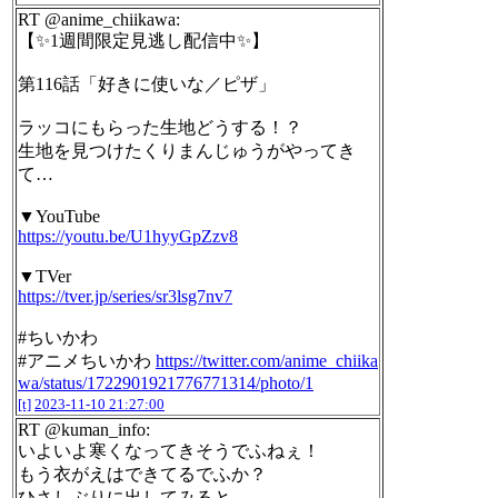
RT @anime_chiikawa:
【✨1週間限定見逃し配信中✨】
第116話「好きに使いな／ピザ」
ラッコにもらった生地どうする！？
生地を見つけたくりまんじゅうがやってき
て…
▼YouTube
https://youtu.be/U1hyyGpZzv8
▼TVer
https://tver.jp/series/sr3lsg7nv7
#ちいかわ
#アニメちいかわ
https://twitter.com/anime_chiika
wa/status/1722901921776771314/photo/1
[t]
2023-11-10 21:27:00
RT @kuman_info:
いよいよ寒くなってきそうでふねぇ！
もう衣がえはできてるでふか？
ひさしぶりに出してみると、