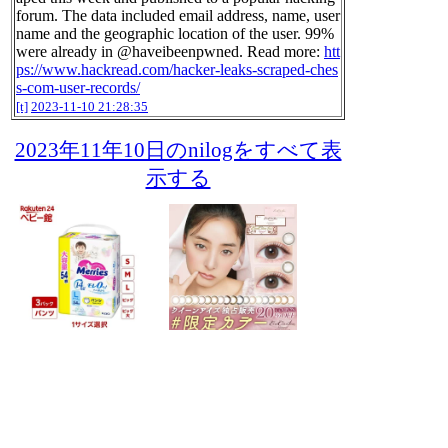
forum. The data included email address, name, user
name and the geographic location of the user. 99%
were already in @haveibeenpwned. Read more:
htt
ps://www.hackread.com/hacker-leaks-scraped-ches
s-com-user-records/
[t]
2023-11-10 21:28:35
2023年11年10日のnilogをすべて表
示する