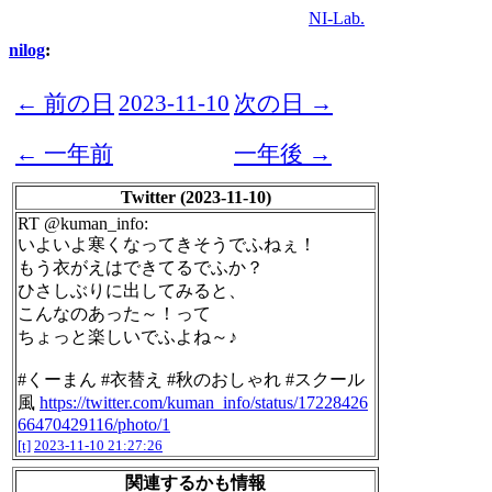
NI-Lab.
nilog
:
← 前の日
2023-11-10
次の日 →
← 一年前
一年後 →
Twitter (2023-11-10)
RT @kuman_info:
いよいよ寒くなってきそうでふねぇ！
もう衣がえはできてるでふか？
ひさしぶりに出してみると、
こんなのあった～！って
ちょっと楽しいでふよね～♪
#くーまん #衣替え #秋のおしゃれ #スクール
風
https://twitter.com/kuman_info/status/17228426
66470429116/photo/1
[t]
2023-11-10 21:27:26
関連するかも情報