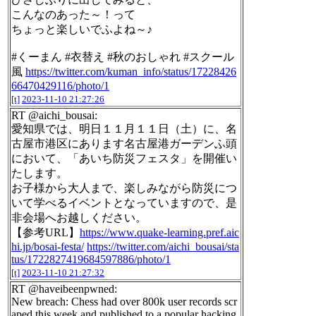
こんなのあった～！って
ちょっと楽しいでふよね～♪
#くーまん #衣替え #秋のおしゃれ #スクール
風
https://twitter.com/kuman_info/status/17228426
66470429116/photo/1
[t]
2023-11-10 21:27:26
RT @aichi_bousai:
愛知県では、明日１１月１１日（土）に、名
古屋市港区にあります名古屋港ガーデンふ頭
において、「あいち防災フェスタ」を開催い
たします。
お子様から大人まで、楽しみながら防災につ
いて学べるイベントとなっていますので、是
非会場へお越しください。
【参考URL】
https://www.quake-learning.pref.aic
hi.jp/bosai-festa/
https://twitter.com/aichi_bousai/sta
tus/1722827419684597886/photo/1
[t]
2023-11-10 21:27:32
RT @haveibeenpwned:
New breach: Chess had over 800k user records scr
aped this week and published to a popular hacking