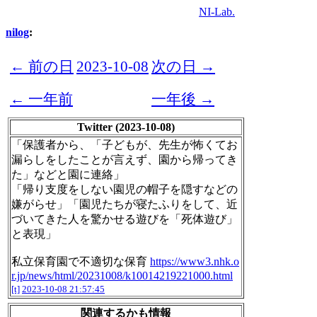
NI-Lab.
nilog
:
← 前の日
2023-10-08
次の日 →
← 一年前
一年後 →
Twitter (2023-10-08)
「保護者から、「子どもが、先生が怖くてお
漏らしをしたことが言えず、園から帰ってき
た」などと園に連絡」
「帰り支度をしない園児の帽子を隠すなどの
嫌がらせ」「園児たちが寝たふりをして、近
づいてきた人を驚かせる遊びを「死体遊び」
と表現」
私立保育園で不適切な保育
https://www3.nhk.o
r.jp/news/html/20231008/k10014219221000.html
[t]
2023-10-08 21:57:45
関連するかも情報