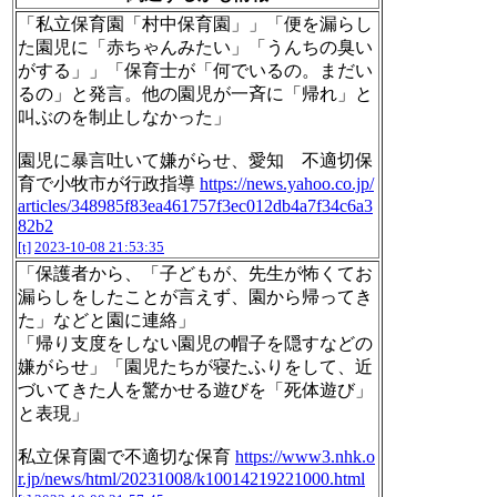
「私立保育園「村中保育園」」「便を漏らし
た園児に「赤ちゃんみたい」「うんちの臭い
がする」」「保育士が「何でいるの。まだい
るの」と発言。他の園児が一斉に「帰れ」と
叫ぶのを制止しなかった」
園児に暴言吐いて嫌がらせ、愛知 不適切保
育で小牧市が行政指導
https://news.yahoo.co.jp/
articles/348985f83ea461757f3ec012db4a7f34c6a3
82b2
[t]
2023-10-08 21:53:35
「保護者から、「子どもが、先生が怖くてお
漏らしをしたことが言えず、園から帰ってき
た」などと園に連絡」
「帰り支度をしない園児の帽子を隠すなどの
嫌がらせ」「園児たちが寝たふりをして、近
づいてきた人を驚かせる遊びを「死体遊び」
と表現」
私立保育園で不適切な保育
https://www3.nhk.o
r.jp/news/html/20231008/k10014219221000.html