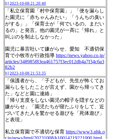
[t]
2023-10-08 21:20:40
「私立保育園「村中保育園」」「便を漏らし
た園児に「赤ちゃんみたい」「うんちの臭い
がする」」「保育士が「何でいるの。まだい
るの」と発言。他の園児が一斉に「帰れ」と
叫ぶのを制止しなかった」
園児に暴言吐いて嫌がらせ、愛知 不適切保
育で小牧市が行政指導
https://news.yahoo.co.jp/
articles/348985f83ea461757f3ec012db4a7f34c6a3
82b2
[t]
2023-10-08 21:53:35
「保護者から、「子どもが、先生が怖くてお
漏らしをしたことが言えず、園から帰ってき
た」などと園に連絡」
「帰り支度をしない園児の帽子を隠すなどの
嫌がらせ」「園児たちが寝たふりをして、近
づいてきた人を驚かせる遊びを「死体遊び」
と表現」
私立保育園で不適切な保育
https://www3.nhk.o
r.jp/news/html/20231008/k10014219221000.html