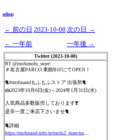
nilog
:
← 前の日
2023-10-08
次の日 →
← 一年前
一年後 →
Twitter (2023-10-08)
RT @mofumofu_store:
＃名古屋PARCO 東館B1FにてOPEN！
🐈#mofusandもふもふストア 出張所🐈
🍰2023年10月6日(金)～2024年1月31日(水)
人気商品多数販売しております❣️
是非一度ご来店下さいませ🐈
🐈詳細
https://mofusand-info.jp/mofu2_store/na
…