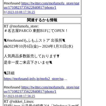
#mofusand
https://twitter.com/mofumofu_store/stat
us/1710823735622840817/photo/1
[t]
2023-10-08 17:56:25
関連するかも情報
RT @mofumofu_store:
＃名古屋PARCO 東館B1FにてOPEN！
🐈#mofusandもふもふストア 出張所🐈
🍰2023年10月6日(金)～2024年1月31日(水)
人気商品多数販売しております❣️
是非一度ご来店下さいませ🐈
🐈詳細
https://mofusand-info.jp/mofu2_store/na
…
#mofusand
https://twitter.com/mofumofu_store/stat
us/1710823735622840817/photo/1
[t]
2023-10-08 17:56:25
RT @nikkei_Linux:
日経Linux 11月号の特集2は「Windowsユーザ