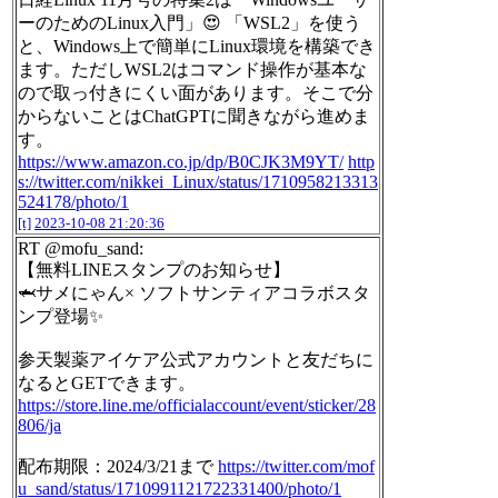
ーのためのLinux入門」😍 「WSL2」を使う
と、Windows上で簡単にLinux環境を構築でき
ます。ただしWSL2はコマンド操作が基本な
ので取っ付きにくい面があります。そこで分
からないことはChatGPTに聞きながら進めま
す。
https://www.amazon.co.jp/dp/B0CJK3M9YT/
http
s://twitter.com/nikkei_Linux/status/1710958213313
524178/photo/1
[t]
2023-10-08 21:20:36
RT @mofu_sand:
【無料LINEスタンプのお知らせ】
🦈サメにゃん× ソフトサンティアコラボスタ
ンプ登場✨
参天製薬アイケア公式アカウントと友だちに
なるとGETできます。
https://store.line.me/officialaccount/event/sticker/28
806/ja
配布期限：2024/3/21まで
https://twitter.com/mof
u_sand/status/1710991121722331400/photo/1