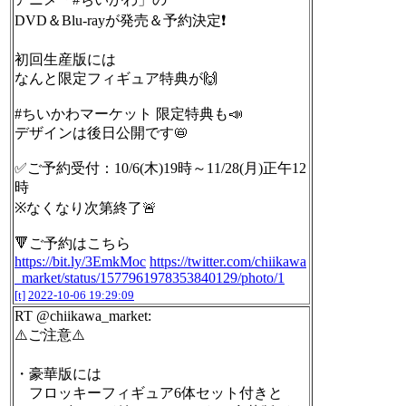
DVD＆Blu-rayが発売＆予約決定❗️
初回生産版には
なんと限定フィギュア特典が🙌
#ちいかわマーケット 限定特典も📣
デザインは後日公開です📛
✅ご予約受付：10/6(木)19時～11/28(月)正午12
時
※なくなり次第終了🚨
🔻ご予約はこちら
https://bit.ly/3EmkMoc
https://twitter.com/chiikawa
_market/status/1577961978353840129/photo/1
[t]
2022-10-06 19:29:09
RT @chiikawa_market:
⚠️ご注意⚠️
・豪華版には
フロッキーフィギュア6体セット付きと