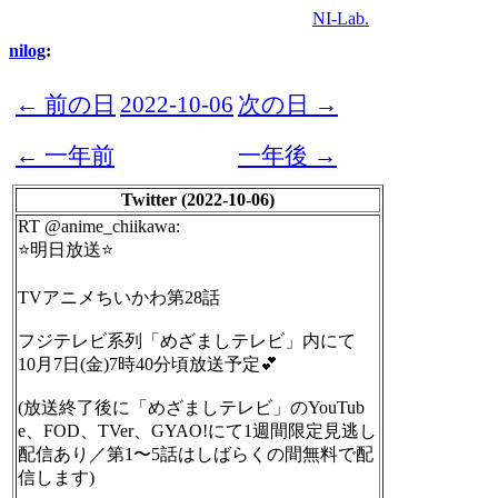
NI-Lab.
nilog
:
← 前の日
2022-10-06
次の日 →
← 一年前
一年後 →
Twitter (2022-10-06)
RT @anime_chiikawa:
⭐️明日放送⭐️
TVアニメちいかわ第28話
フジテレビ系列「めざましテレビ」内にて
10月7日(金)7時40分頃放送予定💕
(放送終了後に「めざましテレビ」のYouTub
e、FOD、TVer、GYAO!にて1週間限定見逃し
配信あり／第1〜5話はしばらくの間無料で配
信します)