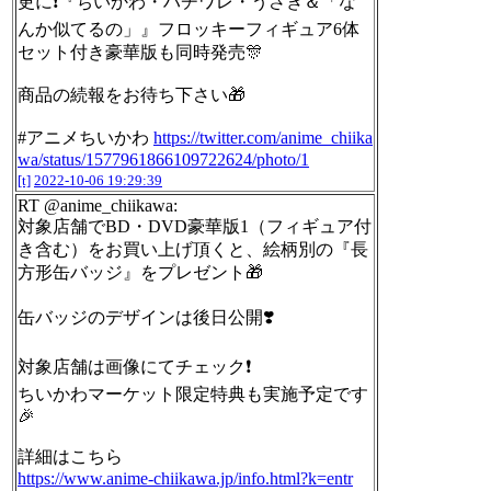
更に❗️『ちいかわ・ハチワレ・うさぎ＆「な
んか似てるの」』フロッキーフィギュア6体
セット付き豪華版も同時発売🎊
商品の続報をお待ち下さい🎁
#アニメちいかわ
https://twitter.com/anime_chiika
wa/status/1577961866109722624/photo/1
[t]
2022-10-06 19:29:39
RT @anime_chiikawa:
対象店舗でBD・DVD豪華版1（フィギュア付
き含む）をお買い上げ頂くと、絵柄別の『長
方形缶バッジ』をプレゼント🎁
缶バッジのデザインは後日公開❣️
対象店舗は画像にてチェック❗️
ちいかわマーケット限定特典も実施予定です
🎉
詳細はこちら
https://www.anime-chiikawa.jp/info.html?k=entr