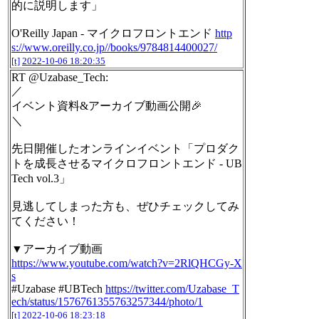
的に説明します」
O'Reilly Japan - マイクロフロントエンド
http
s://www.oreilly.co.jp//books/9784814400027/
[t]
2022-10-06 18:20:35
RT @Uzabase_Tech:
／
イベント資料&アーカイブ動画公開🎉
＼
先日開催したオンラインイベント「プロダク
トを成長させるマイクロフロントエンド - UB
Tech vol.3」
見逃してしまった方も、ぜひチェックしてみ
てください！
▼アーカイブ動画
https://www.youtube.com/watch?v=2RlQHCGy-X
s
#Uzabase #UBTech
https://twitter.com/Uzabase_T
ech/status/1576761355763257344/photo/1
[t]
2022-10-06 18:23:18