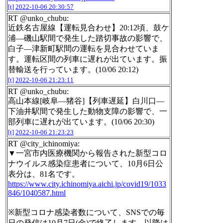
[t]
2022-10-06 20:30:57
RT @unko_chubu:
近鉄名古屋線【運転見合わせ】20:12頃、鼓ケ
浦―磯山駅間で発生した踏切事故の影響で、
白子―津新町駅間の運転を見合わせていま
す。運転区間の列車に遅れが出ています。振
替輸送を行っています。(10/06 20:12)
[t]
2022-10-06 21:23:11
RT @unko_chubu:
高山本線[岐阜―猪谷]【列車遅延】白川口―
下油井駅間で発生した動物支障の影響で、一
部列車に遅れが出ています。(10/06 20:30)
[t]
2022-10-06 21:23:23
RT @city_ichinomiya:
▼一宮市内医療機関から報告された新型コロ
ナウイルス感染症患者について、10月6日公
表分は、81名です。
https://www.city.ichinomiya.aichi.jp/covid19/1033
846/1040587.html
※新型コロナ感染者数について、SNSでの毎
日の発信は10月7日(金)で終了します。以降は