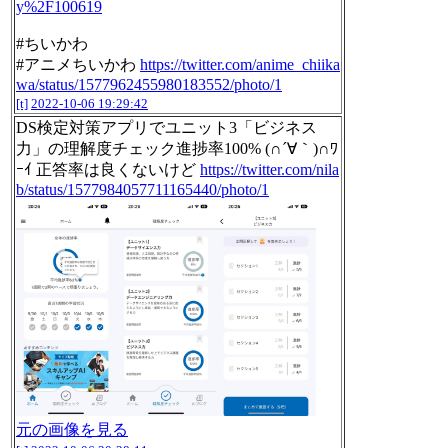
y%2F100619
#ちいかわ
#アニメちいかわ
https://twitter.com/anime_chiika
wa/status/1577962455980183552/photo/1
[t]
2022-10-06 19:29:42
DS検定対策アプリでユニット3「ビジネス
力」の理解度チェック進捗率100% (∩´∀｀)∩ﾜ
ｰｲ 正答率は良くないけど
https://twitter.com/nila
b/status/1577984057711165440/photo/1
元の画像を見る