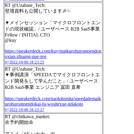
RT @Uzabase_Tech:
登壇資料も公開しています🎉✨
▼メインセッション「マイクロフロントエン
ドの現状確認」/ ユーザベース B2B SaaS事業
Fellow / INITIAL CTO
@kuy
https://speakerdeck.com/kuy/maikurohurontoendon
oxian-zhuang-que-ren
[t]
2022-10-06 18:23:25
RT @Uzabase_Tech:
▼事例講演「SPEEDAでマイクロフロントエ
ンド開発をして学んだこと」/ ユーザベース
B2B SaaS事業 エンジニア 冨田 直希
https://speakerdeck.com/naokitomita/speedademaik
urohurontoendokai-fa-wositexue-ndakoto
[t]
2022-10-06 18:23:27
RT @chiikawa_market:
🌼予約開始🌼
アニメ「#ちいかわ」の