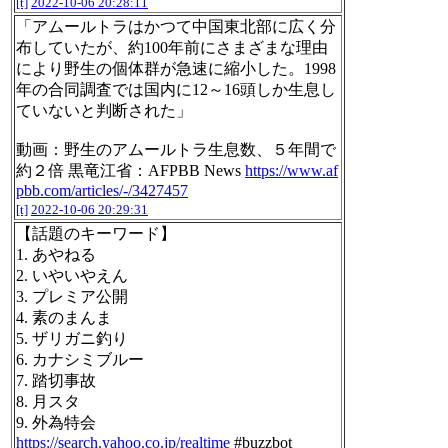
[t]
2022-10-06 20:28:11
「アムールトラはかつて中国東北部に広く分
布していたが、約100年前にさまざまな理由
により野生の個体群が急速に縮小した。1998
年の合同調査では国内に12～16頭しか生息し
ていないと判断された」
動画：野生のアムールトラ生息数、５年間で
約２倍 黒竜江省：AFPBB News
https://www.af
pbb.com/articles/-/3427457
[t]
2022-10-06 20:29:31
【話題のキーワード】
1. あやねる
2. いやいやえん
3. プレミア公開
4. 素のまんま
5. ザリガニ釣り
6. カナシミブルー
7. 踏切事故
8. 月スタ
9. 外為特会
https://search.yahoo.co.jp/realtime
#buzzbot