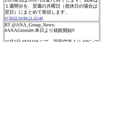
１週間分を、翌週の月曜日（祝休日の場合は
翌日）にまとめて発信します。
[t]
2022-10-06 21:23:40
RT @ANA_Group_News:
#ANAGreenJet 本日より就航開始‼️
10月5日 #NH108 にて、羽田空港より #サンフ
ランスシコ へ向けて飛び立ちました✈️
#ANA は #サステナブル な取り組みを進めて
いきます🌳
#ANAGreenJet #SAF #SDGs
https://twitter.com/
ANA_Group_News/status/157766610457441484
9/photo/1
[t]
2022-10-06 21:23:56
RT @toyoyama_town:
【社会教育センター・豊山グランドが敷地内
全面禁煙になります】
受動喫煙防止のため、１１月１日（火）から
社会教育センター及び豊山グランドの施設