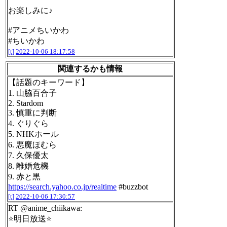
お楽しみに♪
#アニメちいかわ
#ちいかわ
[t]
2022-10-06 18:17:58
関連するかも情報
【話題のキーワード】
1. 山脇百合子
2. Stardom
3. 慎重に判断
4. ぐりぐら
5. NHKホール
6. 悪魔ほむら
7. 久保優太
8. 離婚危機
9. 赤と黒
https://search.yahoo.co.jp/realtime
#buzzbot
[t]
2022-10-06 17:30:57
RT @anime_chiikawa:
⭐️明日放送⭐️