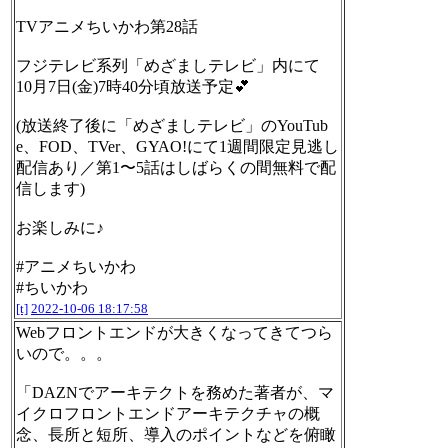
TVアニメちいかわ第28話
フジテレビ系列「めざましテレビ」内にて
10月7日(金)7時40分頃放送予定💕
(放送終了後に「めざましテレビ」のYouTub
e、FOD、TVer、GYAO!にて1週間限定見逃し
配信あり／第1〜5話はしばらくの間無料で配
信します)
お楽しみに♪
#アニメちいかわ
#ちいかわ
[t]
2022-10-06 18:17:58
Webフロントエンドが大きくなってきてつら
いので。。。
「DAZNでアーキテクトを務めた著者が、マ
イクロフロントエンドアーキテクチャの概
念、長所と短所、導入のポイントなどを俯瞰