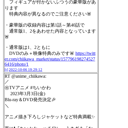
フィギュアが付かないふつうの豪華版があ
ります
特典内容が異なるのでご注意ください🚨
・豪華版の収録内容は第1話～第40話で
通常版1、2をあわせた内容となっています
🚨
・通常版は1、2ともに
DVDのみ＋映像特典のみです🚨
https://twitt
er.com/chiikawa_market/status/157796198274527
6416/photo/1
[t]
2022-10-06 19:29:12
RT @anime_chiikawa:
／
㊗TVアニメ #ちいかわ
2023年3月3日(金)
Blu-ray＆DVD発売決定🎉
＼
アニメ描き下ろしジャケットなど特典満載✨