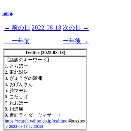
nilog
:
← 前の日
2022-08-18
次の日 →
← 一年前
一年後 →
Twitter (2022-08-18)
【話題のキーワード】
1. とらほー
2. 東北対決
3. ぎょうざの満洲
4. おげんさん
5. 雅マモル
6. こたしげ
7. れおほー
8. 14連勝
9. 仮面ライダーウィザード
https://search.yahoo.co.jp/realtime
#buzzbot
[t]
2022-08-18 22:30:58