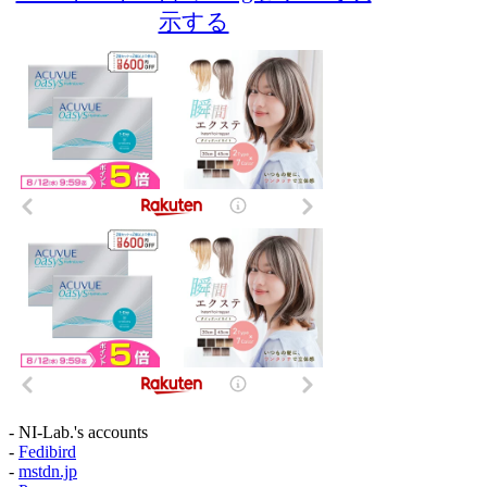
示する
- NI-Lab.'s accounts
-
Fedibird
-
mstdn.jp