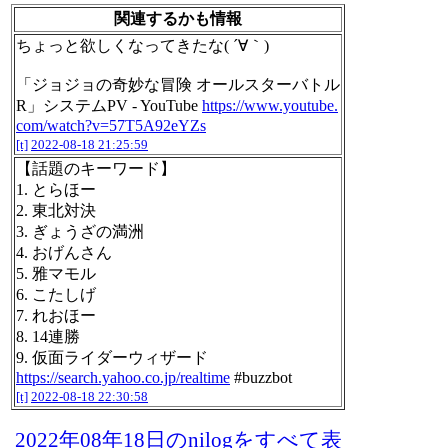
関連するかも情報
ちょっと欲しくなってきたな( ´∀｀)
「ジョジョの奇妙な冒険 オールスターバトル
R」システムPV - YouTube
https://www.youtube.
com/watch?v=57T5A92eYZs
[t]
2022-08-18 21:25:59
【話題のキーワード】
1. とらほー
2. 東北対決
3. ぎょうざの満洲
4. おげんさん
5. 雅マモル
6. こたしげ
7. れおほー
8. 14連勝
9. 仮面ライダーウィザード
https://search.yahoo.co.jp/realtime
#buzzbot
[t]
2022-08-18 22:30:58
2022年08年18日のnilogをすべて表