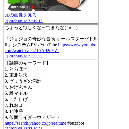
元の画像を見る
[t]
2022-08-18 21:19:15
ちょっと欲しくなってきたな( ´∀｀)
「ジョジョの奇妙な冒険 オールスターバトル
R」システムPV - YouTube
https://www.youtube.
com/watch?v=57T5A92eYZs
[t]
2022-08-18 21:25:59
【話題のキーワード】
1. とらほー
2. 東北対決
3. ぎょうざの満洲
4. おげんさん
5. 雅マモル
6. こたしげ
7. れおほー
8. 14連勝
9. 仮面ライダーウィザード
https://search.yahoo.co.jp/realtime
#buzzbot
[t]
2022-08-18 22:30:58