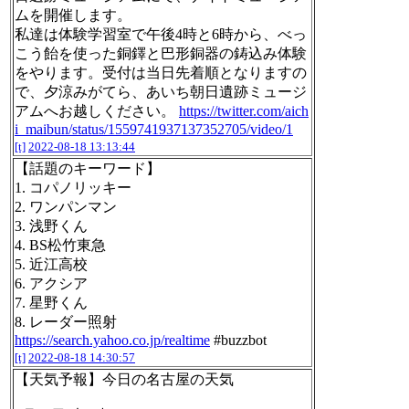
ムを開催します。
私達は体験学習室で午後4時と6時から、べっ
こう飴を使った銅鐸と巴形銅器の鋳込み体験
をやります。受付は当日先着順となりますの
で、夕涼みがてら、あいち朝日遺跡ミュージ
アムへお越しください。
https://twitter.com/aich
i_maibun/status/1559741937137352705/video/1
[t]
2022-08-18 13:13:44
【話題のキーワード】
1. コパノリッキー
2. ワンパンマン
3. 浅野くん
4. BS松竹東急
5. 近江高校
6. アクシア
7. 星野くん
8. レーダー照射
https://search.yahoo.co.jp/realtime
#buzzbot
[t]
2022-08-18 14:30:57
【天気予報】今日の名古屋の天気