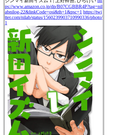
シンマイ新田イズム 1 | 上野祥吾, ひらけい
htt
ps://www.amazon.co.jp/dp/B07CGBBR4P?tag=nil
abnilog-22&linkCode=osi&th=1&psc=1
https://twi
tter.com/nilab/status/1560239903710990336/photo/
1