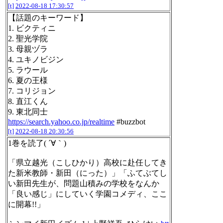
[t]
2022-08-18 17:30:57
【話題のキーワード】
1. ビクティニ
2. 聖光学院
3. 母親ヅラ
4. ユキノビジン
5. ラウール
6. 夏の王様
7. コリジョン
8. 直江くん
9. 東北同士
https://search.yahoo.co.jp/realtime
#buzzbot
[t]
2022-08-18 20:30:56
1巻を読了( ´∀｀)
「県立越光（こしひかり）高校に赴任してき
た新米教師・新田（にった）」「ふてぶてし
い新田先生が、問題山積みの学校をなんか
「良い感じ」にしていく学園コメディ、ここ
に開幕!!」