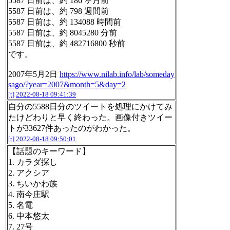
5587 日前は、約 186 ヶ月前
5587 日前は、約 798 週間前
5587 日前は、約 134088 時間前
5587 日前は、約 8045280 分前
5587 日前は、約 482716800 秒前
です。
2007年5月2日
https://www.nilab.info/lab/someday
sago/?year=2007&month=5&day=2
[t]
2022-08-18 09:41:39
自分の5588日分のツイートを処理にかけてみ
たけどわりと早く終わった。画像付きツイー
トが33627件あったのがわかった。
[t]
2022-08-18 09:50:01
【話題のキーワード】
1. カラダ探し
2. アクシア
3. ちいかわ族
4. 南今庄駅
5. 名電
6. 中本悠太
7. 27号