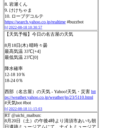
8. 岩瀬くん
9. けけちゃま
10. ローブデコルテ
https://search.yahoo.co.jp/realtime
#buzzbot
[t]
2022-08-18 10:30:57
【天気予報】今日の名古屋の天気
8月18日(木) 晴時々曇
最高気温 33℃[+4]
最低気温 23℃[0]
降水確率
12-18 10％
18-24 0％
西部（名古屋）の天気 - Yahoo!天気・災害
htt
ps://weather.yahoo.co.jp/weather/jp/23/5110.html
#天気bot #bot
[t]
2022-08-18 11:15:03
RT @aichi_maibun:
8月20日（土）の午後4時より清須市あいち朝
日遺跡ミュージアムにて、ナイトミュージア