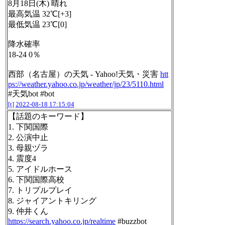
8月18日(木) 晴れ
最高気温 32℃[+3]
最低気温 23℃[0]
降水確率
18-24 0％
西部（名古屋）の天気 - Yahoo!天気・災害
htt
ps://weather.yahoo.co.jp/weather/jp/23/5110.html
#天気bot #bot
[t]
2022-08-18 17:15:04
【話題のキーワード】
1. 下関国際
2. 公演中止
3. 母親ヅラ
4. 震度4
5. アイドルホース
6. 下関国際高校
7. トリプルプレイ
8. ジャイアントキリング
9. 仲井くん
https://search.yahoo.co.jp/realtime
#buzzbot