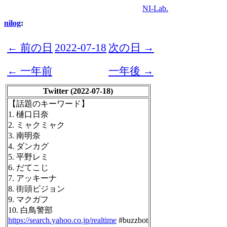
NI-Lab.
nilog
:
← 前の日
2022-07-18
次の日 →
← 一年前
一年後 →
Twitter (2022-07-18)
【話題のキーワード】
1. 樋口日奈
2. ミャクミャク
3. 南明奈
4. ダンカグ
5. 平野レミ
6. だてこじ
7. アッキーナ
8. 街頭ビジョン
9. マクガフ
10. 白鳥警部
https://search.yahoo.co.jp/realtime
#buzzbot