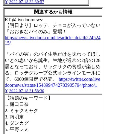
[t]
2022-07-18 22:30:57
関連するかも情報
RT @livedoornews:
【明日より】ロッテ、チョコが入っていない
「おおきなパイのみ」登場！
https://news.livedoor.com/lite/article_detail/224524
15/
「パイの実」のパイ生地だけを味わってほし
いとの思いから誕生。生地が通常の2倍の128
層となっており、サックサクの食感が楽しめ
る。ロッテグループ公式オンラインモールに
て、6000個限定で発売。
https://twitter.com/live
doornews/status/1548994742783905794/photo/1
[t]
2022-07-18 21:58:30
【話題のキーワード】
1. 樋口日奈
2. ミャクミャク
3. 南明奈
4. ダンカグ
5. 平野レミ