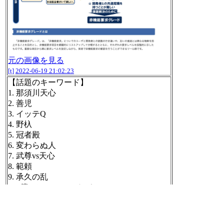
元の画像を見る
[t]
2022-06-19 21:02:23
【話題のキーワード】
1. 那須川天心
2. 善児
3. イッテQ
4. 野杁
5. 冠者殿
6. 変わらぬ人
7. 武尊vs天心
8. 範頼
9. 承久の乱
10. 僕のヒーローアカデミア
https://search.yahoo.co.jp/realtime
#buzzbot
[t]
2022-06-19 22:30:56