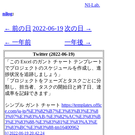
NI-Lab.
nilog
:
← 前の日
2022-06-19
次の日 →
← 一年前
一年後 →
Twitter (2022-06-19)
「この Excel のガント チャート テンプレート
でプロジェクトのスケジュールを作成し、進
捗状況を追跡しましょう」
「プロジェクトをフェーズとタスクごとに分
類し、担当者、タスクの開始日と終了日、達
成率を記録できます」
シンプル ガント チャート
https://templates.offic
e.com/ja-jp/%E3%82%B7%E3%83%B3%E3%8
3%97%E3%83%AB-%E3%82%AC%E3%83%B
3%E3%83%88-%E3%83%81%E3%83%A3%E
3%83%BC%E3%83%88-tm16400962
[t]
2022-06-19 20:42:24