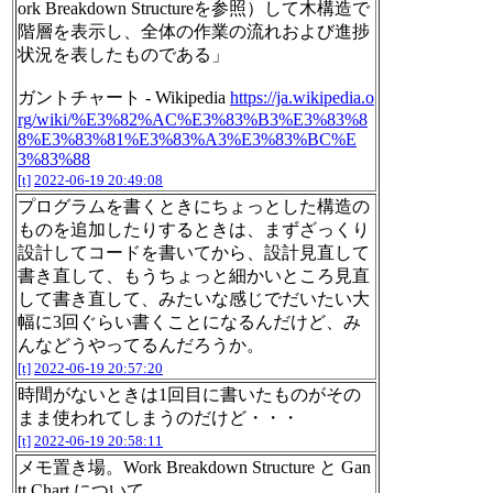
ork Breakdown Structureを参照）して木構造で
階層を表示し、全体の作業の流れおよび進捗
状況を表したものである」
ガントチャート - Wikipedia
https://ja.wikipedia.o
rg/wiki/%E3%82%AC%E3%83%B3%E3%83%8
8%E3%83%81%E3%83%A3%E3%83%BC%E
3%83%88
[t]
2022-06-19 20:49:08
プログラムを書くときにちょっとした構造の
ものを追加したりするときは、まずざっくり
設計してコードを書いてから、設計見直して
書き直して、もうちょっと細かいところ見直
して書き直して、みたいな感じでだいたい大
幅に3回ぐらい書くことになるんだけど、み
んなどうやってるんだろうか。
[t]
2022-06-19 20:57:20
時間がないときは1回目に書いたものがその
まま使われてしまうのだけど・・・
[t]
2022-06-19 20:58:11
メモ置き場。Work Breakdown Structure と Gan
tt Chart について。