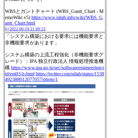
WBSとガントチャート (WBS_Gantt_Chart - M
emoWiki v5)
https://www.nilab.info/wiki/WBS_G
antt_Chart.html
[t]
2022-06-19 21:00:22
「システム構築における要求には機能要求と
非機能要求があります」
システム構築の上流工程強化（非機能要求グ
レード）：IPA 独立行政法人 情報処理推進機
構
https://www.ipa.go.jp/sec/softwareengineering/s
td/ent03-b.html
https://twitter.com/nilab/status/1538
492388012077057/photo/1