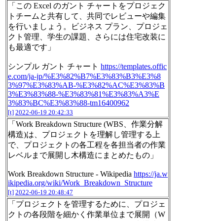
「この Excel のガント チャートをプロジェク
トチームと共有して、共同でレビューや編集
を行いましょう。ビジネス プラン、プロジェ
クト管理、学生の課題、さらには住宅改装に
も最適です」
シンプル ガント チャート
https://templates.offic
e.com/ja-jp/%E3%82%B7%E3%83%B3%E3%8
3%97%E3%83%AB-%E3%82%AC%E3%83%B
3%E3%83%88-%E3%83%81%E3%83%A3%E
3%83%BC%E3%83%88-tm16400962
[t]
2022-06-19 20:42:33
「Work Breakdown Structure (WBS、作業分解
構造)は、プロジェクトを理解し管理する上
で、プロジェクトの各工程を各担当者の作業
レベルまで展開し木構造にまとめたもの」
Work Breakdown Structure - Wikipedia
https://ja.w
ikipedia.org/wiki/Work_Breakdown_Structure
[t]
2022-06-19 20:48:47
「プロジェクトを管理するために、プロジェ
クトの各段階を細かく作業単位まで展開（W