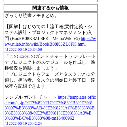
関連するかも情報
ざっくり読書メモまとめ。
【図解】はじめての上流工程(要件定義・シ
ステム設計・プロジェクトマネジメント)入
門 (BookB08K3ZL8FK - MemoWiki v5)
https://w
ww.nilab.info/wiki/BookB08K3ZL8FK.html
[t]
2022-06-19 20:34:56
「この Excel のガント チャート テンプレート
でプロジェクトのスケジュールを作成し、進
捗状況を追跡しましょう」
「プロジェクトをフェーズとタスクごとに分
類し、担当者、タスクの開始日と終了日、達
成率を記録できます」
シンプル ガント チャート
https://templates.offic
e.com/ja-jp/%E3%82%B7%E3%83%B3%E3%8
3%97%E3%83%AB-%E3%82%AC%E3%83%B
3%E3%83%88-%E3%83%81%E3%83%A3%E
3%83%BC%E3%83%88-tm16400962
[t]
2022-06-19 20:42:24