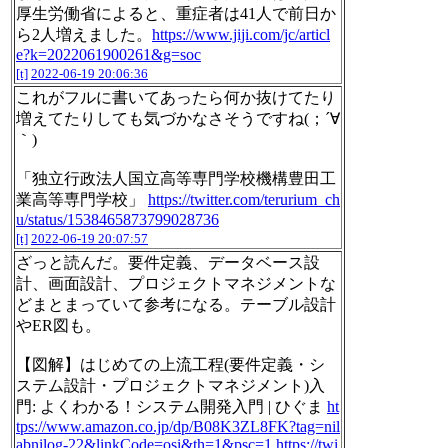
厚生労働省によると、重症者は41人で前日か
ら2人増えました。
https://www.jiji.com/jc/articl
e?k=2022061900261&g=soc
[t]
2022-06-19 20:06:36
これがフルに書いてあったら何か抜けてたり
増えてたりしても気づかなさそうですね(；´∀
｀)
「独立行政法人国立高等専門学校機構豊田工
業高等専門学校」
https://twitter.com/terurium_ch
u/status/1538465873799028736
[t]
2022-06-19 20:07:57
ざっと読んだ。要件定義、データベース設
計、画面設計、プロジェクトマネジメントな
どまとまっていて参考になる。テーブル設計
やER図も。
【図解】はじめての上流工程(要件定義・シ
ステム設計・プロジェクトマネジメント)入
門: よくわかる！システム開発入門 | ひぐま
ht
tps://www.amazon.co.jp/dp/B08K3ZL8FK?tag=nil
abnilog-22&linkCode=osi&th=1&psc=1
https://twi