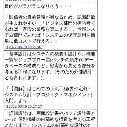
目的がバラバラになりそう・・・
「関係者の目的意識が異なるため、認識齟齬
が生まれやすい」「ビジネス部門の担当者で
あれば「普段の業務を楽にする」、情報シス
テム部門であれば「システムの保守運用を簡
単に低コストで行える」」
[t]
2022-06-19 20:27:07
「基本設計はシステムの概要を設計や、機能
一覧やジョブフロー図(バッチの順序)やデー
タベースの構成など、顧客から見える部分を
考える工程になります。(そのため外部設計
とも言われます。)」
『【図解】はじめての上流工程(要件定義・
システム設計・プロジェクトマネジメント)
入門』より
[t]
2022-06-19 20:27:27
「詳細設計は、画面設計書やバッチ設計書と
いった個別機能の内部的な構造を考える工程
となります。(システムの内部的な設計のた