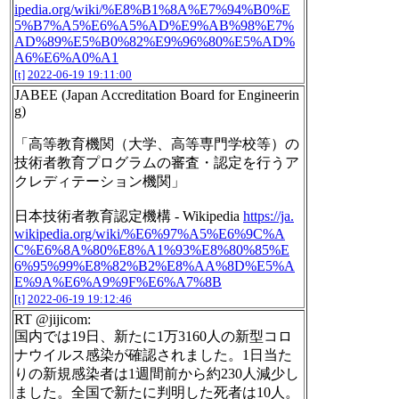
ipedia.org/wiki/%E8%B1%8A%E7%94%B0%E
5%B7%A5%E6%A5%AD%E9%AB%98%E7%
AD%89%E5%B0%82%E9%96%80%E5%AD%
A6%E6%A0%A1
[t]
2022-06-19 19:11:00
JABEE (Japan Accreditation Board for Engineerin
g)
「高等教育機関（大学、高等専門学校等）の
技術者教育プログラムの審査・認定を行うア
クレディテーション機関」
日本技術者教育認定機構 - Wikipedia
https://ja.
wikipedia.org/wiki/%E6%97%A5%E6%9C%A
C%E6%8A%80%E8%A1%93%E8%80%85%E
6%95%99%E8%82%B2%E8%AA%8D%E5%A
E%9A%E6%A9%9F%E6%A7%8B
[t]
2022-06-19 19:12:46
RT @jijicom:
国内では19日、新たに1万3160人の新型コロ
ナウイルス感染が確認されました。1日当た
りの新規感染者は1週間前から約230人減少し
ました。全国で新たに判明した死者は10人。