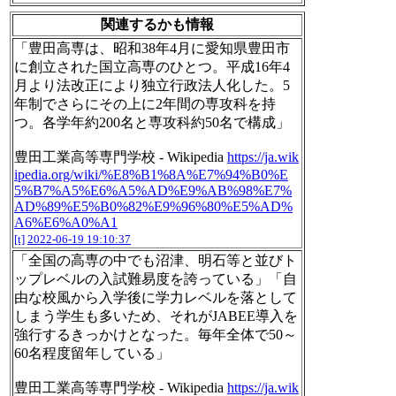
関連するかも情報
「豊田高専は、昭和38年4月に愛知県豊田市
に創立された国立高専のひとつ。平成16年4
月より法改正により独立行政法人化した。5
年制でさらにその上に2年間の専攻科を持
つ。各学年約200名と専攻科約50名で構成」
豊田工業高等専門学校 - Wikipedia
https://ja.wik
ipedia.org/wiki/%E8%B1%8A%E7%94%B0%E
5%B7%A5%E6%A5%AD%E9%AB%98%E7%
AD%89%E5%B0%82%E9%96%80%E5%AD%
A6%E6%A0%A1
[t]
2022-06-19 19:10:37
「全国の高専の中でも沼津、明石等と並びト
ップレベルの入試難易度を誇っている」「自
由な校風から入学後に学力レベルを落として
しまう学生も多いため、それがJABEE導入を
強行するきっかけとなった。毎年全体で50～
60名程度留年している」
豊田工業高等専門学校 - Wikipedia
https://ja.wik