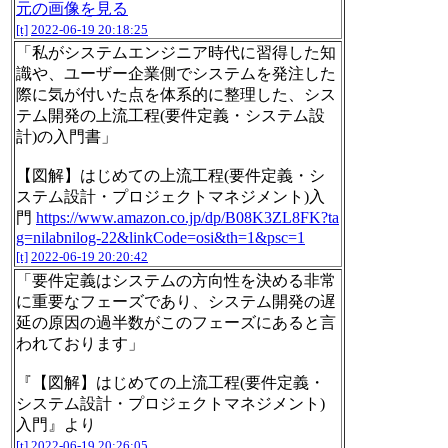
元の画像を見る
[t]
2022-06-19 20:18:25
「私がシステムエンジニア時代に習得した知
識や、ユーザー企業側でシステムを発注した
際に気が付いた点を体系的に整理した、シス
テム開発の上流工程(要件定義・システム設
計)の入門書」
【図解】はじめての上流工程(要件定義・シ
ステム設計・プロジェクトマネジメント)入
門
https://www.amazon.co.jp/dp/B08K3ZL8FK?ta
g=nilabnilog-22&linkCode=osi&th=1&psc=1
[t]
2022-06-19 20:20:42
「要件定義はシステムの方向性を決める非常
に重要なフェーズであり、システム開発の遅
延の原因の過半数がこのフェーズにあると言
われております」
『【図解】はじめての上流工程(要件定義・
システム設計・プロジェクトマネジメント)
入門』より
[t]
2022-06-19 20:26:05