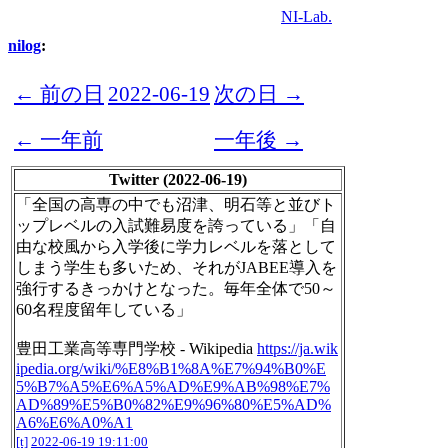
NI-Lab.
nilog
:
← 前の日
2022-06-19
次の日 →
← 一年前
一年後 →
Twitter (2022-06-19)
「全国の高専の中でも沼津、明石等と並びト
ップレベルの入試難易度を誇っている」「自
由な校風から入学後に学力レベルを落として
しまう学生も多いため、それがJABEE導入を
強行するきっかけとなった。毎年全体で50～
60名程度留年している」
豊田工業高等専門学校 - Wikipedia
https://ja.wik
ipedia.org/wiki/%E8%B1%8A%E7%94%B0%E
5%B7%A5%E6%A5%AD%E9%AB%98%E7%
AD%89%E5%B0%82%E9%96%80%E5%AD%
A6%E6%A0%A1
[t]
2022-06-19 19:11:00