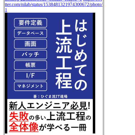
tter.com/nilab/status/1538481321974300672/photo/
1