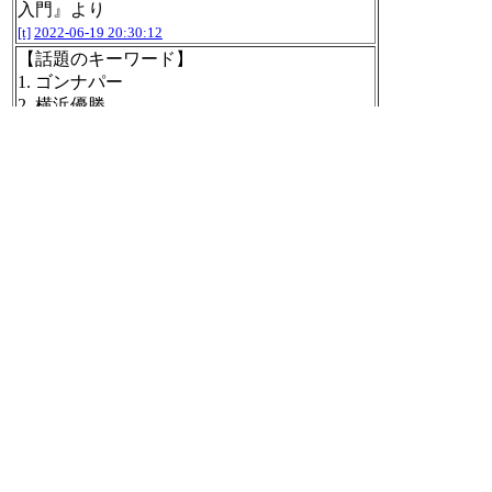
入門』より
[t]
2022-06-19 20:30:12
【話題のキーワード】
1. ゴンナパー
2. 横浜優勝
3. オーキス
4. 善児
5. 被害状況
6. 芦澤
7. 琵琶湖線
8. TAKAHIRO 武井咲
9. 野杁
10. 全成
https://search.yahoo.co.jp/realtime
#buzzbot
[t]
2022-06-19 20:30:57
ざっくり読書メモまとめ。
【図解】はじめての上流工程(要件定義・シ
ステム設計・プロジェクトマネジメント)入
門 (BookB08K3ZL8FK - MemoWiki v5)
https://w
ww.nilab.info/wiki/BookB08K3ZL8FK.html
[t]
2022-06-19 20:34:56