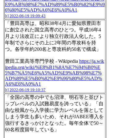
E9%AB%98%E7%AD%89%E5%B0%82%E9%9
6%80%E5%AD%A6%E6%A0%A1
[t]
2022-06-19 19:09:43
「豊田高専は、昭和38年4月に愛知県豊田市
に創立された国立高専のひとつ。平成16年4
月より法改正により独立行政法人化した。5
年制でさらにその上に2年間の専攻科を持
つ。各学年約200名と専攻科約50名で構成」
豊田工業高等専門学校 - Wikipedia
https://ja.wik
ipedia.org/wiki/%E8%B1%8A%E7%94%B0%E
5%B7%A5%E6%A5%AD%E9%AB%98%E7%
AD%89%E5%B0%82%E9%96%80%E5%AD%
A6%E6%A0%A1
[t]
2022-06-19 19:10:37
「全国の高専の中でも沼津、明石等と並びト
ップレベルの入試難易度を誇っている」「自
由な校風から入学後に学力レベルを落として
しまう学生も多いため、それがJABEE導入を
強行するきっかけとなった。毎年全体で50～
60名程度留年している」