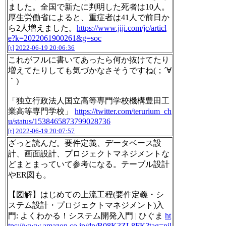
ました。全国で新たに判明した死者は10人。
厚生労働省によると、重症者は41人で前日か
ら2人増えました。
https://www.jiji.com/jc/articl
e?k=2022061900261&g=soc
[t]
2022-06-19 20:06:36
これがフルに書いてあったら何か抜けてたり
増えてたりしても気づかなさそうですね(；´∀
｀)
「独立行政法人国立高等専門学校機構豊田工
業高等専門学校」
https://twitter.com/terurium_ch
u/status/1538465873799028736
[t]
2022-06-19 20:07:57
ざっと読んだ。要件定義、データベース設
計、画面設計、プロジェクトマネジメントな
どまとまっていて参考になる。テーブル設計
やER図も。
【図解】はじめての上流工程(要件定義・シ
ステム設計・プロジェクトマネジメント)入
門: よくわかる！システム開発入門 | ひぐま
ht
tps://www.amazon.co.jp/dp/B08K3ZL8FK?tag=nil