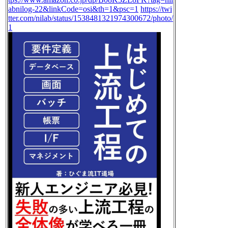
abnilog-22&linkCode=osi&th=1&psc=1
https://twi
tter.com/nilab/status/1538481321974300672/photo/
1