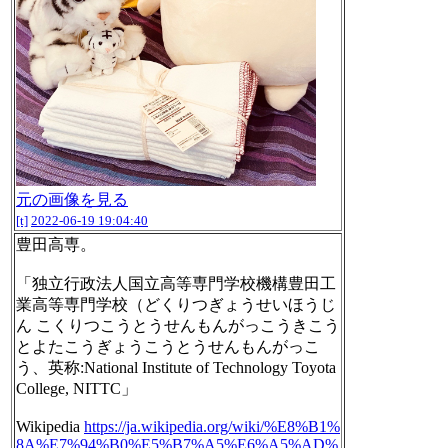
元の画像を見る
[t]
2022-06-19 19:04:40
豊田高専。
「独立行政法人国立高等専門学校機構豊田工
業高等専門学校（どくりつぎょうせいほうじ
ん こくりつこうとうせんもんがっこうきこう
とよたこうぎょうこうとうせんもんがっこ
う、英称:National Institute of Technology Toyota
College, NITTC」
Wikipedia
https://ja.wikipedia.org/wiki/%E8%B1%
8A%E7%94%B0%E5%B7%A5%E6%A5%AD%