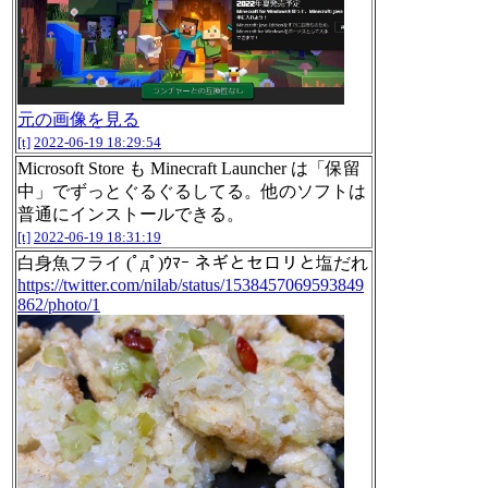
元の画像を見る
[t]
2022-06-19 18:29:54
Microsoft Store も Minecraft Launcher は「保留
中」でずっとぐるぐるしてる。他のソフトは
普通にインストールできる。
[t]
2022-06-19 18:31:19
白身魚フライ (ﾟдﾟ)ｳﾏｰ ネギとセロリと塩だれ
https://twitter.com/nilab/status/1538457069593849
862/photo/1