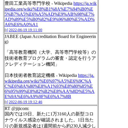
豊田工業高等専門学校 - Wikipedia
https://ja.wik
ipedia.org/wiki/%E8%B1%8A%E7%94%B0%E
5%B7%A5%E6%A5%AD%E9%AB%98%E7%
AD%89%E5%B0%82%E9%96%80%E5%AD%
A6%E6%A0%A1
[t]
2022-06-19 19:11:00
JABEE (Japan Accreditation Board for Engineerin
g)
「高等教育機関（大学、高等専門学校等）の
技術者教育プログラムの審査・認定を行うア
クレディテーション機関」
日本技術者教育認定機構 - Wikipedia
https://ja.
wikipedia.org/wiki/%E6%97%A5%E6%9C%A
C%E6%8A%80%E8%A1%93%E8%80%85%E
6%95%99%E8%82%B2%E8%AA%8D%E5%A
E%9A%E6%A9%9F%E6%A7%8B
[t]
2022-06-19 19:12:46
RT @jijicom:
国内では19日、新たに1万3160人の新型コロ
ナウイルス感染が確認されました。1日当た
りの新規感染者は1週間前から約230人減少し