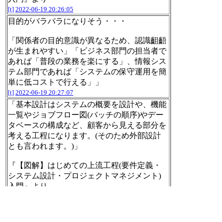
[t]
2022-06-19 20:26:05
目的がバラバラになりそう・・・
「関係者の目的意識が異なるため、認識齟齬
が生まれやすい」「ビジネス部門の担当者で
あれば「普段の業務を楽にする」、情報シス
テム部門であれば「システムの保守運用を簡
単に低コストで行える」」
[t]
2022-06-19 20:27:07
「基本設計はシステムの概要を設計や、機能
一覧やジョブフロー図(バッチの順序)やデー
タベースの構成など、顧客から見える部分を
考える工程になります。(そのため外部設計
とも言われます。)」
『【図解】はじめての上流工程(要件定義・
システム設計・プロジェクトマネジメント)
入門』より
[t]
2022-06-19 20:27:27
「詳細設計は、画面設計書やバッチ設計書と
いった個別機能の内部的な構造を考える工程