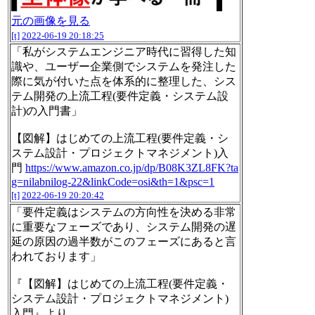
元の画像を見る
[t]
2022-06-19 20:18:25
「私がシステムエンジニア時代に習得した知
識や、ユーザー企業側でシステムを発注した
際に気が付いた点を体系的に整理した、シス
テム開発の上流工程(要件定義・システム設
計)の入門書」
【図解】はじめての上流工程(要件定義・シ
ステム設計・プロジェクトマネジメント)入
門
https://www.amazon.co.jp/dp/B08K3ZL8FK?ta
g=nilabnilog-22&linkCode=osi&th=1&psc=1
[t]
2022-06-19 20:20:42
「要件定義はシステムの方向性を決める非常
に重要なフェーズであり、システム開発の遅
延の原因の過半数がこのフェーズにあると言
われております」
『【図解】はじめての上流工程(要件定義・
システム設計・プロジェクトマネジメント)
入門』より