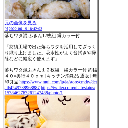
元の画像を見る
[t]
2022-06-19 18:42:03
落ちワタ混 ふきん12枚組 縁カラー付
「紡績工場で出た落ちワタを活用してざっく
り織り上げました。吸水性がよく台拭きや掃
除などに幅広く使えます」
落ちワタ混ふきん１２枚組 縁カラー付 約幅
４０×奥行４０ｃｍ | キッチン消耗品 通販 | 無
印良品
https://www.muji.com/jp/ja/store/cmdty/det
ail/4549738968887
https://twitter.com/nilab/status/
1538462763261247488/photo/1