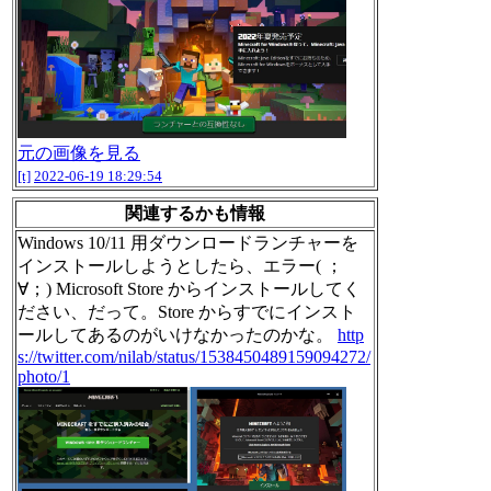
元の画像を見る
[t]
2022-06-19 18:29:54
関連するかも情報
Windows 10/11 用ダウンロードランチャーを
インストールしようとしたら、エラー( ；
∀；) Microsoft Store からインストールしてく
ださい、だって。Store からすでにインスト
ールしてあるのがいけなかったのかな。
http
s://twitter.com/nilab/status/1538450489159094272/
photo/1