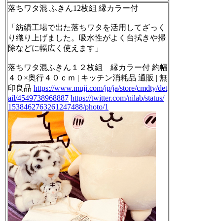
落ちワタ混 ふきん12枚組 縁カラー付
「紡績工場で出た落ちワタを活用してざっく
り織り上げました。吸水性がよく台拭きや掃
除などに幅広く使えます」
落ちワタ混ふきん１２枚組 縁カラー付 約幅
４０×奥行４０ｃｍ | キッチン消耗品 通販 | 無
印良品
https://www.muji.com/jp/ja/store/cmdty/det
ail/4549738968887
https://twitter.com/nilab/status/
1538462763261247488/photo/1