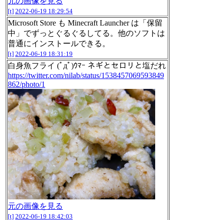
元の画像を見る
[t]
2022-06-19 18:29:54
Microsoft Store も Minecraft Launcher は「保留
中」でずっとぐるぐるしてる。他のソフトは
普通にインストールできる。
[t]
2022-06-19 18:31:19
白身魚フライ (ﾟдﾟ)ｳﾏｰ ネギとセロリと塩だれ
https://twitter.com/nilab/status/1538457069593849
862/photo/1
元の画像を見る
[t]
2022-06-19 18:42:03