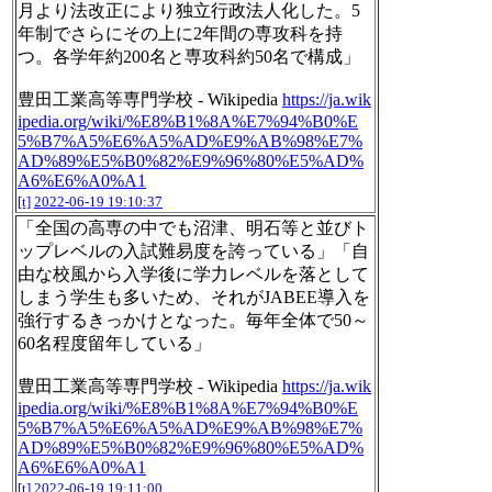
月より法改正により独立行政法人化した。5
年制でさらにその上に2年間の専攻科を持
つ。各学年約200名と専攻科約50名で構成」
豊田工業高等専門学校 - Wikipedia
https://ja.wik
ipedia.org/wiki/%E8%B1%8A%E7%94%B0%E
5%B7%A5%E6%A5%AD%E9%AB%98%E7%
AD%89%E5%B0%82%E9%96%80%E5%AD%
A6%E6%A0%A1
[t]
2022-06-19 19:10:37
「全国の高専の中でも沼津、明石等と並びト
ップレベルの入試難易度を誇っている」「自
由な校風から入学後に学力レベルを落として
しまう学生も多いため、それがJABEE導入を
強行するきっかけとなった。毎年全体で50～
60名程度留年している」
豊田工業高等専門学校 - Wikipedia
https://ja.wik
ipedia.org/wiki/%E8%B1%8A%E7%94%B0%E
5%B7%A5%E6%A5%AD%E9%AB%98%E7%
AD%89%E5%B0%82%E9%96%80%E5%AD%
A6%E6%A0%A1
[t]
2022-06-19 19:11:00