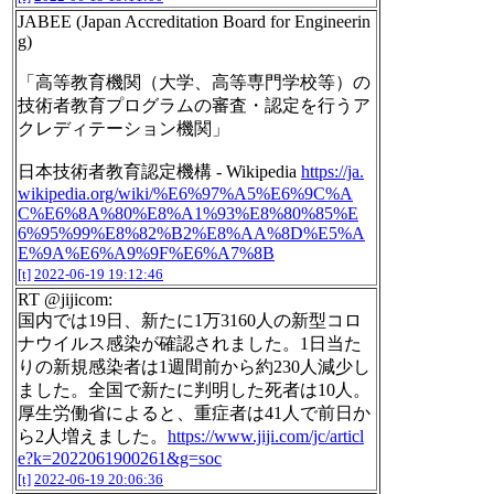
JABEE (Japan Accreditation Board for Engineerin
g)
「高等教育機関（大学、高等専門学校等）の
技術者教育プログラムの審査・認定を行うア
クレディテーション機関」
日本技術者教育認定機構 - Wikipedia
https://ja.
wikipedia.org/wiki/%E6%97%A5%E6%9C%A
C%E6%8A%80%E8%A1%93%E8%80%85%E
6%95%99%E8%82%B2%E8%AA%8D%E5%A
E%9A%E6%A9%9F%E6%A7%8B
[t]
2022-06-19 19:12:46
RT @jijicom:
国内では19日、新たに1万3160人の新型コロ
ナウイルス感染が確認されました。1日当た
りの新規感染者は1週間前から約230人減少し
ました。全国で新たに判明した死者は10人。
厚生労働省によると、重症者は41人で前日か
ら2人増えました。
https://www.jiji.com/jc/articl
e?k=2022061900261&g=soc
[t]
2022-06-19 20:06:36