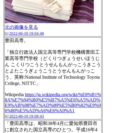
元の画像を見る
[t]
2022-06-19 19:04:40
豊田高専。
「独立行政法人国立高等専門学校機構豊田工
業高等専門学校（どくりつぎょうせいほうじ
ん こくりつこうとうせんもんがっこうきこう
とよたこうぎょうこうとうせんもんがっこ
う、英称:National Institute of Technology Toyota
College, NITTC」
Wikipedia
https://ja.wikipedia.org/wiki/%E8%B1%
8A%E7%94%B0%E5%B7%A5%E6%A5%AD%
E9%AB%98%E7%AD%89%E5%B0%82%E9%9
6%80%E5%AD%A6%E6%A0%A1
[t]
2022-06-19 19:09:43
「豊田高専は、昭和38年4月に愛知県豊田市
に創立された国立高専のひとつ。平成16年4