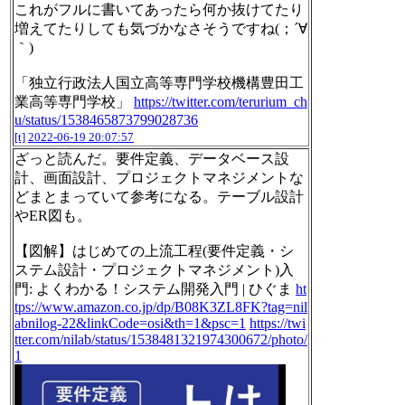
これがフルに書いてあったら何か抜けてたり
増えてたりしても気づかなさそうですね(；´∀
｀)
「独立行政法人国立高等専門学校機構豊田工
業高等専門学校」
https://twitter.com/terurium_ch
u/status/1538465873799028736
[t]
2022-06-19 20:07:57
ざっと読んだ。要件定義、データベース設
計、画面設計、プロジェクトマネジメントな
どまとまっていて参考になる。テーブル設計
やER図も。
【図解】はじめての上流工程(要件定義・シ
ステム設計・プロジェクトマネジメント)入
門: よくわかる！システム開発入門 | ひぐま
ht
tps://www.amazon.co.jp/dp/B08K3ZL8FK?tag=nil
abnilog-22&linkCode=osi&th=1&psc=1
https://twi
tter.com/nilab/status/1538481321974300672/photo/
1