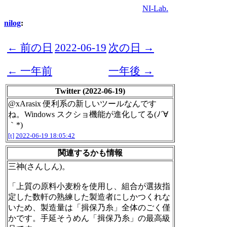
NI-Lab.
nilog
:
← 前の日
2022-06-19
次の日 →
← 一年前
一年後 →
Twitter (2022-06-19)
@xArasix 便利系の新しいツールなんです
ね。Windows スクショ機能が進化してる(ﾉ´∀
｀*)
[t]
2022-06-19 18:05:42
関連するかも情報
三神(さんしん)。
「上質の原料小麦粉を使用し、組合が選抜指
定した数軒の熟練した製造者にしかつくれな
いため、製造量は「揖保乃糸」全体のごく僅
かです。手延そうめん「揖保乃糸」の最高級