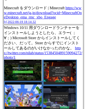
Minecraft をダウンロード | Minecraft
https://ww
w.minecraft.net/ja-jp/download?ocid=MinecraftOn
eDesktop_ema_rmc_xbo_Engage
[t]
2022-06-19 18:14:32
Windows 10/11 用ダウンロードランチャーを
インストールしようとしたら、エラー( ；
∀；) Microsoft Store からインストールしてく
ださい、だって。Store からすでにインスト
ールしてあるのがいけなかったのかな。
http
s://twitter.com/nilab/status/1538450489159094272/
photo/1