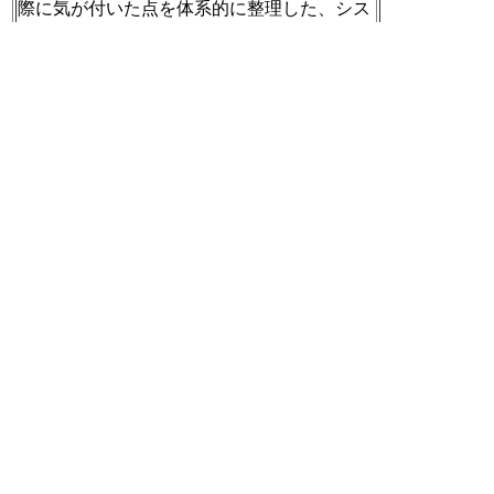
際に気が付いた点を体系的に整理した、シス
テム開発の上流工程(要件定義・システム設
計)の入門書」
【図解】はじめての上流工程(要件定義・シ
ステム設計・プロジェクトマネジメント)入
門
https://www.amazon.co.jp/dp/B08K3ZL8FK?ta
g=nilabnilog-22&linkCode=osi&th=1&psc=1
[t]
2022-06-19 20:20:42
「要件定義はシステムの方向性を決める非常
に重要なフェーズであり、システム開発の遅
延の原因の過半数がこのフェーズにあると言
われております」
『【図解】はじめての上流工程(要件定義・
システム設計・プロジェクトマネジメント)
入門』より
[t]
2022-06-19 20:26:05
目的がバラバラになりそう・・・
「関係者の目的意識が異なるため、認識齟齬
が生まれやすい」「ビジネス部門の担当者で