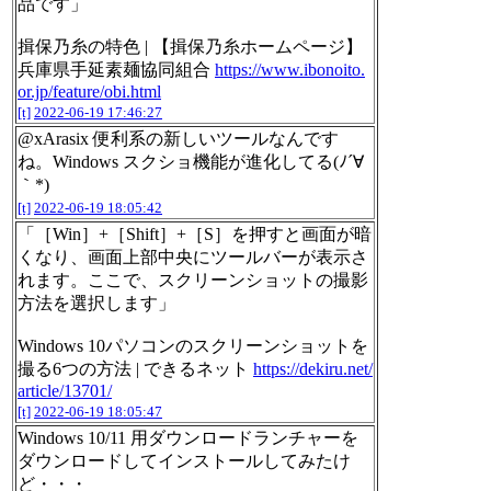
品です」
揖保乃糸の特色 | 【揖保乃糸ホームページ】
兵庫県手延素麺協同組合
https://www.ibonoito.
or.jp/feature/obi.html
[t]
2022-06-19 17:46:27
@xArasix 便利系の新しいツールなんです
ね。Windows スクショ機能が進化してる(ﾉ´∀
｀*)
[t]
2022-06-19 18:05:42
「［Win］+［Shift］+［S］を押すと画面が暗
くなり、画面上部中央にツールバーが表示さ
れます。ここで、スクリーンショットの撮影
方法を選択します」
Windows 10パソコンのスクリーンショットを
撮る6つの方法 | できるネット
https://dekiru.net/
article/13701/
[t]
2022-06-19 18:05:47
Windows 10/11 用ダウンロードランチャーを
ダウンロードしてインストールしてみたけ
ど・・・