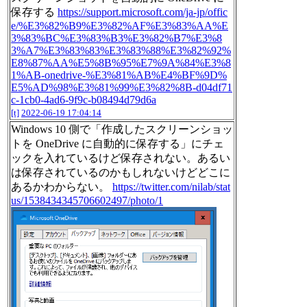
保存する
https://support.microsoft.com/ja-jp/offic
e/%E3%82%B9%E3%82%AF%E3%83%AA%E
3%83%BC%E3%83%B3%E3%82%B7%E3%8
3%A7%E3%83%83%E3%83%88%E3%82%92%
E8%87%AA%E5%8B%95%E7%9A%84%E3%8
1%AB-onedrive-%E3%81%AB%E4%BF%9D%
E5%AD%98%E3%81%99%E3%82%8B-d04df71
c-1cb0-4ad6-9f9c-b08494d79d6a
[t]
2022-06-19 17:04:14
Windows 10 側で「作成したスクリーンショッ
トを OneDrive に自動的に保存する」にチェ
ックを入れているけど保存されない。あるい
は保存されているのかもしれないけどどこに
あるかわからない。
https://twitter.com/nilab/stat
us/1538434345706602497/photo/1