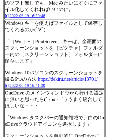
のソフト無しでも、Mac みたいにすぐにファ
イル化してくれればいいのに。
[t]
2022-06-19 16:39:48
Windows キーを使えばファイルとして保存し
てくれるのか(ﾟ∀ﾟ)
「［Win］+［PrintScreen］キーは、全画面の
スクリーンショットを［ピクチャ］フォルダ
ー内の［スクリーンショット］フォルダーに
保存します」
Windows 10パソコンのスクリーンショットを
撮る6つの方法
https://dekiru.net/article/13701/
[t]
2022-06-19 16:41:39
OneDrive のメインウィンドウから行ける設定
に無いと思ったら(´・ω・｀) うまく統合して
ほしいな・・・
「Windows タスクバーの通知領域で、白のOn
eDriveクラウドアイコンを選択します」
スクリーンショットを自動的に OneDrive に