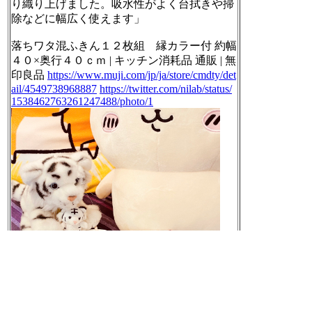
り織り上げました。吸水性がよく台拭きや掃
除などに幅広く使えます」
落ちワタ混ふきん１２枚組 縁カラー付 約幅
４０×奥行４０ｃｍ | キッチン消耗品 通販 | 無
印良品
https://www.muji.com/jp/ja/store/cmdty/det
ail/4549738968887
https://twitter.com/nilab/status/
1538462763261247488/photo/1