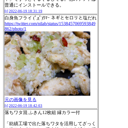
普通にインストールできる。
[t]
2022-06-19 18:31:19
白身魚フライ (ﾟдﾟ)ｳﾏｰ ネギとセロリと塩だれ
https://twitter.com/nilab/status/1538457069593849
862/photo/1
元の画像を見る
[t]
2022-06-19 18:42:03
落ちワタ混 ふきん12枚組 縁カラー付
「紡績工場で出た落ちワタを活用してざっく