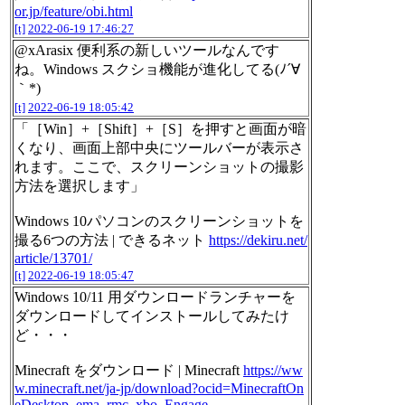
or.jp/feature/obi.html
[t]
2022-06-19 17:46:27
@xArasix 便利系の新しいツールなんです
ね。Windows スクショ機能が進化してる(ﾉ´∀
｀*)
[t]
2022-06-19 18:05:42
「［Win］+［Shift］+［S］を押すと画面が暗
くなり、画面上部中央にツールバーが表示さ
れます。ここで、スクリーンショットの撮影
方法を選択します」
Windows 10パソコンのスクリーンショットを
撮る6つの方法 | できるネット
https://dekiru.net/
article/13701/
[t]
2022-06-19 18:05:47
Windows 10/11 用ダウンロードランチャーを
ダウンロードしてインストールしてみたけ
ど・・・
Minecraft をダウンロード | Minecraft
https://ww
w.minecraft.net/ja-jp/download?ocid=MinecraftOn
eDesktop_ema_rmc_xbo_Engage