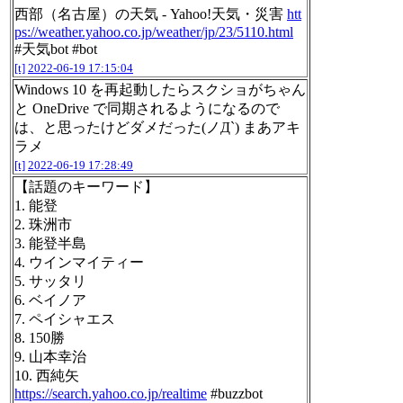
西部（名古屋）の天気 - Yahoo!天気・災害
htt
ps://weather.yahoo.co.jp/weather/jp/23/5110.html
#天気bot #bot
[t]
2022-06-19 17:15:04
Windows 10 を再起動したらスクショがちゃん
と OneDrive で同期されるようになるので
は、と思ったけどダメだった(ノД`) まあアキ
ラメ
[t]
2022-06-19 17:28:49
【話題のキーワード】
1. 能登
2. 珠洲市
3. 能登半島
4. ウインマイティー
5. サッタリ
6. ベイノア
7. ペイシャエス
8. 150勝
9. 山本幸治
10. 西純矢
https://search.yahoo.co.jp/realtime
#buzzbot