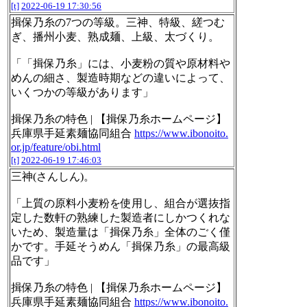
[t]
2022-06-19 17:30:56
揖保乃糸の7つの等級。三神、特級、縒つむ
ぎ、播州小麦、熟成麺、上級、太づくり。
「「揖保乃糸」には、小麦粉の質や原材料や
めんの細さ、製造時期などの違いによって、
いくつかの等級があります」
揖保乃糸の特色 | 【揖保乃糸ホームページ】
兵庫県手延素麺協同組合
https://www.ibonoito.
or.jp/feature/obi.html
[t]
2022-06-19 17:46:03
三神(さんしん)。
「上質の原料小麦粉を使用し、組合が選抜指
定した数軒の熟練した製造者にしかつくれな
いため、製造量は「揖保乃糸」全体のごく僅
かです。手延そうめん「揖保乃糸」の最高級
品です」
揖保乃糸の特色 | 【揖保乃糸ホームページ】
兵庫県手延素麺協同組合
https://www.ibonoito.