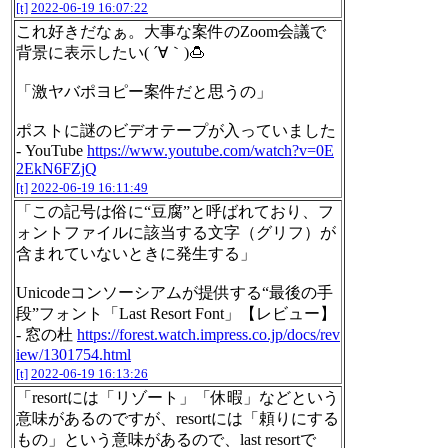
[t]
2022-06-19 16:07:22
これ好きだなぁ。大事な案件のZoom会議で
背景に表示したい( ´∀｀)🍮
「激ヤバポヨピー案件だと思うの」
ポストに謎のビデオテープが入っていました
- YouTube
https://www.youtube.com/watch?v=0E
2EkN6FZjQ
[t]
2022-06-19 16:11:49
「この記号は俗に“豆腐”と呼ばれており、フ
ォントファイルに該当する文字（グリフ）が
含まれていないときに発生する」
Unicodeコンソーシアムが提供する“最後の手
段”フォント「Last Resort Font」【レビュー】
- 窓の杜
https://forest.watch.impress.co.jp/docs/rev
iew/1301754.html
[t]
2022-06-19 16:13:26
「resortには「リゾート」「休暇」などという
意味があるのですが、resortには「頼りにする
もの」という意味があるので、last resortで