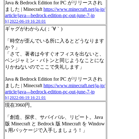
Java & Bedrock Edition for PC がリリースされ
ました | Minecraft
https://www.minecraft.net/ja-jp/
article/java---bedrock-edition-pc-out-june-7-jp
[t]
2022-06-19 16:20:01
ギャグがわからん(；´∀｀)
「時空が歪んでいる所に入るとどうなります
か？」
「さて、著者は今すぐオフィスを出ないと、
ベンジャミン・バトンと同じようなことにな
りかねないのでここで失礼します」
Java & Bedrock Edition for PC がリリースされ
ました | Minecraft
https://www.minecraft.net/ja-jp/
article/java---bedrock-edition-pc-out-june-7-jp
[t]
2022-06-19 16:21:01
現在3960円。
「創造、探求、サバイバル、リピート。Java
版 Minecraft と Bedrock 版 Minecraft を Window
s 用パッケージで入手しましょう！」