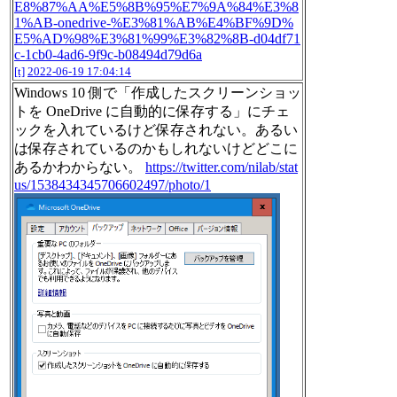
E8%87%AA%E5%8B%95%E7%9A%84%E3%8
1%AB-onedrive-%E3%81%AB%E4%BF%9D%
E5%AD%98%E3%81%99%E3%82%8B-d04df71
c-1cb0-4ad6-9f9c-b08494d79d6a
[t]
2022-06-19 17:04:14
Windows 10 側で「作成したスクリーンショッ
トを OneDrive に自動的に保存する」にチェ
ックを入れているけど保存されない。あるい
は保存されているのかもしれないけどどこに
あるかわからない。
https://twitter.com/nilab/stat
us/1538434345706602497/photo/1