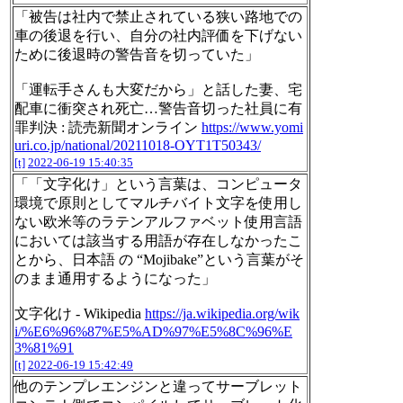
「被告は社内で禁止されている狭い路地での
車の後退を行い、自分の社内評価を下げない
ために後退時の警告音を切っていた」
「運転手さんも大変だから」と話した妻、宅
配車に衝突され死亡…警告音切った社員に有
罪判決 : 読売新聞オンライン
https://www.yomi
uri.co.jp/national/20211018-OYT1T50343/
[t]
2022-06-19 15:40:35
「「文字化け」という言葉は、コンピュータ
環境で原則としてマルチバイト文字を使用し
ない欧米等のラテンアルファベット使用言語
においては該当する用語が存在しなかったこ
とから、日本語 の “Mojibake”という言葉がそ
のまま通用するようになった」
文字化け - Wikipedia
https://ja.wikipedia.org/wik
i/%E6%96%87%E5%AD%97%E5%8C%96%E
3%81%91
[t]
2022-06-19 15:42:49
他のテンプレエンジンと違ってサーブレット