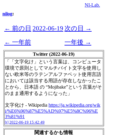
NI-Lab.
nilog
:
← 前の日
2022-06-19
次の日 →
← 一年前
一年後 →
Twitter (2022-06-19)
「「文字化け」という言葉は、コンピュータ
環境で原則としてマルチバイト文字を使用し
ない欧米等のラテンアルファベット使用言語
においては該当する用語が存在しなかったこ
とから、日本語 の “Mojibake”という言葉がそ
のまま通用するようになった」
文字化け - Wikipedia
https://ja.wikipedia.org/wik
i/%E6%96%87%E5%AD%97%E5%8C%96%E
3%81%91
[t]
2022-06-19 15:42:49
関連するかも情報