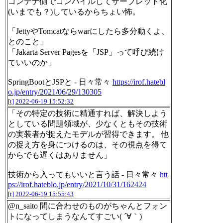
コンテナ側でコンパイルしてサーブレット化
(いまでも？)しているからちょい怖。
「JettyやTomcatならwarにしたら多分動くよ、
とのこと」
「Jakarta Server Pagesを「JSP」って呼び続け
ていいのか」
SpringBootとJSPと - 日々常々
https://irof.hatebl
o.jp/entry/2021/06/29/130305
[t]
2022-06-19 15:52:32
「その特定の技術に精通すれば、解決しよう
としている問題領域が、少なくともその技術
の実装者が捉えたモデルが習得できます。 他
の捉え方を身につけるのは、その視点を得て
からでも遅くはありません」
技術から入ってもいいと言う話 - 日々常々
htt
ps://irof.hateblo.jp/entry/2021/10/31/162424
[t]
2022-06-19 15:55:43
@n_saito 間に合わせのものがちゃんとフォン
トになってしまうなんてすごい( ´∀｀)