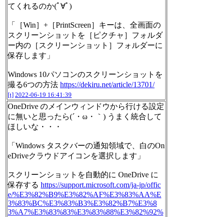
てくれるのか(ﾟ∀ﾟ)
「［Win］+［PrintScreen］キーは、全画面の
スクリーンショットを［ピクチャ］フォルダ
ー内の［スクリーンショット］フォルダーに
保存します」
Windows 10パソコンのスクリーンショットを
撮る6つの方法
https://dekiru.net/article/13701/
[t]
2022-06-19 16:41:39
OneDrive のメインウィンドウから行ける設定
に無いと思ったら(´・ω・｀) うまく統合して
ほしいな・・・
「Windows タスクバーの通知領域で、白のOn
eDriveクラウドアイコンを選択します」
スクリーンショットを自動的に OneDrive に
保存する
https://support.microsoft.com/ja-jp/offic
e/%E3%82%B9%E3%82%AF%E3%83%AA%E
3%83%BC%E3%83%B3%E3%82%B7%E3%8
3%A7%E3%83%83%E3%83%88%E3%82%92%