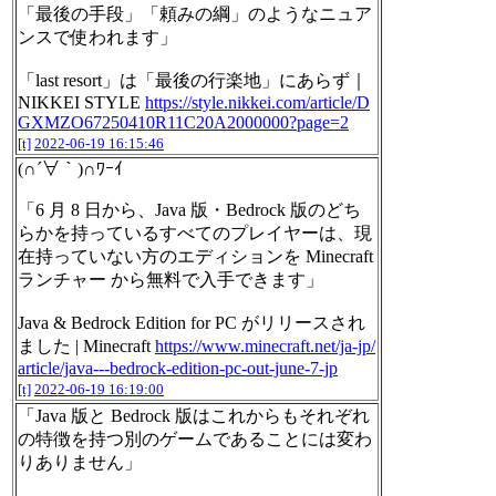
「最後の手段」「頼みの綱」のようなニュア
ンスで使われます」
「last resort」は「最後の行楽地」にあらず｜
NIKKEI STYLE
https://style.nikkei.com/article/D
GXMZO67250410R11C20A2000000?page=2
[t]
2022-06-19 16:15:46
(∩´∀｀)∩ﾜｰｲ
「6 月 8 日から、Java 版・Bedrock 版のどち
らかを持っているすべてのプレイヤーは、現
在持っていない方のエディションを Minecraft
ランチャー から無料で入手できます」
Java & Bedrock Edition for PC がリリースされ
ました | Minecraft
https://www.minecraft.net/ja-jp/
article/java---bedrock-edition-pc-out-june-7-jp
[t]
2022-06-19 16:19:00
「Java 版と Bedrock 版はこれからもそれぞれ
の特徴を持つ別のゲームであることには変わ
りありません」