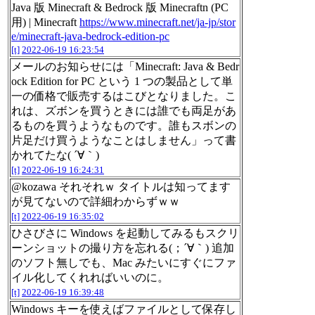
Java 版 Minecraft & Bedrock 版 Minecraftn (PC
用) | Minecraft
https://www.minecraft.net/ja-jp/stor
e/minecraft-java-bedrock-edition-pc
[t]
2022-06-19 16:23:54
メールのお知らせには「Minecraft: Java & Bedr
ock Edition for PC という 1 つの製品として単
一の価格で販売するはこびとなりました。こ
れは、ズボンを買うときには誰でも両足があ
るものを買うようなものです。誰もスボンの
片足だけ買うようなことはしません」って書
かれてたな( ´∀｀)
[t]
2022-06-19 16:24:31
@kozawa それそれｗ タイトルは知ってます
が見てないので詳細わからずｗｗ
[t]
2022-06-19 16:35:02
ひさびさに Windows を起動してみるもスクリ
ーンショットの撮り方を忘れる(；´∀｀) 追加
のソフト無しでも、Mac みたいにすぐにファ
イル化してくれればいいのに。
[t]
2022-06-19 16:39:48
Windows キーを使えばファイルとして保存し