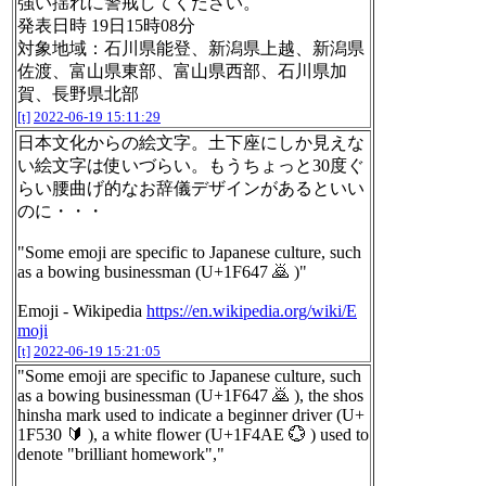
強い揺れに警戒してください。
発表日時 19日15時08分
対象地域：石川県能登、新潟県上越、新潟県
佐渡、富山県東部、富山県西部、石川県加
賀、長野県北部
[t]
2022-06-19 15:11:29
日本文化からの絵文字。土下座にしか見えな
い絵文字は使いづらい。もうちょっと30度ぐ
らい腰曲げ的なお辞儀デザインがあるといい
のに・・・
"Some emoji are specific to Japanese culture, such
as a bowing businessman (U+1F647 🙇 )"
Emoji - Wikipedia
https://en.wikipedia.org/wiki/E
moji
[t]
2022-06-19 15:21:05
"Some emoji are specific to Japanese culture, such
as a bowing businessman (U+1F647 🙇 ), the shos
hinsha mark used to indicate a beginner driver (U+
1F530 🔰 ), a white flower (U+1F4AE 💮 ) used to
denote "brilliant homework","