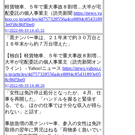
軽貨物車、５年で重大事故８割増…大半が宅
配委託の個人事業主（読売新聞
https://news.ya
hoo.co.jp/articles/4d757328556a4ce8894c8543189
3e058c86f5be0
[t]
2022-06-19 14:45:32
「黒ナンバー車は、２１年末で約３０万台と
１６年末から約７万台増えた」
【独自】軽貨物車、５年で重大事故８割増…
大半が宅配委託の個人事業主（読売新聞オン
ライン） - Yahoo!ニュース
https://news.yahoo.c
o.jp/articles/4d757328556a4ce8894c85431893e05
8c86f5be0
[t]
2022-06-19 14:48:26
「女性は免許停止処分となったが、４月、仕
事を再開した。「ハンドルを握ると緊張す
る。でも、ほかの仕事では十分な収入が得ら
れない」と話す」
事故急増の黒ナンバー車、参入の女性は免許
取得の翌年に男児はねる「荷物多く急いでい