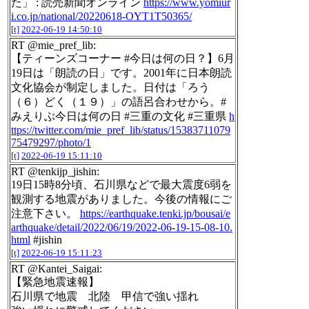
た」 : 読売新聞オンライン
https://www.yomiur
i.co.jp/national/20220618-OYT1T50365/
[t]
2022-06-19 14:50:10
RT @mie_pref_lib:
【ティーンズコーナー #今日は何の日？】6月
19日は「朗読の日」です。2001年に日本朗読
文化協会が制定しました。日付は「ろう
（６）どく（１９）」の語呂合わせから。#
みえりぶ今日は何の日 #三重の文化 #三重県
h
ttps://twitter.com/mie_pref_lib/status/15383711079
75479297/photo/1
[t]
2022-06-19 15:11:10
RT @tenkijp_jishin:
19日15時8分頃、石川県などで最大震度6弱を
観測する地震がありました。今後の情報にご
注意下さい。
https://earthquake.tenki.jp/bousai/e
arthquake/detail/2022/06/19/2022-06-19-15-08-10.
html
#jishin
[t]
2022-06-19 15:11:23
RT @Kantei_Saigai:
【緊急地震速報】
石川県で地震 北陸 甲信で強い揺れ