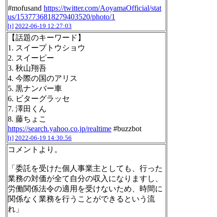
#mofusand
https://twitter.com/AoyamaOfficial/stat
us/1537736818279403520/photo/1
[t]
2022-06-19 12:27:03
【話題のキーワード】
1. スイープトウショウ
2. スイーピー
3. 秋山翔吾
4. 今際の国のアリス
5. 黒ナンバー車
6. ビターグラッセ
7. 澤田くん
8. 藤ちょこ
https://search.yahoo.co.jp/realtime
#buzzbot
[t]
2022-06-19 14:30:56
コメントより。
「委託を受けた個人事業主としても、行った
業務の対価が全て自分の収入になりますし、
労働関係法令の適用を受けないため、時間に
関係なく業務を行うことができるという流
れ」