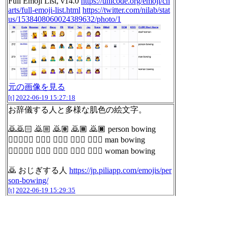
Full Emoji List, v14.0
https://unicode.org/emoji/ch
arts/full-emoji-list.html
https://twitter.com/nilab/stat
us/1538408060024389632/photo/1
元の画像を見る
[t]
2022-06-19 15:27:18
お辞儀する人と多様な肌色の絵文字。
🙇🙇🏻 🙇🏼 🙇🏽 🙇🏾 🙇🏿 person bowing
🙇‍♀️🙇🏻‍♀️ 🙇🏼‍♀️ 🙇🏽‍♀️ 🙇🏾‍♀️ 🙇🏿‍♀️ man bowing
🙇‍♂️🙇🏻‍♂️ 🙇🏼‍♂️ 🙇🏽‍♂️ 🙇🏾‍♂️ 🙇🏿‍♂️ woman bowing
🙇 おじぎする人
https://jp.piliapp.com/emojis/per
son-bowing/
[t]
2022-06-19 15:29:35
〓 U+3013
「下駄記号（げたきごう）は下駄の足跡に似