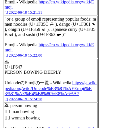
Emoji - Wikipedia
https://en.wikipedia.org/wiki/E
moji
[t]
2022-06-19 15:21:51
"or a group of emoji representing popular foods: ra
men noodles (U+1F35C 🍜 ), dango (U+1F361 🍡
), onigiri (U+1F359 🍙 ), Japanese curry (U+1F35
B 🍛 ), and sushi (U+1F363 🍣 )"
Emoji - Wikipedia
https://en.wikipedia.org/wiki/E
moji
[t]
2022-06-19 15:22:00
🙇
U+1F647
PERSON BOWING DEEPLY
UnicodeのEmojiの一覧 - Wikipedia
https://ja.wiki
pedia.org/wiki/Unicode%E3%81%AEEmoji%E
3%81%AE%E4%B8%80%E8%A6%A7
[t]
2022-06-19 15:24:58
🙇 person bowing
🙇‍♂️ man bowing
🙇‍♀️ woman bowing