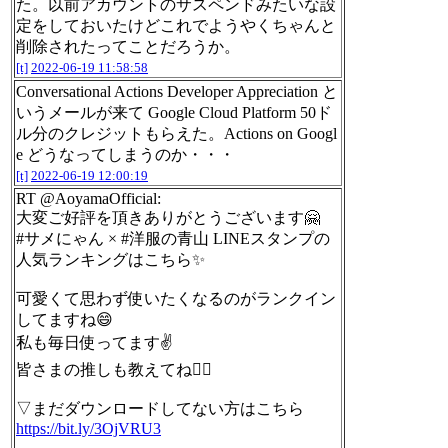
た。以前アカウントのサスペンドみたいな設
定をしておいたけどこれでようやくちゃんと
削除されたってことだろうか。
[t]
2022-06-19 11:58:58
Conversational Actions Developer Appreciation と
いうメールが来て Google Cloud Platform 50ド
ル分のクレジットもらえた。Actions on Googl
e どうなってしまうのか・・・
[t]
2022-06-19 12:00:19
RT @AoyamaOfficial:
大変ご好評を頂きありがとうございます🤗
#サメにゃん × #洋服の青山 LINEスタンプの
人気ランキングはこちら✨
可愛くて思わず使いたくなるのがランクイン
してますね😄
私も毎日使ってます✌️
皆さまの推しも教えてね🙋‍♀️
▽まだダウンロードしてない方はこちら
https://bit.ly/3OjVRU3