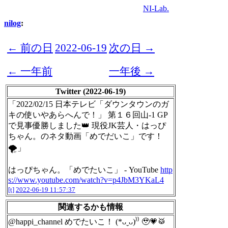
NI-Lab.
nilog
:
← 前の日
2022-06-19
次の日 →
← 一年前
一年後 →
Twitter (2022-06-19)
「2022/02/15 日本テレビ「ダウンタウンのガ
キの使いやあらへんで！」 第１６回山-1 GP
で見事優勝しました👑 現役JK芸人・はっぴ
ちゃん。のネタ動画「めでだいこ」です！
🌪」
はっぴちゃん。「めでたいこ」 - YouTube
http
s://www.youtube.com/watch?v=p4JbM3YKaL4
[t]
2022-06-19 11:57:37
関連するかも情報
@happi_channel めでたいこ！ (*ᴗˬᴗ)⁾⁾ 🥹💗🥁