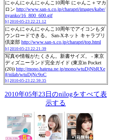
にゃんにゃんにゃんこ10周年 にゃんこ＋マカ
ロン
http://www.san-x.co.jp/charapri/images/kabe/
nyanko/16_800_600.gif
[t]
2010-05-23 22:21:12
にゃんにゃんにゃんこ10周年でアイコンもダ
ウンロードできる。 San-Xネット キャラプリ
倶楽部
http://www.san-x.co.jp/charapri/top.html
[t]
2010-05-23 22:21:39
写真や情報がたくさん。新書サイズ。 - 東京
ディズニーランド完全ガイド (東京in Pocket
(20))
http://mono.hatena.ne.jp/mono/wtuDjNbRXe
#/nilab/wtuDjNc9oC
[t]
2010-05-23 22:59:35
2010年05年23日のnilogをすべて表
示する