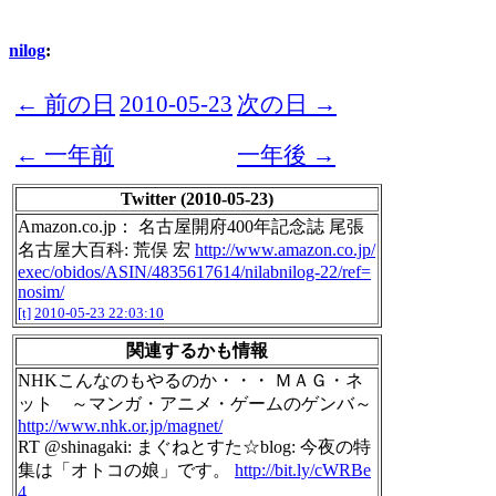
nilog
:
← 前の日
2010-05-23
次の日 →
← 一年前
一年後 →
Twitter (2010-05-23)
Amazon.co.jp： 名古屋開府400年記念誌 尾張
名古屋大百科: 荒俣 宏
http://www.amazon.co.jp/
exec/obidos/ASIN/4835617614/nilabnilog-22/ref=
nosim/
[t]
2010-05-23 22:03:10
関連するかも情報
NHKこんなのもやるのか・・・ ＭＡＧ・ネ
ット ～マンガ・アニメ・ゲームのゲンバ～
http://www.nhk.or.jp/magnet/
RT @shinagaki: まぐねとすた☆blog: 今夜の特
集は「オトコの娘」です。
http://bit.ly/cWRBe
4