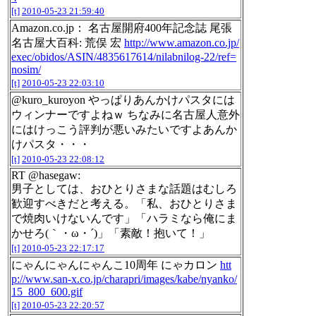
[t]
2010-05-23 21:59:40
Amazon.co.jp： 名古屋開府400年記念誌 尾張
名古屋大百科: 荒俣 宏
http://www.amazon.co.jp/
exec/obidos/ASIN/4835617614/nilabnilog-22/ref=
nosim/
[t]
2010-05-23 22:03:10
@kuro_kuroyon やっぱりあんかけパスタには
ウィンナーですよねｗ ちなみに名古屋人意外
にはけっこう評判が悪いみたいですよあんか
けパスタ・・・
[t]
2010-05-23 22:08:12
RT @hasegaw:
男子としては、おひとりさまな話題はむしろ
歓迎すべきだと考える。「私、おひとりさま
で焼肉いけないんです」「ハラミなら俺にま
かせろ(｀・ω・´)」「素敵！抱いて！」
[t]
2010-05-23 22:17:17
にゃんにゃんにゃんこ10周年 にゃカロン
htt
p://www.san-x.co.jp/charapri/images/kabe/nyanko/
15_800_600.gif
[t]
2010-05-23 22:20:57