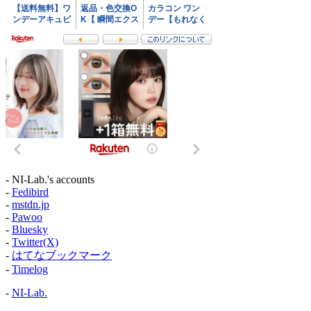
- NI-Lab.'s accounts
-
Fedibird
-
mstdn.jp
-
Pawoo
-
Bluesky
-
Twitter(X)
-
はてなブックマーク
-
Timelog
-
NI-Lab.