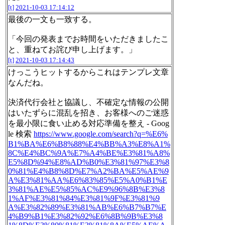
[t]
2021-10-03 17:14:12
最後の一文も一致する。
「今回の発表までお時間をいただきましたこ
と、重ねてお詫び申し上げます。」
[t]
2021-10-03 17:14:43
けっこうヒットするからこれはテンプレ文章
なんだね。
決済代行会社と協議し、不確定な情報の公開
はいたずらに混乱を招き、お客様へのご迷惑
を最小限に食い止める対応準備を整え - Goog
le 検索
https://www.google.com/search?q=%E6%
B1%BA%E6%B8%88%E4%BB%A3%E8%A1%
8C%E4%BC%9A%E7%A4%BE%E3%81%A8%
E5%8D%94%E8%AD%B0%E3%81%97%E3%8
0%81%E4%B8%8D%E7%A2%BA%E5%AE%9
A%E3%81%AA%E6%83%85%E5%A0%B1%E
3%81%AE%E5%85%AC%E9%96%8B%E3%8
1%AF%E3%81%84%E3%81%9F%E3%81%9
A%E3%82%89%E3%81%AB%E6%B7%B7%E
4%B9%B1%E3%82%92%E6%8B%9B%E3%8