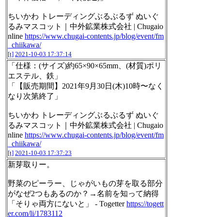
ちいかわ トレーディングぶるぶるず ぬいぐ
るみマスコット｜中外鉱業株式会社 | Chugaio
nline
https://www.chugai-contents.jp/blog/event/fm
_chiikawa/
[t]
2021-10-03 17:37:14
「仕様：(サイズ)約65×90×65mm、(材質)ポリ
エステル、鉄」
「【販売期間】2021年9月30日(木)10時〜なく
なり次第終了」
ちいかわ トレーディングぶるぶるず ぬいぐ
るみマスコット｜中外鉱業株式会社 | Chugaio
nline
https://www.chugai-contents.jp/blog/event/fm
_chiikawa/
[t]
2021-10-03 17:37:23
新芽取りー。
野菜のピーラー、じゃがいもの芽を取る部分
がなぜ2つもあるのか？→名前を知って納得
「そりゃ両方にないと」 - Togetter
https://togett
er.com/li/1783112