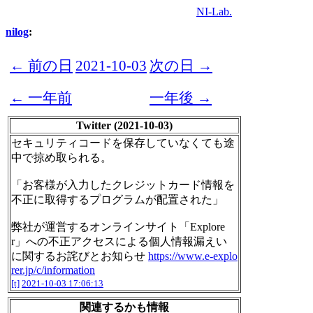
NI-Lab.
nilog
:
← 前の日
2021-10-03
次の日 →
← 一年前
一年後 →
Twitter (2021-10-03)
セキュリティコードを保存していなくても途
中で掠め取られる。
「お客様が入力したクレジットカード情報を
不正に取得するプログラムが配置された」
弊社が運営するオンラインサイト「Explore
r」への不正アクセスによる個人情報漏えい
に関するお詫びとお知らせ
https://www.e-explo
rer.jp/c/information
[t]
2021-10-03 17:06:13
関連するかも情報