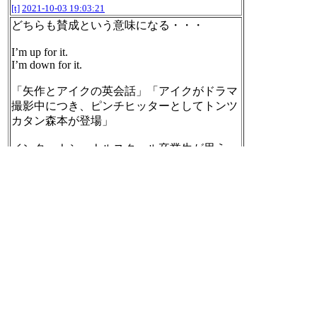
[t]
2021-10-03 19:03:21
どちらも賛成という意味になる・・・
I’m up for it.
I’m down for it.
「矢作とアイクの英会話」「アイクがドラマ
撮影中につき、ピンチヒッターとしてトンツ
カタン森本が登場」
インターナショナルスクール卒業生が思う、
使えるフレーズ！【Q&A】 - YouTube
https://
www.youtube.com/watch?v=XcVanZ4L6XM&t=
364s
[t]
2021-10-03 19:12:49
「No difference in meaning. "I'm down for it" is sl
ightly more slangy sounding.」
「"I'm down for it" is slang and mostly used by yo
ung people.」
【I'm down for it】 と 【I'm up for it】 はどう違
いますか？ | HiNative
https://hinative.com/ja/ques