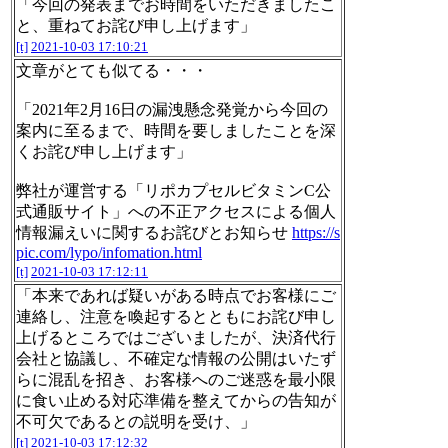
「今回の発表までお時間をいただきましたこ
と、重ねてお詫び申し上げます」
[t]
2021-10-03 17:10:21
文章がとても似てる・・・
「2021年2月16日の漏洩懸念発覚から今回の
案内に至るまで、時間を要しましたことを深
くお詫び申し上げます」
弊社が運営する「リポカプセルビタミンC公
式通販サイト」への不正アクセスによる個人
情報漏えいに関するお詫びとお知らせ
https://s
pic.com/lypo/infomation.html
[t]
2021-10-03 17:12:11
「本来であれば疑いがある時点でお客様にご
連絡し、注意を喚起するとともにお詫び申し
上げるところではございましたが、決済代行
会社と協議し、不確定な情報の公開はいたず
らに混乱を招き、お客様へのご迷惑を最小限
に食い止める対応準備を整えてからの告知が
不可欠であるとの説明を受け、」
[t]
2021-10-03 17:12:32