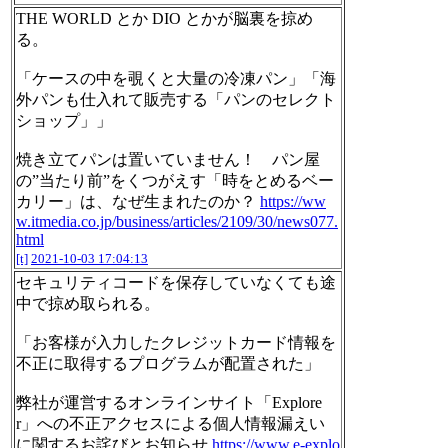
THE WORLD とか DIO とかが脳裏を掠め
る。
「ケースの中を覗くと大量の冷凍パン」「海
外パンも仕入れて販売する「パンのセレクト
ショップ」」
焼き立てパンは置いていません！ パン屋
の”当たり前”をくつがえす「時をとめるベー
カリー」は、なぜ生まれたのか？
https://ww
w.itmedia.co.jp/business/articles/2109/30/news077.
html
[t]
2021-10-03 17:04:13
セキュリティコードを保存していなくても途
中で掠め取られる。
「お客様が入力したクレジットカード情報を
不正に取得するプログラムが配置された」
弊社が運営するオンラインサイト「Explore
r」への不正アクセスによる個人情報漏えい
に関するお詫びとお知らせ
https://www.e-explo