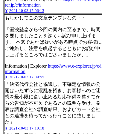
rer.jp/c/information
[t]
2021-10-03 17:06:13
もしかしてこの文章テンプレなの・・
「漏洩懸念から今回の案内に至るまで、時間
を要しましたことを深くお詫び申し上げま
す。 本来であれば疑いがある時点でお客様に
ご連絡し、注意を喚起するとともにお詫び申
し上げるところではございましたが、」
Information | Explorer
https://www.e-explorer.jp/c/i
nformation
[t]
2021-10-03 17:09:55
「決済代行会社と協議し、不確定な情報の公
開はいたずらに混乱を招き、お客様へのご迷
惑を最小限に食い止める対応準備を整えてか
らの告知が不可欠であるとの説明を受け、発
表は調査会社の調査結果、およびカード会社
との連携を待ってから行うことに致しまし
た」
[t]
2021-10-03 17:10:18