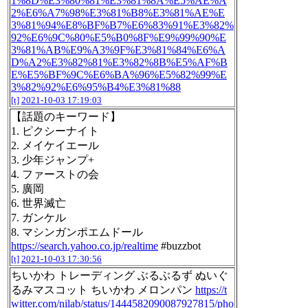
1%8D%E3%80%81%E3%81%8A%E5%AE%A
2%E6%A7%98%E3%81%B8%E3%81%AE%E
3%81%94%E8%BF%B7%E6%83%91%E3%82%
92%E6%9C%80%E5%B0%8F%E9%99%90%E
3%81%AB%E9%A3%9F%E3%81%84%E6%A
D%A2%E3%82%81%E3%82%8B%E5%AF%B
E%E5%BF%9C%E6%BA%96%E5%82%99%E
3%82%92%E6%95%B4%E3%81%88
[t]
2021-10-03 17:19:03
【話題のキーワード】
1. ピクシーナイト
2. メイケイエール
3. 少年ジャンプ+
4. ファーストの会
5. 廣岡
6. 世界滅亡
7. ガンケル
8. マシンガンポエムドール
https://search.yahoo.co.jp/realtime
#buzzbot
[t]
2021-10-03 17:30:56
ちいかわ トレーディング ぶるぶるず ぬいぐ
るみマスコット ちいかわ メロンパン
https://t
witter.com/nilab/status/1444582090087927815/pho