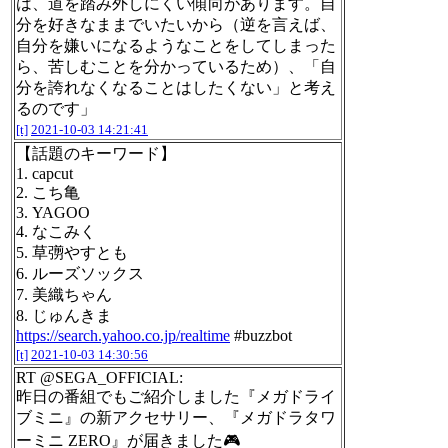
は、道を踏み外しにくい傾向があります。自
分を好きなままでいたいから（逆を言えば、
自分を嫌いになるようなことをしてしまった
ら、苦しむことを分かっているため）、「自
分を誇れなくなることはしたくない」と考え
るのです」
[t]
2021-10-03 14:21:41
【話題のキーワード】
1. capcut
2. こち亀
3. YAGOO
4. なこみく
5. 草彅やすとも
6. ルーズソックス
7. 美織ちゃん
8. じゅんきま
https://search.yahoo.co.jp/realtime
#buzzbot
[t]
2021-10-03 14:30:56
RT @SEGA_OFFICIAL:
昨日の番組でもご紹介しました『メガドライ
ブミニ』の新アクセサリー、『メガドラタワ
ーミニ ZERO』が届きました🎮