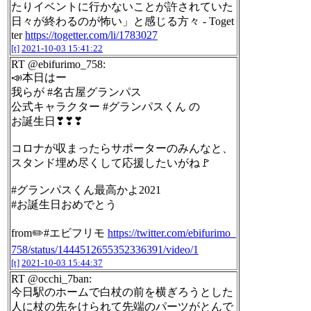
たりイベントに行かないことが許されていた
日々が終わるのが怖い」と感じる方々 - Toget
ter
https://togetter.com/li/1783027
[t]
2021-10-03 15:41:22
RT @ebifurimo_758:
📣本日はー
我らが #名古屋グランパス
公式キャラクター #グランパスくん の
お誕生日❣❣❣
コロナが収まったらサポーターのみんなと、
スタンド埋め尽くして応援したいがね🚩
#グランパスくん最高かよ2021
#お誕生日おめでとう
from✏️#エビフリモ
https://twitter.com/ebifurimo_
758/status/1444512655352336391/video/1
[t]
2021-10-03 15:44:37
RT @occhi_7ban:
今日駅のホームで白杖の前を横ぎろうとした
人に杖の先をけられて先端のパーツがとんで