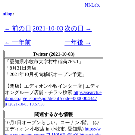
NI-Lab.
nilog
:
← 前の日
2021-10-03
次の日 →
← 一年前
一年後 →
Twitter (2021-10-03)
「愛知県小牧市大字村中稲荷765-1」
「8月31日閉店」
「2021年10月初旬移転オープン予定」
【閉店】エディオン小牧インター店 | エディ
オングループ店舗・チラシ検索
https://search.e
dion.co.jp/e_store/spot/detail?code=0000004347
[t]
2021-10-03 10:57:56
関連するかも情報
10月1日オープンらしい。コーナン2階。 (@
エディオン 小牧店 in 小牧市, 愛知県)
https://w
ww.swarmapp.com/c/7LH0WEy08pY
https://twitt