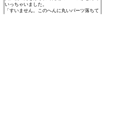
いっちゃいました。
「すいません。このへんに丸いパーツ落ちて
ませんかぁ？」と大きな声で助けを求めまし
た。優しい若めの男性がひろってくれてほっ
としました。だってその丸いのだけで3000円
するから。 続く
[t]
2021-10-03 15:56:21
RT @occhi_7ban:
白杖折られたりしてなきねいりして実費で修
理する視覚障害者がほとんど。お金だけじゃ
なくてこわれたら杖をつく感覚かわるから不
安になるし修理にだしにいく時間とか考える
とほんとむだな浪費だから。
白杖の前方をぎりぎりだから大丈夫と横ぎる
のはやめましょうという理解が進みますよう
に！ ＃拡散
[t]
2021-10-03 15:56:23
「自分の欲しい情報が自分のスピードで得ら
れないからまどろっこしい」
動画より文章の方が理解しやすい人にとっ