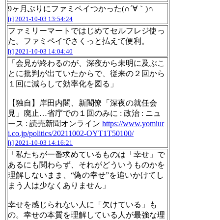
9ヶ月ぶりにファミペイつかった(∩´∀｀)∩
[t]
2021-10-03 13:54:24
ファミリーマートではじめてセルフレジ使っ
た。ファミペイでさくっと払えて便利。
[t]
2021-10-03 14:04:40
「会見が終わるのが、深夜から未明に及ぶこ
とに批判が出ていたからで、従来の２回から
１回に減らして効率化を図る」
【独自】岸田内閣、新閣僚「深夜の就任会
見」廃止…省庁での１回のみに : 政治 : ニュ
ース : 読売新聞オンライン
https://www.yomiur
i.co.jp/politics/20211002-OYT1T50100/
[t]
2021-10-03 14:16:21
「私たちが一番求めているものは「幸せ」で
あるにも関わらず、それがどういうものかを
理解しないまま、“偽の幸せ”を追いかけてし
まう人は少なくありません」
幸せを感じられない人に「欠けている」も
の。幸せの本質を理解している人が最強な理