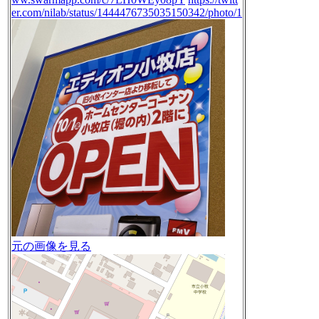
er.com/nilab/status/1444476735035150342/photo/1
元の画像を見る