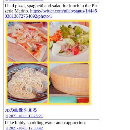
I had pizza, spaghetti and salad for lunch in the Piz
zeria Marino.
https://twitter.com/nilab/status/14445
03813872754692/photo/1
元の画像を見る
[t]
2021-10-03 12:25:21
I like bubly sparkling water and cappuccino.
[t]
2021-10-03 12:33:42