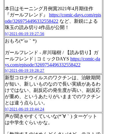
本日はモーニング月例賞2021年4月期佳作
『ガールフレンド』
https://comic-days.com/epis
ode/3269754496332558422
など、新鋭による
珠玉の読み切り4作品が公開！
[t]
2021-06-19 19:27:56
おもろ(*´ω｀*)
ガールフレンド - 岸川瑞樹 / 【読み切り】ガ
ールフレンド | コミックDAYS
https://comic-da
ys.com/episode/3269754496332558422
[t]
2021-06-19 19:28:27
新型コロナウイルスのワクチンは、治験期間
が短い、新しいものなので長い実績があるわ
けではない、副反応の発生度が高い、副反応
が重め、というあたりがいままでのワクチン
とは違う点らしい。
[t]
2021-06-19 19:44:24
声が聞きやすくていいな(*´∀｀) ターゲット
は中学生ぐらいかな。