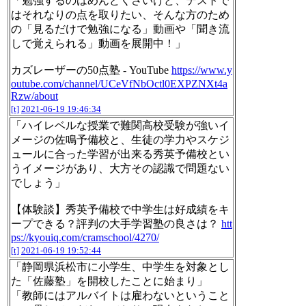
「勉強するのはめんどくさいけど、テストで
はそれなりの点を取りたい、そんな方のため
の「見るだけで勉強になる」動画や「聞き流
しで覚えられる」動画を展開中！」
カズレーザーの50点塾 - YouTube
https://www.y
outube.com/channel/UCeVfNbOctl0EXPZNXt4a
Rzw/about
[t]
2021-06-19 19:46:34
「ハイレベルな授業で難関高校受験が強いイ
メージの佐鳴予備校と、生徒の学力やスケジ
ュールに合った学習が出来る秀英予備校とい
うイメージがあり、大方その認識で問題ない
でしょう」
【体験談】秀英予備校で中学生は好成績をキ
ープできる？評判の大手学習塾の良さは？
htt
ps://kyouiq.com/cramschool/4270/
[t]
2021-06-19 19:52:44
「静岡県浜松市に小学生、中学生を対象とし
た「佐藤塾」を開校したことに始まり」
「教師にはアルバイトは雇わないということ