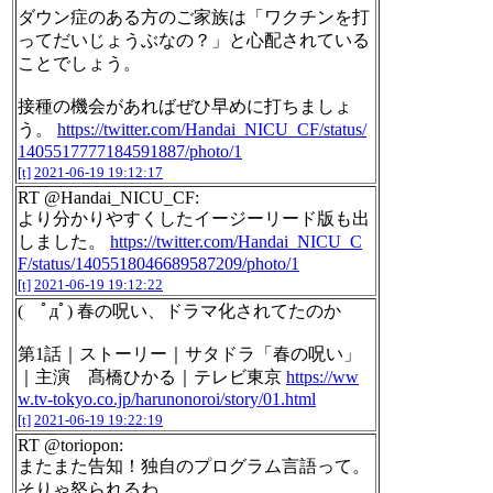
ダウン症のある方のご家族は「ワクチンを打
ってだいじょうぶなの？」と心配されている
ことでしょう。
接種の機会があればぜひ早めに打ちましょ
う。
https://twitter.com/Handai_NICU_CF/status/
1405517777184591887/photo/1
[t]
2021-06-19 19:12:17
RT @Handai_NICU_CF:
より分かりやすくしたイージーリード版も出
しました。
https://twitter.com/Handai_NICU_C
F/status/1405518046689587209/photo/1
[t]
2021-06-19 19:12:22
( ﾟдﾟ) 春の呪い、ドラマ化されてたのか
第1話｜ストーリー｜サタドラ「春の呪い」
｜主演 髙橋ひかる｜テレビ東京
https://ww
w.tv-tokyo.co.jp/harunonoroi/story/01.html
[t]
2021-06-19 19:22:19
RT @toriopon:
またまた告知！独自のプログラム言語って。
そりゃ怒られるわ。