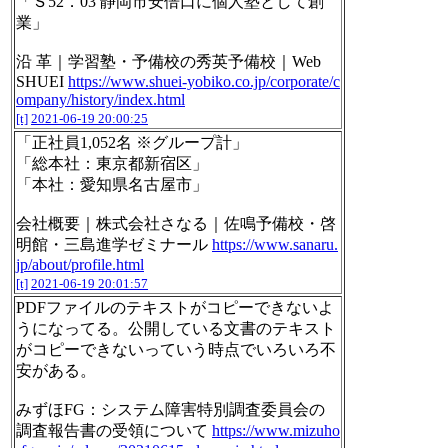
「Ｓ52．03 静岡市安倍口に個人塾として創
業」
沿 革｜学習塾・予備校の秀英予備校｜Web
SHUEI
https://www.shuei-yobiko.co.jp/corporate/c
ompany/history/index.html
[t]
2021-06-19 20:00:25
「正社員1,052名 ※グループ計」
「総本社：東京都新宿区」
「本社：愛知県名古屋市」
会社概要｜株式会社さなる｜佐鳴予備校・啓
明館・三島進学ゼミナール
https://www.sanaru.
jp/about/profile.html
[t]
2021-06-19 20:01:57
PDFファイルのテキストがコピーできないよ
うになってる。公開している文書のテキスト
がコピーできないっていう時点でいろいろ不
安がある。
みずほFG：システム障害特別調査委員会の
調査報告書の受領について
https://www.mizuho