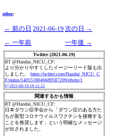
nilog
:
← 前の日
2021-06-19
次の日 →
← 一年前
一年後 →
Twitter (2021-06-19)
RT @Handai_NICU_CF:
より分かりやすくしたイージーリード版も出
しました。
https://twitter.com/Handai_NICU_C
F/status/1405518046689587209/photo/1
[t]
2021-06-19 19:12:22
関連するかも情報
RT @Handai_NICU_CF:
日本ダウン症学会から「ダウン症のある方た
ちが新型コロナウイルスワクチンを接種する
ことを推奨します」という明確なメッセージ
が出されました。