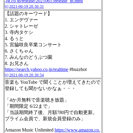
-fg.co.jp/release/20210615release_jp.html
[t]
2021-06-19 20:30:31
【話題のキーワード】
1. エンデヴァー
2. シャトレーゼ
3. 寺内タケシ
4. るぅと
5. 宮脇咲良卒業コンサート
6. さくちゃん
7. みんなのどうぶつ園
8. お兄さん
https://search.yahoo.co.jp/realtime
#buzzbot
[t]
2021-06-19 20:30:54
音楽も YouTube で聞くことが増えてきたので
登録しても聞かないかなぁ・・・
「4か月無料で音楽聴き放題」
「期間限定 6/22まで」
「当該期間終了後、月額780円で自動更新。
プライム会員で、新規会員登録のみ」
Amazon Music Unlimited
https://www.amazon.co.