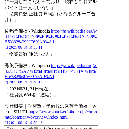
に一貫してこだわっており、現在もなおアル
バイトは一人もいない」
「従業員数 正社員953名（さなるグループ合
計）」
佐鳴予備校 - Wikipedia
https://ja.wikipedia.org/w
iki/%E4%BD%90%E9%B3%B4%E4%BA%88%
E5%82%99%E6%A0%A1
[t]
2021-06-19 19:55:11
「従業員数 連結727人」
秀英予備校 - Wikipedia
https://ja.wikipedia.org/w
iki/%E7%A7%80%E8%8B%B1%E4%BA%88%
E5%82%99%E6%A0%A1
[t]
2021-06-19 19:58:13
「2021年3月31日現在」
「社員数 684名（連結）」
会社概要｜学習塾・予備校の秀英予備校｜W
eb SHUEI
https://www.shuei-yobiko.co.jp/corpo
rate/company/overview/index.html
[t]
2021-06-19 19:59:48