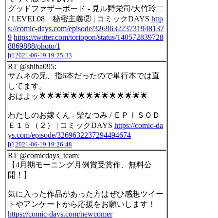
グッドファザーボード - 見ル野栄司/大竹玲二
/ LEVEL08 秘密主義② | コミックDAYS
http
s://comic-days.com/episode/326963223731948137
9
https://twitter.com/toriopon/status/140572839728
8869888/photo/1
[t]
2021-06-19 19:25:33
RT @shiba095:
サムネの兄、指6本だったので単行本では直
してます。
おはよッ🌟🌟🌟🌟🌟🌟🌟🌟🌟🌟🌟🌟🌟🌟
わたしのお嫁くん - 柴なつみ / ＥＰＩＳＯＤ
Ｅ１５（２） | コミックDAYS
https://comic-da
ys.com/episode/3269632237294494674
[t]
2021-06-19 19:26:48
RT @comicdays_team:
【4月期モーニング月例賞受賞作、無料公
開！】
気に入った作品があった方はぜひ感想ツイー
トやアンケートから応援をお願いします！
https://comic-days.com/newcomer