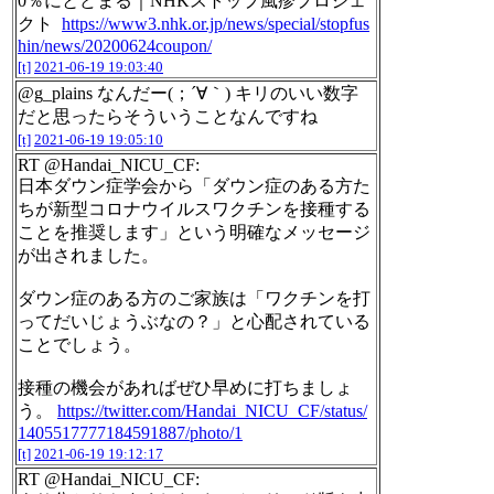
0％にとどまる｜NHKストップ風疹プロジェ
クト
https://www3.nhk.or.jp/news/special/stopfus
hin/news/20200624coupon/
[t]
2021-06-19 19:03:40
@g_plains なんだー(；´∀｀) キリのいい数字
だと思ったらそういうことなんですね
[t]
2021-06-19 19:05:10
RT @Handai_NICU_CF:
日本ダウン症学会から「ダウン症のある方た
ちが新型コロナウイルスワクチンを接種する
ことを推奨します」という明確なメッセージ
が出されました。
ダウン症のある方のご家族は「ワクチンを打
ってだいじょうぶなの？」と心配されている
ことでしょう。
接種の機会があればぜひ早めに打ちましょ
う。
https://twitter.com/Handai_NICU_CF/status/
1405517777184591887/photo/1
[t]
2021-06-19 19:12:17
RT @Handai_NICU_CF: