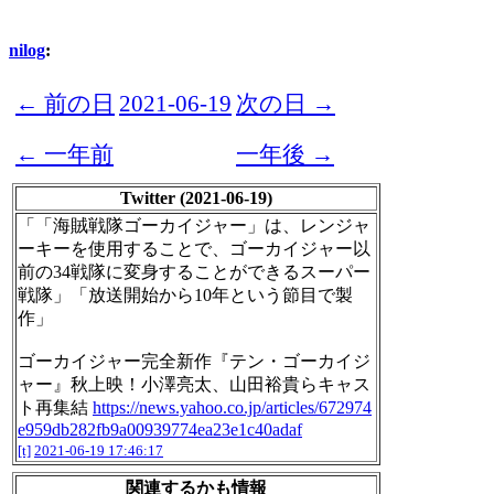
nilog
:
← 前の日
2021-06-19
次の日 →
← 一年前
一年後 →
Twitter (2021-06-19)
「「海賊戦隊ゴーカイジャー」は、レンジャ
ーキーを使用することで、ゴーカイジャー以
前の34戦隊に変身することができるスーパー
戦隊」「放送開始から10年という節目で製
作」
ゴーカイジャー完全新作『テン・ゴーカイジ
ャー』秋上映！小澤亮太、山田裕貴らキャス
ト再集結
https://news.yahoo.co.jp/articles/672974
e959db282fb9a00939774ea23e1c40adaf
[t]
2021-06-19 17:46:17
関連するかも情報