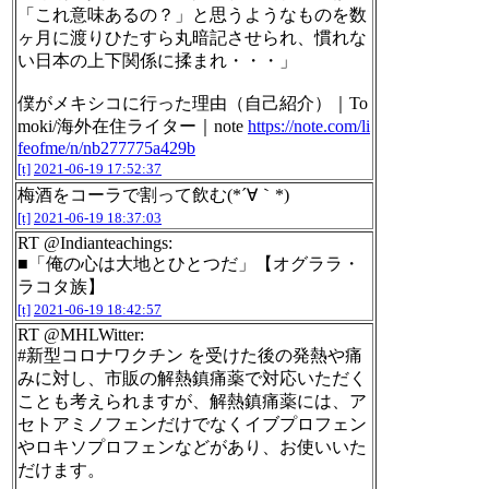
「これ意味あるの？」と思うようなものを数
ヶ月に渡りひたすら丸暗記させられ、慣れな
い日本の上下関係に揉まれ・・・」
僕がメキシコに行った理由（自己紹介）｜To
moki/海外在住ライター｜note
https://note.com/li
feofme/n/nb277775a429b
[t]
2021-06-19 17:52:37
梅酒をコーラで割って飲む(*´∀｀*)
[t]
2021-06-19 18:37:03
RT @Indianteachings:
■「俺の心は大地とひとつだ」【オグララ・
ラコタ族】
[t]
2021-06-19 18:42:57
RT @MHLWitter:
#新型コロナワクチン を受けた後の発熱や痛
みに対し、市販の解熱鎮痛薬で対応いただく
ことも考えられますが、解熱鎮痛薬には、ア
セトアミノフェンだけでなくイブプロフェン
やロキソプロフェンなどがあり、お使いいた
だけます。