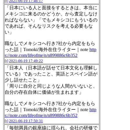
[t]
2021-06-19 17:46:17
「日本にいる人と面接をするときは、本当に
メキシコに来るのかどうか、から査定しなけ
ればならない」「でもメキシコにもういるの
であれば、そんなリスクを考える必要もな
い」
職なしでメキシコへ行き7社から内定をもら
った話｜Tomoki/海外在住ライター｜note
http
s://note.com/lifeofme/n/n899886c6b352
[t]
2021-06-19 17:49:22
「日本人（日本語が話せて日本文化も理解し
ている）であったこと、英語とスペイン語が
少し話せたこと」
「周りに自分と同じような人間がいないと、
自分の存在自体に価値が生まれます」
職なしでメキシコへ行き7社から内定をもら
った話｜Tomoki/海外在住ライター｜note
http
s://note.com/lifeofme/n/n899886c6b352
[t]
2021-06-19 17:50:31
「毎朝満員の銀座線に揺られ、会社の研修で