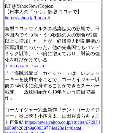
RT @YahooNewsTopics:
【日本人の「うつ」倍増 コロナで】
https://yahoo.jp/LocLoS
新型コロナウイルスの感染拡大の影響で、日
本国内でうつ病・うつ状態の人の割合が2倍
以上に増加したことが、経済協力開発機構の
国際調査でわかった。他の先進国でもパンデ
ミック以降、2～3倍に増えており、対策の強
化を呼びかけている。
[t]
2021-06-19 17:44:10
「「海賊戦隊ゴーカイジャー」は、レンジャ
ーキーを使用することで、ゴーカイジャー以
前の34戦隊に変身することができるスーパー
戦隊」「放送開始から10年という節目で製
作」
ゴーカイジャー完全新作『テン・ゴーカイジ
ャー』秋上映！小澤亮太、山田裕貴らキャス
ト再集結
https://news.yahoo.co.jp/articles/672974
e959db282fb9a00939774ea23e1c40adaf