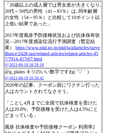
「20歳以上の成人層では男女差が大きくなり,
20代～50代の男性（41～83％）は, 同年齢層
の女性（54～95％）と比較して10ポイント以
上低い結果であった」
2017年度風疹予防接種状況および抗体保有状
況―2017年度感染症流行予測調査（暫定結
果）
https://www.niid.go.jp/niid/ja/allarticles/surve
illance/2428-iasr/related-articles/related-articles-45
7/7914-457r07.html
[t]
2021-06-19 18:59:19
@g_plains キリのいい数字ですね( ´▽｀)
[t]
2021-06-19 18:59:42
2020年の記事。クーポン前にワクチン打った
人はカウントされてなさそう。
「ことし4月までに全国で抗体検査を受けた
人は20.8%、予防接種を受けた人は4.5%にと
どまっている」
風疹 抗体検査や予防接種クーポン 利用率2