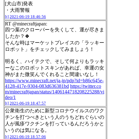
[犬山市]発表
・大雨警報
[t]
2021-06-19 18:46:56
RT @minecraftjapan:
四つ葉のクローバーを失くして、運が尽きま
したか？🍀
そんな時はマーケットプレイスの「ラッキー
ロボット」をチェックしてみましょう！
明るく、ハイテクで、そして何よりもラッキ
ーなこのロボットスキンがあれば、幸運の女
神がまた微笑んでくれること間違いなし！
https://www.minecraft.net/ja-jp/pdp?id=b86c645e-
4128-417e-9304-083d636381bd
https://twitter.co
m/minecraftjapan/status/1406144718208225288/vi
deo/1
[t]
2021-06-19 18:47:57
公衆衛生のために新型コロナウイルスのワク
チンを打つべきという人のうちどれぐらいの
人が風疹ワクチンを打っているんだろうかと
いうのは気になる。
[t]
2021-06-19 18:57:06