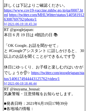
詳しくは下記よりご確認ください。
https://www.cov19-vaccine.mhlw.go.jp/qa/0007.ht
ml
https://twitter.com/MHLWitter/status/140581912
6308769792/photo/1
[t]
2021-06-19 18:45:34
RT @googlejapan:
本日 6 月 19 日は #朗読の日 📚
「OK Google, お話を聞かせて」
と #Googleアシスタント に話しかけると、 30
以上のお話を聞くことができるんです👌
休日にゆっくり、お子様と楽しむのはいかが
でしょうか👂✨
https://twitter.com/googlejapan/sta
tus/1406174944443125762/video/1
[t]
2021-06-19 18:46:44
RT @inuyama_bousai:
気象警報・注意情報をお知らせします。
■発表日時：2021年6月19日17時39分
■各地域の情報：