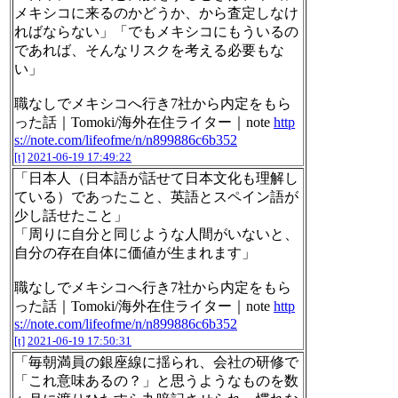
メキシコに来るのかどうか、から査定しなけ
ればならない」「でもメキシコにもういるの
であれば、そんなリスクを考える必要もな
い」
職なしでメキシコへ行き7社から内定をもら
った話｜Tomoki/海外在住ライター｜note
http
s://note.com/lifeofme/n/n899886c6b352
[t]
2021-06-19 17:49:22
「日本人（日本語が話せて日本文化も理解し
ている）であったこと、英語とスペイン語が
少し話せたこと」
「周りに自分と同じような人間がいないと、
自分の存在自体に価値が生まれます」
職なしでメキシコへ行き7社から内定をもら
った話｜Tomoki/海外在住ライター｜note
http
s://note.com/lifeofme/n/n899886c6b352
[t]
2021-06-19 17:50:31
「毎朝満員の銀座線に揺られ、会社の研修で
「これ意味あるの？」と思うようなものを数