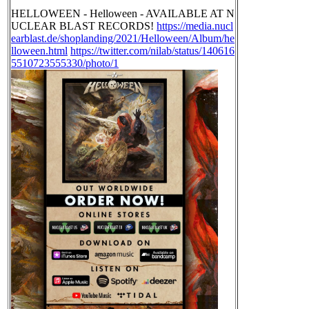
HELLOWEEN - Helloween - AVAILABLE AT N
UCLEAR BLAST RECORDS!
https://media.nucl
earblast.de/shoplanding/2021/Helloween/Album/he
lloween.html
https://twitter.com/nilab/status/140616
5510723555330/photo/1