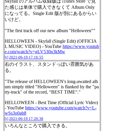
Skyfall のアルバム収録版は iTunes Store で見
た感じは単体で購入できなくて Album Only
になってる。Single Edit 版が別にあるからい
いけど。
"The first track off our new album "Helloween""
HELLOWEEN - Skyfall (Single Edit) (OFFICIA
L MUSIC VIDEO) - YouTube
https://www.youtub
e.com/watch?v=gLV530n3kMw
[t]
2021-06-19 17:16:55
右のイラスト、スタンドっぽい雰囲気があ
る。
"The release of HELLOWEEN's long-awaited alb
um simply titled "Helloween" is flanked by the "pa
rty-track" of the record, “BEST TIME“."
HELLOWEEN - Best Time (Official Lyric Video)
- YouTube
https://www.youtube.com/watch?v=L-
wSs3o0ab8
[t]
2021-06-19 17:20:38
いろんなところで購入できる。