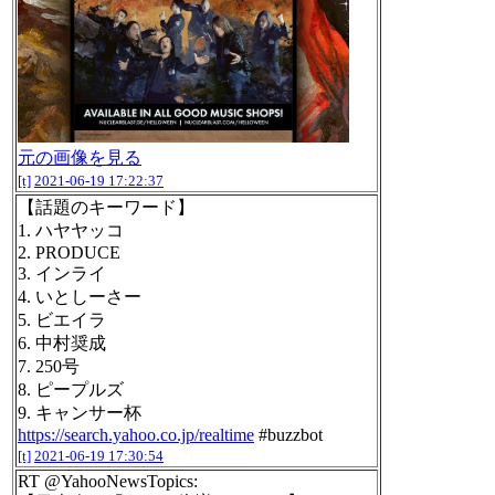
元の画像を見る
[t]
2021-06-19 17:22:37
【話題のキーワード】
1. ハヤヤッコ
2. PRODUCE
3. インライ
4. いとしーさー
5. ビエイラ
6. 中村奨成
7. 250号
8. ピープルズ
9. キャンサー杯
https://search.yahoo.co.jp/realtime
#buzzbot
[t]
2021-06-19 17:30:54
RT @YahooNewsTopics: