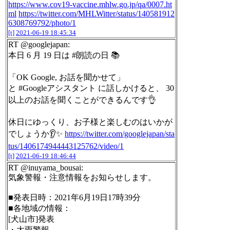
https://www.cov19-vaccine.mhlw.go.jp/qa/0007.ht
ml
https://twitter.com/MHLWitter/status/140581912
6308769792/photo/1
[t]
2021-06-19 18:45:34
RT @googlejapan:
本日 6 月 19 日は #朗読の日 📚
「OK Google, お話を聞かせて」
と #Googleアシスタント に話しかけると、 30
以上のお話を聞くことができるんです👌
休日にゆっくり、お子様と楽しむのはいかが
でしょうか👂✨
https://twitter.com/googlejapan/sta
tus/1406174944443125762/video/1
[t]
2021-06-19 18:46:44
RT @inuyama_bousai:
気象警報・注意情報をお知らせします。
■発表日時：2021年6月19日17時39分
■各地域の情報：
[犬山市]発表
・大雨警報