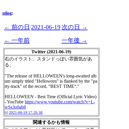
nilog
:
← 前の日
2021-06-19
次の日 →
← 一年前
一年後 →
Twitter (2021-06-19)
右のイラスト、スタンドっぽい雰囲気があ
る。
"The release of HELLOWEEN's long-awaited alb
um simply titled "Helloween" is flanked by the "pa
rty-track" of the record, “BEST TIME“."
HELLOWEEN - Best Time (Official Lyric Video)
- YouTube
https://www.youtube.com/watch?v=L-
wSs3o0ab8
[t]
2021-06-19 17:20:38
関連するかも情報