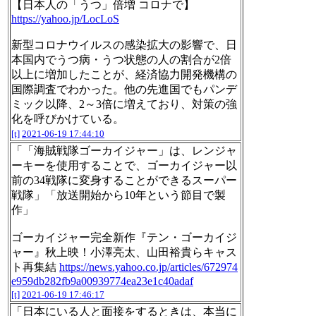
【日本人の「うつ」倍増 コロナで】
https://yahoo.jp/LocLoS
新型コロナウイルスの感染拡大の影響で、日
本国内でうつ病・うつ状態の人の割合が2倍
以上に増加したことが、経済協力開発機構の
国際調査でわかった。他の先進国でもパンデ
ミック以降、2～3倍に増えており、対策の強
化を呼びかけている。
[t]
2021-06-19 17:44:10
「「海賊戦隊ゴーカイジャー」は、レンジャ
ーキーを使用することで、ゴーカイジャー以
前の34戦隊に変身することができるスーパー
戦隊」「放送開始から10年という節目で製
作」
ゴーカイジャー完全新作『テン・ゴーカイジ
ャー』秋上映！小澤亮太、山田裕貴らキャス
ト再集結
https://news.yahoo.co.jp/articles/672974
e959db282fb9a00939774ea23e1c40adaf
[t]
2021-06-19 17:46:17
「日本にいる人と面接をするときは、本当に