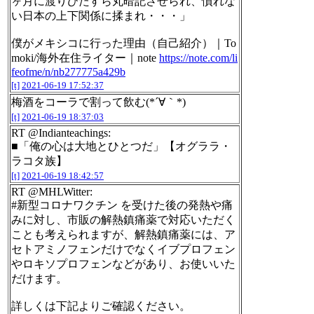
ヶ月に渡りひたすら丸暗記させられ、慣れな
い日本の上下関係に揉まれ・・・」
僕がメキシコに行った理由（自己紹介）｜To
moki/海外在住ライター｜note
https://note.com/li
feofme/n/nb277775a429b
[t]
2021-06-19 17:52:37
梅酒をコーラで割って飲む(*´∀｀*)
[t]
2021-06-19 18:37:03
RT @Indianteachings:
■「俺の心は大地とひとつだ」【オグララ・
ラコタ族】
[t]
2021-06-19 18:42:57
RT @MHLWitter:
#新型コロナワクチン を受けた後の発熱や痛
みに対し、市販の解熱鎮痛薬で対応いただく
ことも考えられますが、解熱鎮痛薬には、ア
セトアミノフェンだけでなくイブプロフェン
やロキソプロフェンなどがあり、お使いいた
だけます。
詳しくは下記よりご確認ください。