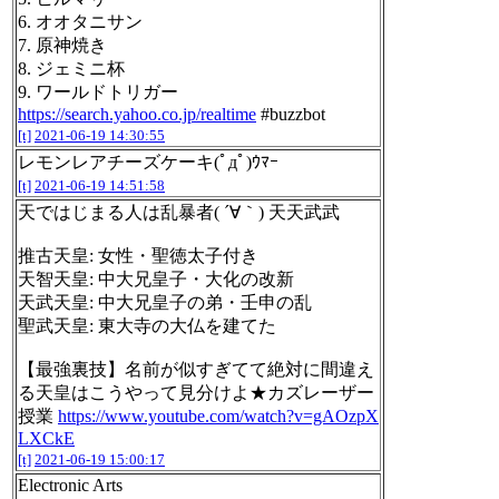
6. オオタニサン
7. 原神焼き
8. ジェミニ杯
9. ワールドトリガー
https://search.yahoo.co.jp/realtime
#buzzbot
[t]
2021-06-19 14:30:55
レモンレアチーズケーキ(ﾟдﾟ)ｳﾏｰ
[t]
2021-06-19 14:51:58
天ではじまる人は乱暴者( ´∀｀) 天天武武
推古天皇: 女性・聖徳太子付き
天智天皇: 中大兄皇子・大化の改新
天武天皇: 中大兄皇子の弟・壬申の乱
聖武天皇: 東大寺の大仏を建てた
【最強裏技】名前が似すぎてて絶対に間違え
る天皇はこうやって見分けよ★カズレーザー
授業
https://www.youtube.com/watch?v=gAOzpX
LXCkE
[t]
2021-06-19 15:00:17
Electronic Arts