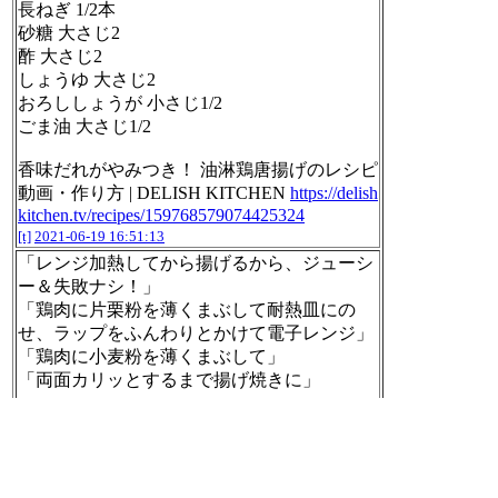
長ねぎ 1/2本
砂糖 大さじ2
酢 大さじ2
しょうゆ 大さじ2
おろししょうが 小さじ1/2
ごま油 大さじ1/2
香味だれがやみつき！ 油淋鶏唐揚げのレシピ
動画・作り方 | DELISH KITCHEN
https://delish
kitchen.tv/recipes/159768579074425324
[t]
2021-06-19 16:51:13
「レンジ加熱してから揚げるから、ジューシ
ー＆失敗ナシ！」
「鶏肉に片栗粉を薄くまぶして耐熱皿にの
せ、ラップをふんわりとかけて電子レンジ」
「鶏肉に小麦粉を薄くまぶして」
「両面カリッとするまで揚げ焼きに」
パリパリ！油淋鶏 | サッポロビール
https://ww
w.sapporobeer.jp/feature/recipe/0000001469/
[t]
2021-06-19 16:55:32
ハロウィンの新しいアルバムが出てた。iTune