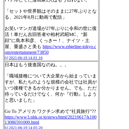
「セットや世界観はそのままに27年ぶりとな
る、2021年8月に動画で配信」
お笑いマンガ道場が27年ぶりに令和の世に復
活！車だん吉回答者や柏村武昭MC、“新
顔”に島本和彦、くっきー！、ナイツ・土
屋、重盛さと美も
https://www.edgeline-tokyo.c
om/entertainment/73850
[t]
2021-06-19 14:01:16
日本はもう後進国なのね。。。
「職域接種について大企業から始まっていま
すが、私たちのような規模の会社では社員が
いつ接種できるか分かりません。でも、ただ
待っているだけでなく、何か『行動』しよう
と思いました」
Go To アメリカ ワクチン求めて“社員旅行”??
https://www3.nhk.or.jp/news/html/20210617/k100
13086591000.html
[t]
2021-06-19 14:05:20