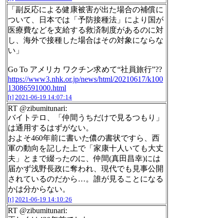
「副反応による健康被害が出た場合の補償に
ついて、日本では「予防接種法」により国が
医療費などを支給する救済制度があるのに対
し、海外で接種した場合はその対象にならな
い」
Go To アメリカ ワクチン求めて“社員旅行”??
https://www3.nhk.or.jp/news/html/20210617/k100
13086591000.html
[t]
2021-06-19 14:07:14
RT @zibumitunari:
バイトテロ、「仲間うちだけで見るつもり」
は通用するはずがない。
およそ460年前に書いた儂の書状ですら、西
軍の動向を記した上で「家康十人いても大丈
夫」とまで綴ったのに、仲間(真田昌幸)には
届かず浅野長政に奪われ、現代でも見事公開
されているのだから…。誰が見ることになる
かは分からない。
[t]
2021-06-19 14:10:26
RT @zibumitunari: