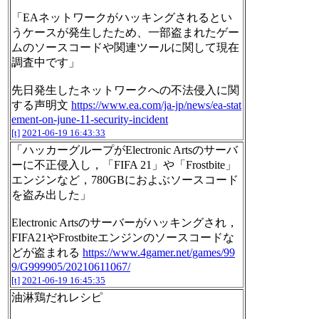
「EAネットワークがハッキングされるとい
うケースが発生したため、一部盗まれたゲー
ムのソースコードや関連ツールに関して現在
調査中です」
先日発生したネットワークへの不法侵入に関
する声明文
https://www.ea.com/ja-jp/news/ea-stat
ement-on-june-11-security-incident
[t]
2021-06-19 16:43:33
「ハッカーグループがElectronic Artsのサーバ
ーに不正侵入し，「FIFA 21」や「Frostbite」
エンジンなど，780GBにおよぶソースコード
を盗み出した」
Electronic Artsのサーバーがハッキングされ，
FIFA21やFrostbiteエンジンのソースコードな
どが盗まれる
https://www.4gamer.net/games/99
9/G999905/20210611067/
[t]
2021-06-19 16:45:35
油淋鶏だれレシピ