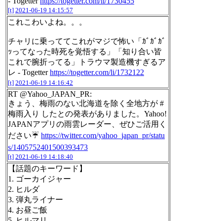
- Togetter
https://togetter.com/li/1730455
[t]
2021-06-19 14:15:57
これこわいよね。。。
チャリに乗っててこれがマジで怖い「ｶﾞｶﾞｶﾞ
ｯってなった時死を覚悟する」「知り合い皆
これで腕折ってる」トラウマ製造機すぎるア
レ - Togetter
https://togetter.com/li/1732122
[t]
2021-06-19 14:16:42
RT @Yahoo_JAPAN_PR:
きょう、梅雨のない北海道を除く全地方が #
梅雨入り したとの発表がありました。Yahoo!
JAPANアプリの雨雲レーダー、ぜひご活用く
ださい☔️
https://twitter.com/yahoo_japan_pr/statu
s/1405752401500393473
[t]
2021-06-19 14:18:40
【話題のキーワード】
1. ゴーカイジャー
2. ヒルダ
3. 弾丸ライナー
4. お昼ご飯
5. ヒルマリ