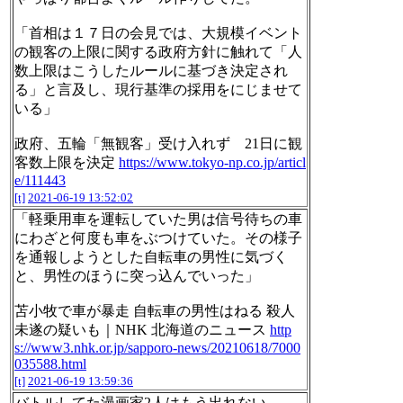
「首相は１７日の会見では、大規模イベント
の観客の上限に関する政府方針に触れて「人
数上限はこうしたルールに基づき決定され
る」と言及し、現行基準の採用をにじませて
いる」
政府、五輪「無観客」受け入れず 21日に観
客数上限を決定
https://www.tokyo-np.co.jp/articl
e/111443
[t]
2021-06-19 13:52:02
「軽乗用車を運転していた男は信号待ちの車
にわざと何度も車をぶつけていた。その様子
を通報しようとした自転車の男性に気づく
と、男性のほうに突っ込んでいった」
苫小牧で車が暴走 自転車の男性はねる 殺人
未遂の疑いも｜NHK 北海道のニュース
http
s://www3.nhk.or.jp/sapporo-news/20210618/7000
035588.html
[t]
2021-06-19 13:59:36
バトルしてた漫画家2人はもう出れない。