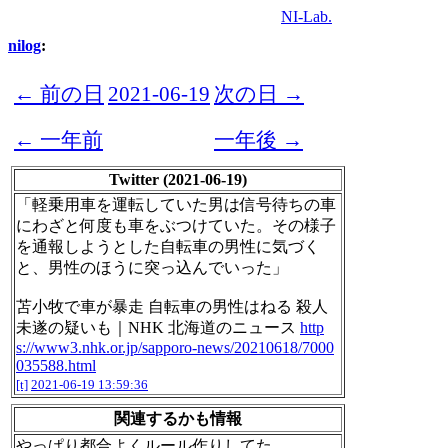
NI-Lab.
nilog
:
← 前の日
2021-06-19
次の日 →
← 一年前
一年後 →
Twitter (2021-06-19)
「軽乗用車を運転していた男は信号待ちの車
にわざと何度も車をぶつけていた。その様子
を通報しようとした自転車の男性に気づく
と、男性のほうに突っ込んでいった」
苫小牧で車が暴走 自転車の男性はねる 殺人
未遂の疑いも｜NHK 北海道のニュース
http
s://www3.nhk.or.jp/sapporo-news/20210618/7000
035588.html
[t]
2021-06-19 13:59:36
関連するかも情報
やっぱり都合よくルール作りしてた。