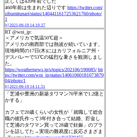
正しくは420年前でした
460年前は生まれた辺りです
https://twitter.com/
zibumitunari/status/1404411617253621760/photo/
1
[t]
2021-06-19 14:10:37
RT @wni_jp:
＜アメリカで気温50℃超＞
アメリカの南西部では熱波が続いています。
現地時間の17日(木)にはカリフォルニア州・
デスバレーで53℃の猛烈な暑さを観測しまし
た。
https://weathernews.jp/s/topics/202106/190085/
htt
ps://twitter.com/wni_jp/status/14061060181073879
04/photo/1
[t]
2021-06-19 14:11:51
「芝浦や豊洲の新築タワマン70平米で1.2億と
かする」
カフェで20歳くらいの女性が「就職して総合
職の彼氏作って3年付き合って結婚、貯金し
て芝浦のタワマン買って28歳で妊娠」のプラ
ンを話してた→実現の難易度に反応さまざま