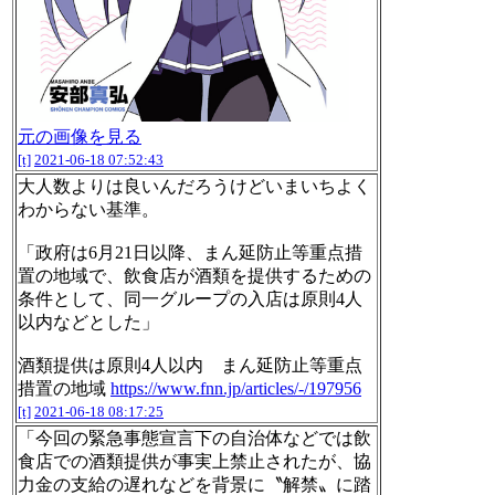
元の画像を見る
[t]
2021-06-18 07:52:43
大人数よりは良いんだろうけどいまいちよく
わからない基準。
「政府は6月21日以降、まん延防止等重点措
置の地域で、飲食店が酒類を提供するための
条件として、同一グループの入店は原則4人
以内などとした」
酒類提供は原則4人以内 まん延防止等重点
措置の地域
https://www.fnn.jp/articles/-/197956
[t]
2021-06-18 08:17:25
「今回の緊急事態宣言下の自治体などでは飲
食店での酒類提供が事実上禁止されたが、協
力金の支給の遅れなどを背景に〝解禁〟に踏