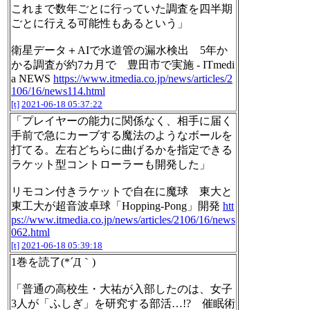
これまで数年ごとに行っていた調査を四半期
ごとに行える可能性もあるという」
衛星データ＋AIで水道管の漏水検出 5年か
かる調査が約7カ月で 豊田市で実施 - ITmedi
a NEWS
https://www.itmedia.co.jp/news/articles/2
106/16/news114.html
[t]
2021-06-18 05:37:22
「プレイヤーの能力に関係なく、相手に届く
手前で急にカーブする魔法のようなボールを
打てる。左右どちらに曲げるかを指定できる
ラケット型コントローラーも開発した」
リモコン付きラケットで自在に魔球 東大と
東工大が超音波卓球「Hopping-Pong」開発
htt
ps://www.itmedia.co.jp/news/articles/2106/16/news
062.html
[t]
2021-06-18 05:39:18
1巻を読了(*´Д｀)
「普通の高校生・大祐が入部したのは、女子
3人が「ふしぎ」を研究する部活…!? 催眠術