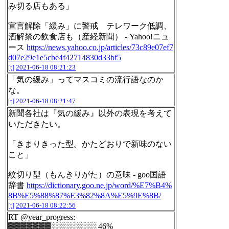
み切る店もある」
宣言解除「緩み」に警戒 テレワーク低調、
酒解禁の飲食店も（産経新聞） - Yahoo!ニュ
ース
https://news.yahoo.co.jp/articles/73c89e07ef7
d07e29e1e5cbe4f42714830d33bf5
[t]
2021-06-18 08:21:23
「気の緩み」ってマスコミの流行語なのか
な。
[t]
2021-06-18 08:21:47
新聞各社は『気の緩み』以外の表現を考えて
いただきたい。
「きまりきった型。かたどおりで新味のない
こと」
紋切り型（もんきりがた）の意味 - goo国語
辞書
https://dictionary.goo.ne.jp/word/%E7%B4%
8B%E5%88%87%E3%82%8A%E5%9E%8B/
[t]
2021-06-18 08:22:56
RT @year_progress:
▓▓▓▓▓▓▓░░░░░░░░ 46%