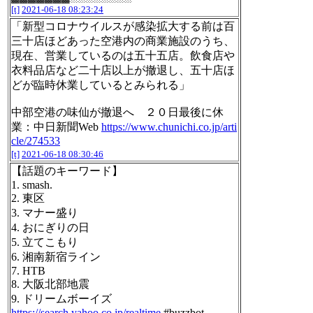
[t]
2021-06-18 08:23:24
「新型コロナウイルスが感染拡大する前は百
三十店ほどあった空港内の商業施設のうち、
現在、営業しているのは五十五店。飲食店や
衣料品店など二十店以上が撤退し、五十店ほ
どが臨時休業しているとみられる」
中部空港の味仙が撤退へ ２０日最後に休
業：中日新聞Web
https://www.chunichi.co.jp/arti
cle/274533
[t]
2021-06-18 08:30:46
【話題のキーワード】
1. smash.
2. 東区
3. マナー盛り
4. おにぎりの日
5. 立てこもり
6. 湘南新宿ライン
7. HTB
8. 大阪北部地震
9. ドリームボーイズ
https://search.yahoo.co.jp/realtime
#buzzbot