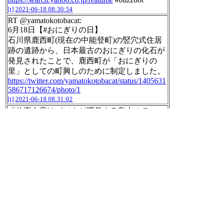
[t]
2021-06-18 08:30:54
RT @yamatokotobacat:
6月18日【#おにぎりの日】
石川県鹿西町(現在の中能登町)の竪穴式住居
跡の遺跡から、日本最古のおにぎりの化石が
発見されたことで、鹿西町が「おにぎりの
里」としての町興しのために制定しました。
https://twitter.com/yamatokotobacat/status/1405631
586717126674/photo/1
[t]
2021-06-18 08:31:02
「仕事内容はパソナが運営する島内のテーマ
パークや複合リゾート施設の運営や接客・販
売、農業、営業部門や人事といった管理部門
など。正社員の年収は350万～600万円」
パソナ、ひとり親100人を採用へ 淡路島へ
の移住促す：朝日新聞デジタル
https://www.as
ahi.com/articles/ASP6J6RQ5P6JPLFA008.html
[t]
2021-06-18 08:32:54
「子育てに時間を取りたい人らは希望に応じ
て短時間の契約社員として採用する。住まい