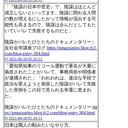
「『陰謀の日本中世史』で、陰謀はほとんど
成立しないといってます。陰謀に関わる人間
の数が増えるにしたがって情報が流出する可
能性も高まるので、陰謀は企んだとしてもた
いていバレて失敗するものだと」
陰謀がバレたひとたちのドキュメンタリー |
反社会学講座ブログ
https://pmazzarino.blog.fc2.
com/blog-entry-384.html
[t]
2021-06-18 05:33:12
「愛知県知事のリコール運動で署名が大量に
偽造されたことがバレて、事務局長や関係者
が逮捕された」「われわれは、違法な手段で
政治を変えようと画策した陰謀がバレて失敗
した実例をこの目で見られる幸運に恵まれ
た」
陰謀がバレたひとたちのドキュメンタリー
htt
ps://pmazzarino.blog.fc2.com/blog-entry-384.html
[t]
2021-06-18 05:34:11
旧来は職人の勘みたいなやり方。