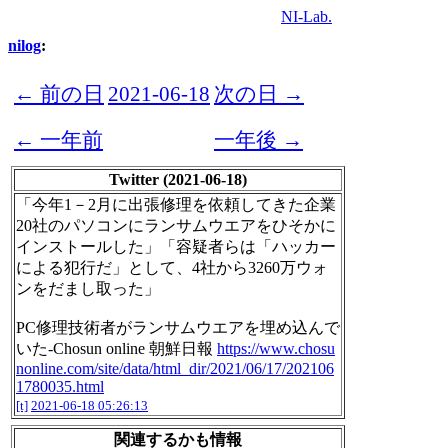
NI-Lab.
nilog
:
← 前の日
2021-06-18
次の日 →
← 一年前
一年後 →
Twitter (2021-06-18)
「今年1－2月に出張修理を依頼してきた企業
20社のパソコンにランサムウエアをひそかに
インストールした」「容疑者らは「ハッカー
による犯行だ」として、4社から3260万ウォ
ンをだまし取った」
PC修理技術者がランサムウエアを埋め込んで
いた-Chosun online 朝鮮日報
https://www.chosu
nonline.com/site/data/html_dir/2021/06/17/202106
1780035.html
[t]
2021-06-18 05:26:13
関連するかも情報