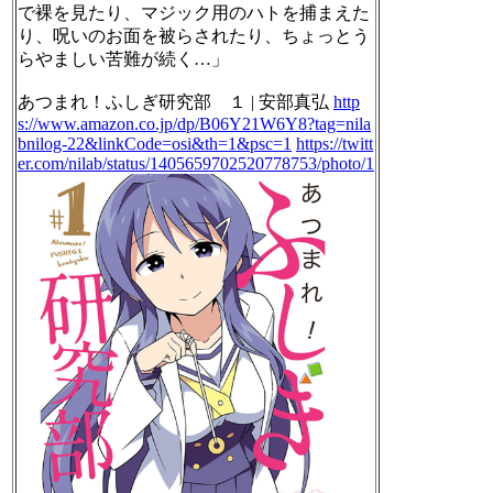
で裸を見たり、マジック用のハトを捕まえた
り、呪いのお面を被らされたり、ちょっとう
らやましい苦難が続く…」
あつまれ！ふしぎ研究部 １ | 安部真弘
http
s://www.amazon.co.jp/dp/B06Y21W6Y8?tag=nila
bnilog-22&linkCode=osi&th=1&psc=1
https://twitt
er.com/nilab/status/1405659702520778753/photo/1