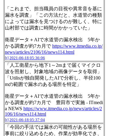
「これまで、担当職員の目視や異常音を基に
漏水を調査」「この方法だと、水道管の種類
によっては漏水を見つけるのが難しく、特に
山村部では調査に時間がかかっていた」
衛星データ＋AIで水道管の漏水検出 5年か
かる調査が約7カ月で
https://www.itmedia.co.jp/
news/articles/2106/16/news114.html
[t]
2021-06-18 05:36:06
「人工衛星から地下1～2mまで届くマイクロ
波を照射し、対象地域の画像データを取得」
「Utilisが独自開発したAIで分析し、半径100
mの範囲で漏水のある場所を特定」
衛星データ＋AIで水道管の漏水検出 5年か
かる調査が約7カ月で 豊田市で実施 - ITmedi
a NEWS
https://www.itmedia.co.jp/news/articles/2
106/16/news114.html
[t]
2021-06-18 05:37:04
「今回の手法では漏水の可能性がある場所を
事前に絞り込めるため、作業が効率化でき、