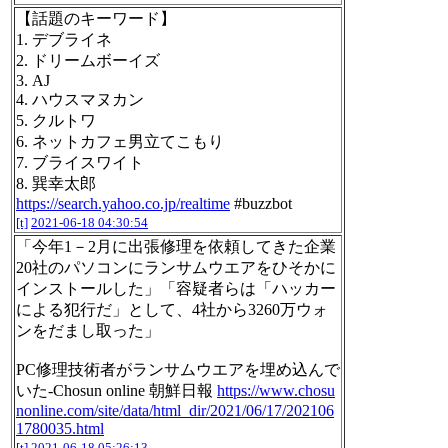
【話題のキーワード】
1. デブライネ
2. ドリームボーイズ
3. AJ
4. ハウスマヌカン
5. クルトワ
6. ネットカフェ男立てこもり
7. ブライスワイト
8. 巽幸太郎
https://search.yahoo.co.jp/realtime
#buzzbot
[t]
2021-06-18 04:30:54
「今年1－2月に出張修理を依頼してきた企業
20社のパソコンにランサムウエアをひそかに
インストールした」「容疑者らは「ハッカー
による犯行だ」として、4社から3260万ウォ
ンをだまし取った」
PC修理技術者がランサムウエアを埋め込んで
いた-Chosun online 朝鮮日報
https://www.chosu
nonline.com/site/data/html_dir/2021/06/17/202106
1780035.html
[t]
2021-06-18 05:26:13