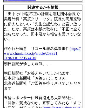
関連するかも情報
「田中は(中略)不正の計画を活動団体会長で
美容外科「高須クリニック」院長の高須克弥
に伝えたといい「先生公認だわ」と言い放っ
た。だが、高須は本紙の取材に「不正は全く
知らなかった。田中君から報告も受けていな
い」」
作られた民意 リコール署名偽造事件
https://
www.chunichi.co.jp/article/258321
[t]
2021-05-22 15:44:38
朝日新聞が珍しく弱気。。。
朝日新聞社「お答えをいたしかねます」
日本経済新聞社「お答えはしません」
北海道新聞社「ご回答を控えさせていただき
ます」
五輪スポンサーに雁首揃える大新聞6社に
「開催に賛成なのか」直撃してみたら「すご
い回答」が返ってきた
https://news.yahoo.co.jp/