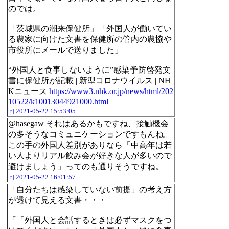
のでは。
「茨城県の潮来保健所」「外国人が働いてい
る農家に向けた文書を保健所の管内の農協や
市役所にメールで送りました」
“外国人と食事しないように”感染予防啓発文
書に保健所が記載 | 新型コロナウイルス | NH
Kニュース
https://www3.nhk.or.jp/news/html/202
10522/k10013044921000.html
[t]
2021-05-22 15:53:05
@hasegaw それはあるかもですね、接触機会
の多そうなコミュニケーションですもんね。
この手の外国人差別がありなら「中高年は若
い人よりリアル飲み会が好きな人が多いので
避けましょう」ってのも通りそうですね。
[t]
2021-05-22 16:01:57
「自分たちは感染していない前提」の考え方
が透けて見える文書・・・
「「外国人と会話するときは必ずマスクをつ