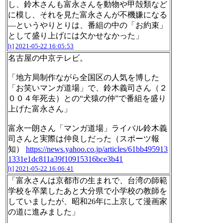
し、鈴木さんも富永さんを動物や甲殻類など
に模し、それを見た富永さんが不機嫌になる
―というやりとりは、番組の中の「お約束」
として盛り上げには欠かせなかった」
[t]
2021-05-22 16:05:53
名古屋の中京テレビ。
「地方局制作ながら全国区の人気を博した
「お笑いマンガ道場」で、鈴木義司さん（２
００４年死去）との“犬猿の仲”で番組を盛り
上げた富永さん」
富永一朗さん「マンガ道場」ライバル鈴木義
司さんと実際は仲良しだった（スポーツ報
知）
https://news.yahoo.co.jp/articles/61bb495913
1331e1dc811a39f10915316bce3b41
[t]
2021-05-22 16:06:41
「富永さんは京都市の生まれで、台湾の師範
学校を卒業したあと大分県で小学校の教師を
していましたが、昭和26年に上京して漫画家
の道に進みました」