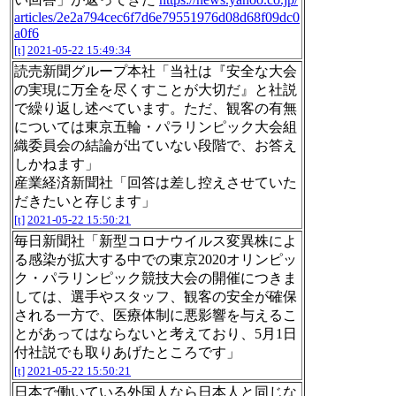
articles/2e2a794cec6f7d6e79551976d08d68f09dc0
a0f6
[t]
2021-05-22 15:49:34
読売新聞グループ本社「当社は『安全な大会
の実現に万全を尽くすことが大切だ』と社説
で繰り返し述べています。ただ、観客の有無
については東京五輪・パラリンピック大会組
織委員会の結論が出ていない段階で、お答え
しかねます」
産業経済新聞社「回答は差し控えさせていた
だきたいと存じます」
[t]
2021-05-22 15:50:21
毎日新聞社「新型コロナウイルス変異株によ
る感染が拡大する中での東京2020オリンピッ
ク・パラリンピック競技大会の開催につきま
しては、選手やスタッフ、観客の安全が確保
される一方で、医療体制に悪影響を与えるこ
とがあってはならないと考えており、5月1日
付社説でも取りあげたところです」
[t]
2021-05-22 15:50:21
日本で働いている外国人なら日本人と同じな