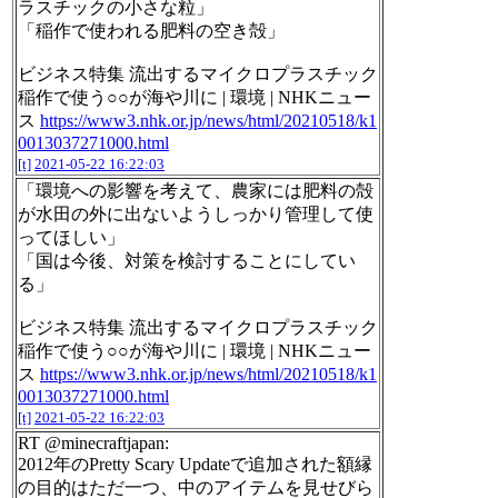
ラスチックの小さな粒」
「稲作で使われる肥料の空き殻」
ビジネス特集 流出するマイクロプラスチック
稲作で使う○○が海や川に | 環境 | NHKニュー
ス
https://www3.nhk.or.jp/news/html/20210518/k1
0013037271000.html
[t]
2021-05-22 16:22:03
「環境への影響を考えて、農家には肥料の殻
が水田の外に出ないようしっかり管理して使
ってほしい」
「国は今後、対策を検討することにしてい
る」
ビジネス特集 流出するマイクロプラスチック
稲作で使う○○が海や川に | 環境 | NHKニュー
ス
https://www3.nhk.or.jp/news/html/20210518/k1
0013037271000.html
[t]
2021-05-22 16:22:03
RT @minecraftjapan:
2012年のPretty Scary Updateで追加された額縁
の目的はただ一つ、中のアイテムを見せびら