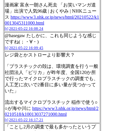
漫画家 富永一朗さん死去 「お笑いマンガ道
場」出演で人気96歳 | おくやみ | NHKニュー
ス
https://www3.nhk.or.jp/news/html/20210522/k1
0013045311000.html
[t]
2021-05-22 16:08:24
@hasegaw たしかに、これも同じような感じ
ですね(；・∀・)
[t]
2021-05-22 16:09:45
レジ袋とかストローより影響大？
「プラスチックの殻は、環境調査を行う一般
社団法人「ピリカ」が昨年度、全国120か所
で行ったマイクロプラスチックの調査でも、
人工芝に次いで2番目に多い量が見つかって
いた」
流出するマイクロプラスチック 稲作で使う○
○が海や川に
https://www3.nhk.or.jp/news/html/2
0210518/k10013037271000.html
[t]
2021-05-22 16:17:21
「ことし2月の調査で最も多かったというプ