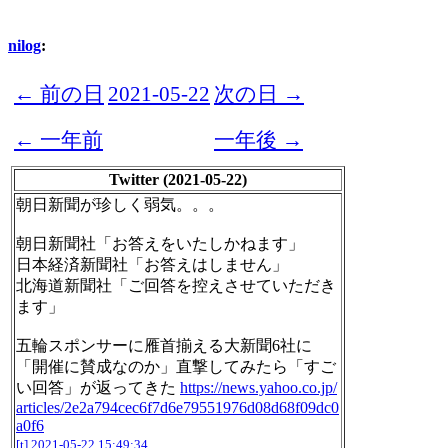
nilog
:
← 前の日
2021-05-22
次の日 →
← 一年前
一年後 →
Twitter (2021-05-22)
朝日新聞が珍しく弱気。。。
朝日新聞社「お答えをいたしかねます」
日本経済新聞社「お答えはしません」
北海道新聞社「ご回答を控えさせていただき
ます」
五輪スポンサーに雁首揃える大新聞6社に
「開催に賛成なのか」直撃してみたら「すご
い回答」が返ってきた
https://news.yahoo.co.jp/
articles/2e2a794cec6f7d6e79551976d08d68f09dc0
a0f6
[t]
2021-05-22 15:49:34