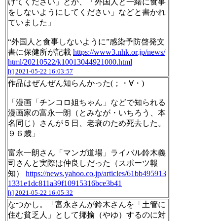
けてください」とか、「外国人と一緒に食事
をしないようにしてください」などと書かれ
ていました」
“外国人と食事しないように”感染予防啓発文
書に保健所が記載
https://www3.nhk.or.jp/news/
html/20210522/k10013044921000.html
[t]
2021-05-22 16:03:57
作品はぜんぜん知らんかった(；・∀・)
「漫画「チンコロ姐ちゃん」などで知られる
漫画家の富永一朗（とみなが・いちろう、本
名同じ）さんが５日、老衰のため死去した。
９６歳」
富永一朗さん「マンガ道場」ライバル鈴木義
司さんと実際は仲良しだった（スポーツ報
知）
https://news.yahoo.co.jp/articles/61bb495913
1331e1dc811a39f10915316bce3b41
[t]
2021-05-22 16:05:32
なつかし。「富永さんが鈴木さんを「土管に
住む貧乏人」として揶揄（やゆ）するのに対