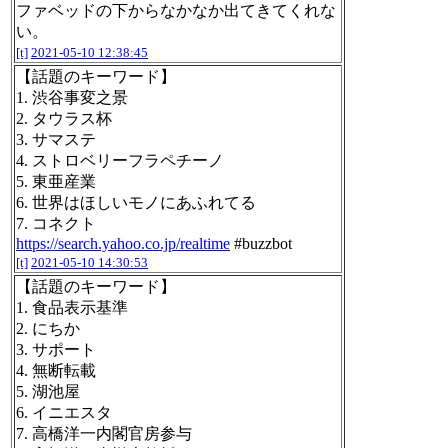
ファベッドの下からなかなか出てきてくれな
い。
[t]
2021-05-10 12:38:45
【話題のキーワード】
1. 渋谷事変之景
2. タウラス杯
3. サマステ
4. ストロベリーフラペチーノ
5. 東亜産業
6. 世界はほしいモノにあふれてる
7. コネクト
https://search.yahoo.co.jp/realtime
#buzzbot
[t]
2021-05-10 14:30:53
【話題のキーワード】
1. 食品表示基準
2. にちか
3. サポート
4. 無断転載
5. 湖池屋
6. イニエスタ
7. 高橋洋一内閣官房参与