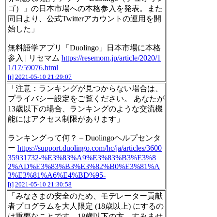
ゴ）」の日本市場への本格参入を発表。また
同日より、公式Twitterアカウントの運用を開
始した」
無料語学アプリ「Duolingo」日本市場に本格
参入 | リセマム
https://resemom.jp/article/2020/1
1/17/59076.html
[t]
2021-05-10 21:29:07
「注意：ランキングが見つからない場合は、
プライバシー設定をご覧ください。 あなたが
13歳以下の場合、ランキングのような交流機
能にはアクセス制限があります」
ランキングって何？ – Duolingoヘルプセンタ
ー
https://support.duolingo.com/hc/ja/articles/3600
35931732-%E3%83%A9%E3%83%B3%E3%8
2%AD%E3%83%B3%E3%82%B0%E3%81%A
3%E3%81%A6%E4%BD%95-
[t]
2021-05-10 21:30:58
「みなさまの安全のため、モデレーター貢献
者プログラムを大人限定 (18歳以上) にするの
は重要なことです。18歳以下の方、すみませ