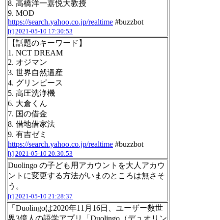
8. 高橋洋一嘉悦大教授
9. MOD
https://search.yahoo.co.jp/realtime
#buzzbot
[t]
2021-05-10 17:30:53
【話題のキーワード】
1. NCT DREAM
2. オジマン
3. 世界自然遺産
4. グリンピース
5. 高圧洗浄機
6. 大倉くん
7. 国の借金
8. 借地借家法
9. 有吉ゼミ
https://search.yahoo.co.jp/realtime
#buzzbot
[t]
2021-05-10 20:30:53
Duolingo の子ども用アカウントを大人アカウ
ントに変更する方法がいまのところは無さそ
う。
[t]
2021-05-10 21:28:37
「Duolingoは2020年11月16日、ユーザー数世
界3億人の語学アプリ「Duolingo（デュオリン