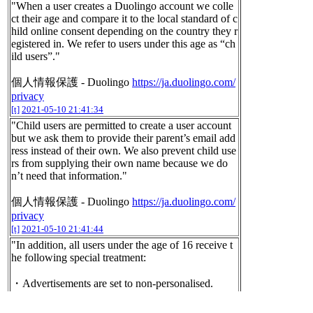
"When a user creates a Duolingo account we colle
ct their age and compare it to the local standard of c
hild online consent depending on the country they r
egistered in. We refer to users under this age as “ch
ild users”."
個人情報保護 - Duolingo
https://ja.duolingo.com/
privacy
[t]
2021-05-10 21:41:34
"Child users are permitted to create a user account
but we ask them to provide their parent’s email add
ress instead of their own. We also prevent child use
rs from supplying their own name because we do
n’t need that information."
個人情報保護 - Duolingo
https://ja.duolingo.com/
privacy
[t]
2021-05-10 21:41:44
"In addition, all users under the age of 16 receive t
he following special treatment:
・Advertisements are set to non-personalised.
・Third party behavioral tracking is disabled.
・Third party analytics is disabled."