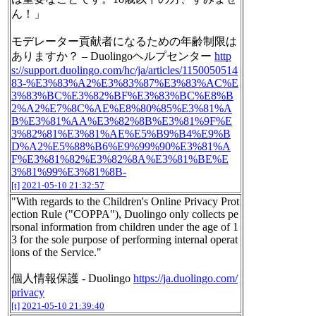
ん！」
モデレーター貢献者になるための年齢制限は
ありますか？ – Duolingoヘルプセンター
http
s://support.duolingo.com/hc/ja/articles/1150050514
83-%E3%83%A2%E3%83%87%E3%83%AC%E
3%83%BC%E3%82%BF%E3%83%BC%E8%B
2%A2%E7%8C%AE%E8%80%85%E3%81%A
B%E3%81%AA%E3%82%8B%E3%81%9F%E
3%82%81%E3%81%AE%E5%B9%B4%E9%B
D%A2%E5%88%B6%E9%99%90%E3%81%A
F%E3%81%82%E3%82%8A%E3%81%BE%E
3%81%99%E3%81%8B-
[t]
2021-05-10 21:32:57
"With regards to the Children's Online Privacy Prot
ection Rule ("COPPA"), Duolingo only collects pe
rsonal information from children under the age of 1
3 for the sole purpose of performing internal operat
ions of the Service."
個人情報保護 - Duolingo
https://ja.duolingo.com/
privacy
[t]
2021-05-10 21:39:40