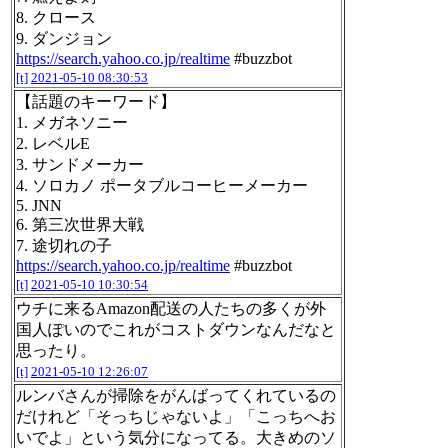
8. クロース
9. ダンジョン
https://search.yahoo.co.jp/realtime
#buzzbot
[t]
2021-05-10 08:30:53
【話題のキーワード】
1. メガネソニー
2. レベルE
3. サンドメーカー
4. ソロカノ ポータブルコーヒーメーカー
5. JNN
6. 第三次世界大戦
7. 途切れの子
https://search.yahoo.co.jp/realtime
#buzzbot
[t]
2021-05-10 10:30:54
ウチに来るAmazon配送の人たちの多くが外
国人ぽいのでこれがコストダウンなんだなと
思ったり。
[t]
2021-05-10 12:26:07
ルンバさんが掃除をがんばってくれているの
だけれど「そっちじゃないよ」「こっちへお
いでよ」という気分になってる。大きめのソ