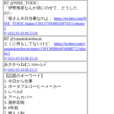
RT @NISE_TOEIC:
「伊勢海老なんか頭にのせて、どうした
の?」
「母さん今日当番なのよ」
https://twitter.com/N
ISE_TOEIC/status/1391375930635874311/photo/
1
[t]
2021-05-10 08:25:04
RT @yamatokotobacat:
とくに何もしてないけど、
https://twitter.com/y
amatokotobacat/status/1391369864934088712/pho
to/1
[t]
2021-05-10 08:25:16
あさからねむい(σω-)｡оﾟ
[t]
2021-05-10 08:25:27
【話題のキーワード】
1. 今日から仕事
2. ポータブルコーヒーメーカー
3. レベルE
4. アームカバー
5. 酒井宏樹
6. 6年前
7. 燃えよ剣