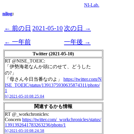
NI-Lab.
nilog
:
← 前の日
2021-05-10
次の日 →
← 一年前
一年後 →
Twitter (2021-05-10)
RT @NISE_TOEIC:
「伊勢海老なんか頭にのせて、どうした
の?」
「母さん今日当番なのよ」
https://twitter.com/N
ISE_TOEIC/status/1391375930635874311/photo/
1
[t]
2021-05-10 08:25:04
関連するかも情報
RT @_workchronicles:
Concern
https://twitter.com/_workchronicles/status/
1391392641783263236/photo/1
[t]
2021-05-10 08:24:58