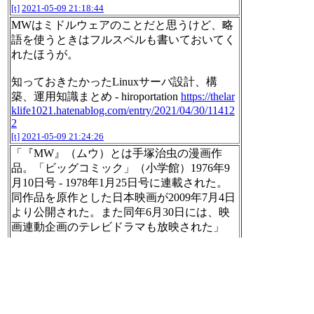
[t]
2021-05-09 21:18:44
MWはミドルウェアのことだと思うけど、略
語を使うときはフルスペルも書いておいてく
れたほうが。
知っておきたかったLinuxサーバ設計、構
築、運用知識まとめ - hiroportation
https://thelar
klife1021.hatenablog.com/entry/2021/04/30/11412
2
[t]
2021-05-09 21:24:26
「『MW』（ムウ）とは手塚治虫の漫画作
品。「ビッグコミック」（小学館）1976年9
月10日号 - 1978年1月25日号に連載された。
同作品を原作とした日本映画が2009年7月4日
より公開された。また同年6月30日には、映
画連動企画のテレビドラマも放映された」
MW (漫画) - Wikipedia
https://ja.wikipedia.org/wi
ki/MW_(%E6%BC%AB%E7%94%BB)
[t]
2021-05-09 21:27:26
「手塚治虫のチェックが済む前に、担当が
「もう時間がない、絶対落とせない」と原稿