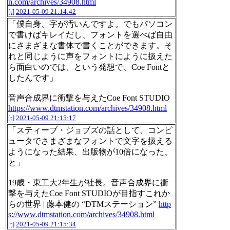
n.com/archives/34908.html
[t]
2021-05-09 21:14:42
「僕自身、字が汚いんですよ。でもパソコン
で書けばキレイだし、フォントを選べば自由
にさまざまな書体で書くことができます。そ
れと同じように声をフォントにように扱えた
ら面白いのでは、という発想で、Coe Fontと
したんです」
音声合成界に衝撃を与えたCoe Font STUDIO
https://www.dtmstation.com/archives/34908.html
[t]
2021-05-09 21:15:17
「スティーブ・ジョブズの話として、コンピ
ュータでさまざまなフォントで文字を扱える
ようになった結果、出版物が10倍になった、
と」
19歳・東工大2年生が社長。音声合成界に衝
撃を与えたCoe Font STUDIOが目指すこれか
らの世界 | 藤本健の “DTMステーション”
http
s://www.dtmstation.com/archives/34908.html
[t]
2021-05-09 21:15:34