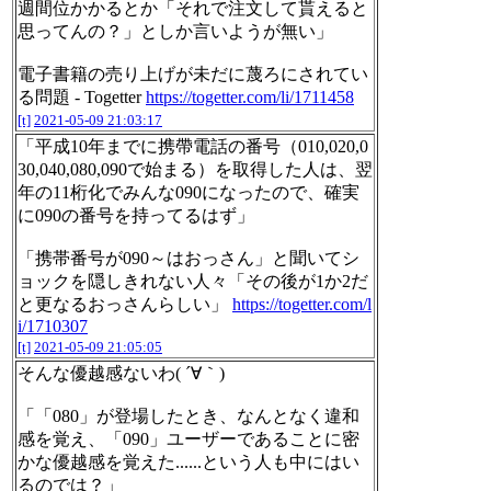
週間位かかるとか「それで注文して貰えると
思ってんの？」としか言いようが無い」
電子書籍の売り上げが未だに蔑ろにされてい
る問題 - Togetter
https://togetter.com/li/1711458
[t]
2021-05-09 21:03:17
「平成10年までに携帶電話の番号（010,020,0
30,040,080,090で始まる）を取得した人は、翌
年の11桁化でみんな090になったので、確実
に090の番号を持ってるはず」
「携帯番号が090～はおっさん」と聞いてシ
ョックを隠しきれない人々「その後が1か2だ
と更なるおっさんらしい」
https://togetter.com/l
i/1710307
[t]
2021-05-09 21:05:05
そんな優越感ないわ( ´∀｀)
「「080」が登場したとき、なんとなく違和
感を覚え、「090」ユーザーであることに密
かな優越感を覚えた......という人も中にはい
るのでは？」