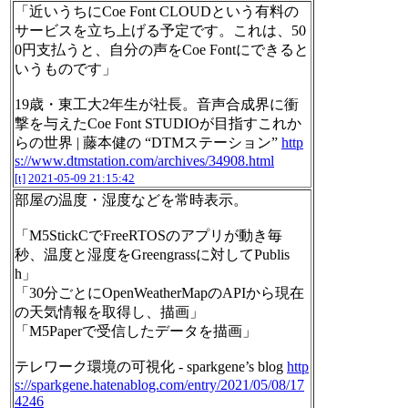
「近いうちにCoe Font CLOUDという有料の
サービスを立ち上げる予定です。これは、50
0円支払うと、自分の声をCoe Fontにできると
いうものです」
19歳・東工大2年生が社長。音声合成界に衝
撃を与えたCoe Font STUDIOが目指すこれか
らの世界 | 藤本健の “DTMステーション”
http
s://www.dtmstation.com/archives/34908.html
[t]
2021-05-09 21:15:42
部屋の温度・湿度などを常時表示。
「M5StickCでFreeRTOSのアプリが動き毎
秒、温度と湿度をGreengrassに対してPublis
h」
「30分ごとにOpenWeatherMapのAPIから現在
の天気情報を取得し、描画」
「M5Paperで受信したデータを描画」
テレワーク環境の可視化 - sparkgene’s blog
http
s://sparkgene.hatenablog.com/entry/2021/05/08/17
4246