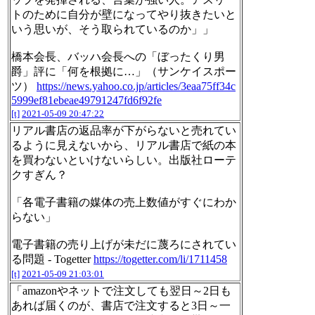
トのために自分が壁になってやり抜きたいと
いう思いが、そう取られているのか」」
橋本会長、バッハ会長への「ぼったくり男
爵」評に「何を根拠に…」（サンケイスポー
ツ）
https://news.yahoo.co.jp/articles/3eaa75ff34c
5999ef81ebeae49791247fd6f92fe
[t]
2021-05-09 20:47:22
リアル書店の返品率が下がらないと売れてい
るように見えないから、リアル書店で紙の本
を買わないといけないらしい。出版社ローテ
クすぎん？
「各電子書籍の媒体の売上数値がすぐにわか
らない」
電子書籍の売り上げが未だに蔑ろにされてい
る問題 - Togetter
https://togetter.com/li/1711458
[t]
2021-05-09 21:03:01
「amazonやネットで注文しても翌日～2日も
あれば届くのが、書店で注文すると3日～一