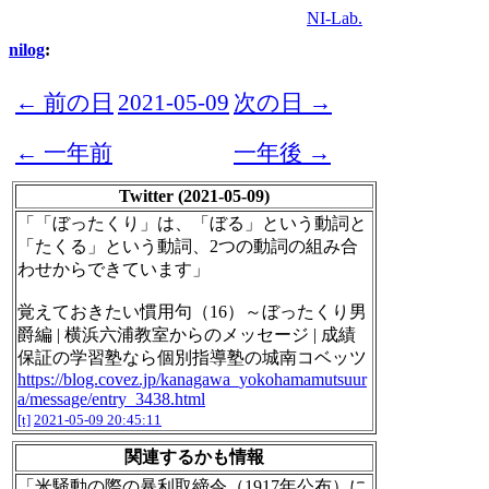
NI-Lab.
nilog
:
← 前の日
2021-05-09
次の日 →
← 一年前
一年後 →
Twitter (2021-05-09)
「「ぼったくり」は、「ぼる」という動詞と
「たくる」という動詞、2つの動詞の組み合
わせからできています」
覚えておきたい慣用句（16）～ぼったくり男
爵編 | 横浜六浦教室からのメッセージ | 成績
保証の学習塾なら個別指導塾の城南コベッツ
https://blog.covez.jp/kanagawa_yokohamamutsuur
a/message/entry_3438.html
[t]
2021-05-09 20:45:11
関連するかも情報
「米騒動の際の暴利取締令（1917年公布）に