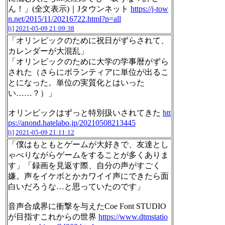
ん！」(全文表示)｜Jタウンネット
https://j-tow
n.net/2015/11/20216722.html?p=all
[t]
2021-05-09 21:09:38
「オリンピックのために祝日がずらされて、
カレンダーが大混乱」
「オリンピックのために大学の学事暦がずら
された（さらにボランティアに単位が出るこ
とになった。単位の実質化とはいった
い……？）」
オリンピックはずっと特別扱いされてきた
htt
ps://anond.hatelabo.jp/20210508213445
[t]
2021-05-09 21:11:12
「僕はもともとゲームが大好きで、友達とし
ゃべりながらゲームをすることが多くありま
す」「録画を見返す際、自分の声がすごく
嫌。声をイケボとかカワイイ声にできたら面
白いだろうな…と思っていたのです」
音声合成界に衝撃を与えたCoe Font STUDIO
が目指すこれからの世界
https://www.dtmstatio