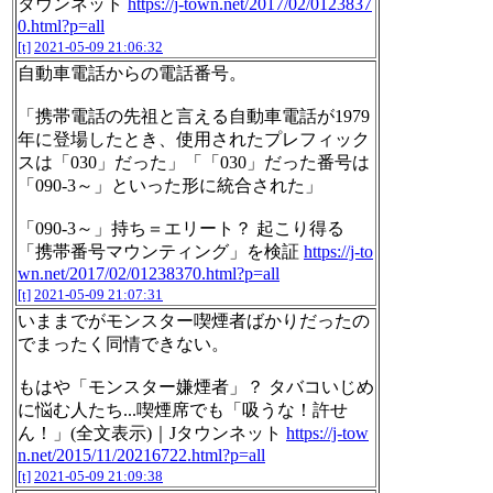
タウンネット
https://j-town.net/2017/02/0123837
0.html?p=all
[t]
2021-05-09 21:06:32
自動車電話からの電話番号。
「携帯電話の先祖と言える自動車電話が1979
年に登場したとき、使用されたプレフィック
スは「030」だった」「「030」だった番号は
「090-3～」といった形に統合された」
「090-3～」持ち＝エリート？ 起こり得る
「携帯番号マウンティング」を検証
https://j-to
wn.net/2017/02/01238370.html?p=all
[t]
2021-05-09 21:07:31
いままでがモンスター喫煙者ばかりだったの
でまったく同情できない。
もはや「モンスター嫌煙者」？ タバコいじめ
に悩む人たち...喫煙席でも「吸うな！許せ
ん！」(全文表示)｜Jタウンネット
https://j-tow
n.net/2015/11/20216722.html?p=all
[t]
2021-05-09 21:09:38