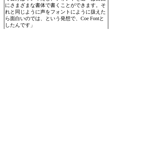
にさまざまな書体で書くことができます。そ
れと同じように声をフォントにように扱えた
ら面白いのでは、という発想で、Coe Fontと
したんです」
音声合成界に衝撃を与えたCoe Font STUDIO
https://www.dtmstation.com/archives/34908.html
[t]
2021-05-09 21:15:17
「スティーブ・ジョブズの話として、コンピ
ュータでさまざまなフォントで文字を扱える
ようになった結果、出版物が10倍になった、
と」
19歳・東工大2年生が社長。音声合成界に衝
撃を与えたCoe Font STUDIOが目指すこれか
らの世界 | 藤本健の “DTMステーション”
http
s://www.dtmstation.com/archives/34908.html
[t]
2021-05-09 21:15:34
「近いうちにCoe Font CLOUDという有料の
サービスを立ち上げる予定です。これは、50
0円支払うと、自分の声をCoe Fontにできると