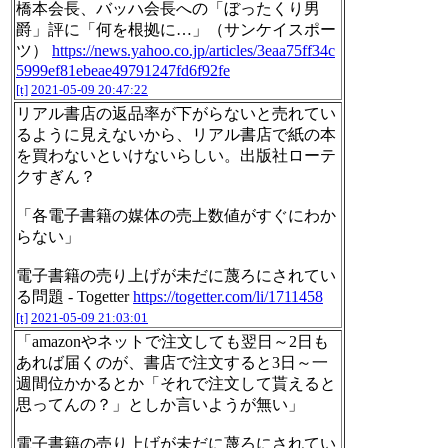
橋本会長、バッハ会長への「ぼったくり男
爵」評に「何を根拠に…」（サンケイスポー
ツ）
https://news.yahoo.co.jp/articles/3eaa75ff34c
5999ef81ebeae49791247fd6f92fe
[t]
2021-05-09 20:47:22
リアル書店の返品率が下がらないと売れてい
るように見えないから、リアル書店で紙の本
を買わないといけないらしい。出版社ローテ
クすぎん？
「各電子書籍の媒体の売上数値がすぐにわか
らない」
電子書籍の売り上げが未だに蔑ろにされてい
る問題 - Togetter
https://togetter.com/li/1711458
[t]
2021-05-09 21:03:01
「amazonやネットで注文しても翌日～2日も
あれば届くのが、書店で注文すると3日～一
週間位かかるとか「それで注文して貰えると
思ってんの？」としか言いようが無い」
電子書籍の売り上げが未だに蔑ろにされてい