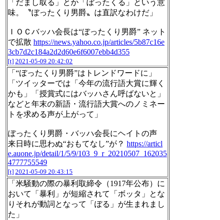
「だまし取る」とか「ぼったくる」という意
味。〝ぼったくり男爵〟は直訳なわけだ」
ＩＯＣバッハ会長は“ぼったくり男爵” ネット
で拡散
https://news.yahoo.co.jp/articles/5b87c16e
3cb7d2c184a2d2d60e6f6007ebb4d355
[t]
2021-05-09 20:42:02
「“ぼったくり男爵”はトレンドワードに」
「ツイッターでは「今年の流行語大賞に輝く
かも」「授賞式にはバッハさん呼ばないと」
などと年末の新語・流行語大賞へのノミネー
トを求める声が上がって」
ぼったくり男爵・バッハ会長にヘイトの声
来日時に思わぬ“おもてなし”が？
https://articl
e.auone.jp/detail/1/5/9/103_9_r_20210507_162035
4777755549
[t]
2021-05-09 20:43:15
「米騒動の際の暴利取締令（1917年公布）に
おいて「暴利」が短縮されて「ボッタ」とな
りそれが動詞となって「ぼる」が生まれまし
た」