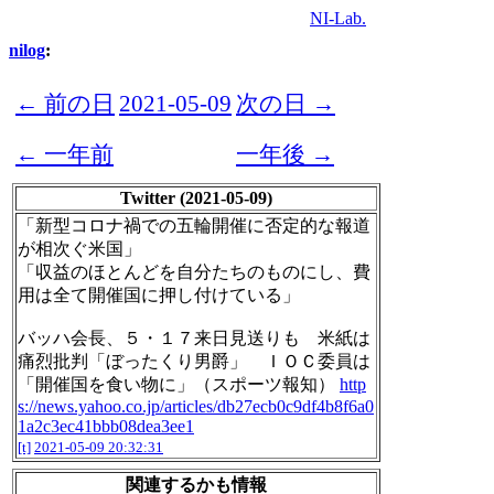
NI-Lab.
nilog
:
← 前の日
2021-05-09
次の日 →
← 一年前
一年後 →
Twitter (2021-05-09)
「新型コロナ禍での五輪開催に否定的な報道
が相次ぐ米国」
「収益のほとんどを自分たちのものにし、費
用は全て開催国に押し付けている」
バッハ会長、５・１７来日見送りも 米紙は
痛烈批判「ぼったくり男爵」 ＩＯＣ委員は
「開催国を食い物に」（スポーツ報知）
http
s://news.yahoo.co.jp/articles/db27ecb0c9df4b8f6a0
1a2c3ec41bbb08dea3ee1
[t]
2021-05-09 20:32:31
関連するかも情報