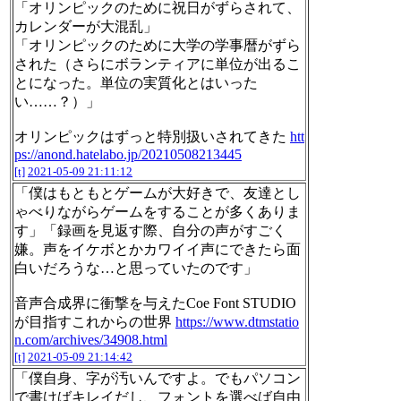
「オリンピックのために祝日がずらされて、
カレンダーが大混乱」
「オリンピックのために大学の学事暦がずら
された（さらにボランティアに単位が出るこ
とになった。単位の実質化とはいった
い……？）」
オリンピックはずっと特別扱いされてきた
htt
ps://anond.hatelabo.jp/20210508213445
[t]
2021-05-09 21:11:12
「僕はもともとゲームが大好きで、友達とし
ゃべりながらゲームをすることが多くありま
す」「録画を見返す際、自分の声がすごく
嫌。声をイケボとかカワイイ声にできたら面
白いだろうな…と思っていたのです」
音声合成界に衝撃を与えたCoe Font STUDIO
が目指すこれからの世界
https://www.dtmstatio
n.com/archives/34908.html
[t]
2021-05-09 21:14:42
「僕自身、字が汚いんですよ。でもパソコン
で書けばキレイだし、フォントを選べば自由