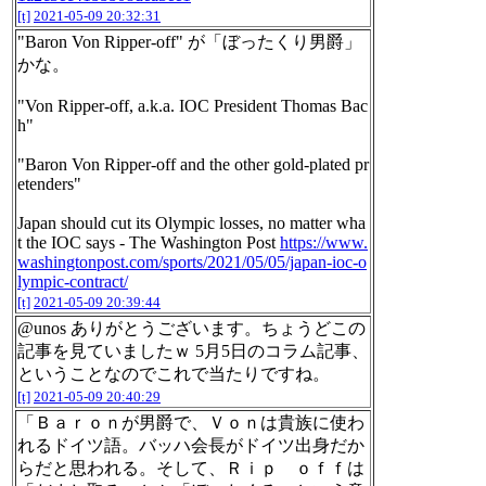
[t]
2021-05-09 20:32:31
"Baron Von Ripper-off" が「ぼったくり男爵」
かな。
"Von Ripper-off, a.k.a. IOC President Thomas Bac
h"
"Baron Von Ripper-off and the other gold-plated pr
etenders"
Japan should cut its Olympic losses, no matter wha
t the IOC says - The Washington Post
https://www.
washingtonpost.com/sports/2021/05/05/japan-ioc-o
lympic-contract/
[t]
2021-05-09 20:39:44
@unos ありがとうございます。ちょうどこの
記事を見ていましたｗ 5月5日のコラム記事、
ということなのでこれで当たりですね。
[t]
2021-05-09 20:40:29
「Ｂａｒｏｎが男爵で、Ｖｏｎは貴族に使わ
れるドイツ語。バッハ会長がドイツ出身だか
らだと思われる。そして、Ｒｉｐ ｏｆｆは