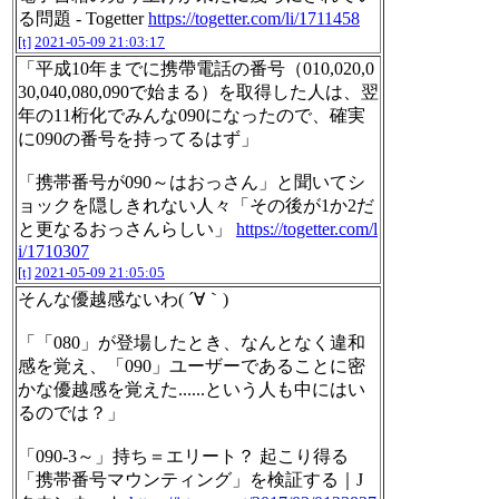
る問題 - Togetter
https://togetter.com/li/1711458
[t]
2021-05-09 21:03:17
「平成10年までに携帶電話の番号（010,020,0
30,040,080,090で始まる）を取得した人は、翌
年の11桁化でみんな090になったので、確実
に090の番号を持ってるはず」
「携帯番号が090～はおっさん」と聞いてシ
ョックを隠しきれない人々「その後が1か2だ
と更なるおっさんらしい」
https://togetter.com/l
i/1710307
[t]
2021-05-09 21:05:05
そんな優越感ないわ( ´∀｀)
「「080」が登場したとき、なんとなく違和
感を覚え、「090」ユーザーであることに密
かな優越感を覚えた......という人も中にはい
るのでは？」
「090-3～」持ち＝エリート？ 起こり得る
「携帯番号マウンティング」を検証する｜J