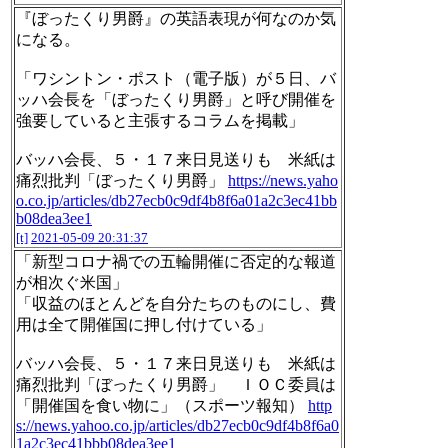
『ぼったくり男爵』の英語表現が何なのか気
になる。
「ワシントン・ポスト（電子版）が５日、バ
ッハ会長を「ぼったくり男爵」と呼び開催を
強要していると主張するコラムを掲載」
バッハ会長、５・１７来日見送りも 米紙は
痛烈批判「ぼったくり男爵」
https://news.yaho
o.co.jp/articles/db27ecb0c9df4b8f6a01a2c3ec41bb
b08dea3ee1
[t]
2021-05-09 20:31:37
「新型コロナ禍での五輪開催に否定的な報道
が相次ぐ米国」
「収益のほとんどを自分たちのものにし、費
用は全て開催国に押し付けている」
バッハ会長、５・１７来日見送りも 米紙は
痛烈批判「ぼったくり男爵」 ＩＯＣ委員は
「開催国を食い物に」（スポーツ報知）
http
s://news.yahoo.co.jp/articles/db27ecb0c9df4b8f6a0
1a2c3ec41bbb08dea3ee1