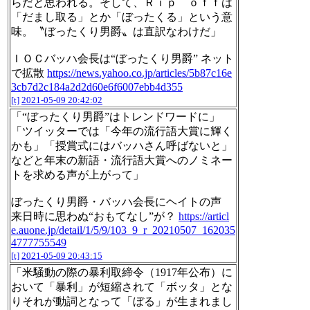
らだと思われる。そして、Ｒｉｐ ｏｆｆは
「だまし取る」とか「ぼったくる」という意
味。〝ぼったくり男爵〟は直訳なわけだ」
ＩＯＣバッハ会長は“ぼったくり男爵” ネット
で拡散
https://news.yahoo.co.jp/articles/5b87c16e
3cb7d2c184a2d2d60e6f6007ebb4d355
[t]
2021-05-09 20:42:02
「“ぼったくり男爵”はトレンドワードに」
「ツイッターでは「今年の流行語大賞に輝く
かも」「授賞式にはバッハさん呼ばないと」
などと年末の新語・流行語大賞へのノミネー
トを求める声が上がって」
ぼったくり男爵・バッハ会長にヘイトの声
来日時に思わぬ“おもてなし”が？
https://articl
e.auone.jp/detail/1/5/9/103_9_r_20210507_162035
4777755549
[t]
2021-05-09 20:43:15
「米騒動の際の暴利取締令（1917年公布）に
おいて「暴利」が短縮されて「ボッタ」とな
りそれが動詞となって「ぼる」が生まれまし