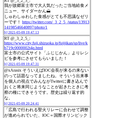
RT @_3_2_5_:
我が故郷富士市で大人気だったご当地給食メ
ニュー、サイダーかん🗻
しゅわしゅわした食感がとても不思議なゼリ
ーです！
https://twitter.com/_3_2_5_/status/13913
14198546640897/photo/1
[t]
2021-05-09 19:47:13
RT @_3_2_5_:
https://www.city.fuji.shizuoka.jp/fujijikan/sp/live/k
b719c0000002t4q.html
富士市の公式サイト「ふじじかん」よりレシ
ピを参考にさせてもらいました！
[t]
2021-05-09 19:47:31
@xArasix そういえばIOC会長が来るの来ない
のって話題なってましたね。そういう出来事
を個人の視点でみんながTwitterに書き込んで
おくと将来同じようなことが起きたときに考
察の種にできそうです。歴史は繰り返す的
な。
[t]
2021-05-09 20:24:41
「広島で行われる聖火リレーに合わせて調整
が進められていた、IOC＝国際オリンピック