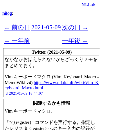
NI-Lab.
nilog
:
← 前の日
2021-05-09
次の日 →
← 一年前
一年後 →
Twitter (2021-05-09)
なかなかおぼえられないからざっくりメモを
まとめておく。
Vim キーボードマクロ (Vim_Keyboard_Macro -
MemoWiki v4)
https://www.nilab.info/wiki/Vim_K
eyboard_Macro.html
[t]
2021-05-09 18:44:07
関連するかも情報
Vim キーボードマクロ。
「"q{register}" コマンドを実行する。指定し
たレジスタ {register} へのキー入力の記録が