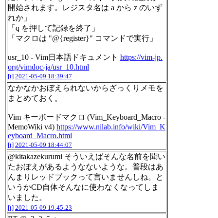
開始されます。レジスタ名は a から z のいず
れか」
「q を押して記録を終了」
「マクロは "@{register}" コマンドで実行」
usr_10 - Vim日本語ドキュメント
https://vim-jp.
org/vimdoc-ja/usr_10.html
[t]
2021-05-09 18:39:47
なかなかおぼえられないからざっくりメモを
まとめておく。
Vim キーボードマクロ (Vim_Keyboard_Macro -
MemoWiki v4)
https://www.nilab.info/wiki/Vim_K
eyboard_Macro.html
[t]
2021-05-09 18:44:07
@kitakazekurumi そういえばそんな名前を聞い
たおぼえがあるようなないような。普段はあ
んまりレッドブックって言いませんしね。と
いうかCD自体そんなに使わなくなってしま
いました。
[t]
2021-05-09 19:45:23