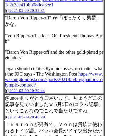
1a2c3ec41bbb08dea3ee1
[t]
2021-05-09 20:32:31
"Baron Von Ripper-off" が「ぼったくり男爵」
かな。
"Von Ripper-off, a.k.a. IOC President Thomas Bac
h"
"Baron Von Ripper-off and the other gold-plated pr
etenders"
Japan should cut its Olympic losses, no matter wha
t the IOC says - The Washington Post
https://www.
washingtonpost.com/sports/2021/05/05/japan-ioc-o
lympic-contract/
[t]
2021-05-09 20:39:44
@unos ありがとうございます。ちょうどこの
記事を見ていましたｗ 5月5日のコラム記事、
ということなのでこれで当たりですね。
[t]
2021-05-09 20:40:29
「Ｂａｒｏｎが男爵で、Ｖｏｎは貴族に使わ
れるドイツ語。バッハ会長がドイツ出身だか