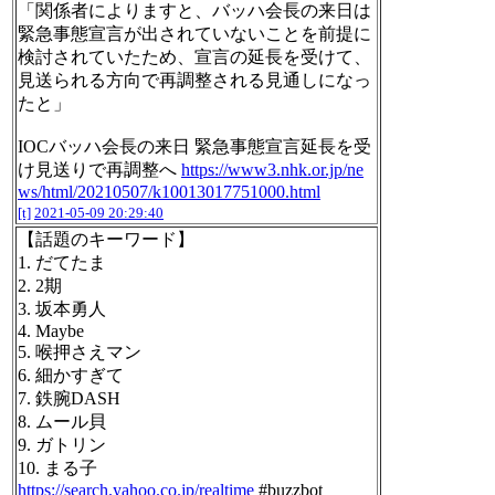
「関係者によりますと、バッハ会長の来日は
緊急事態宣言が出されていないことを前提に
検討されていたため、宣言の延長を受けて、
見送られる方向で再調整される見通しになっ
たと」
IOCバッハ会長の来日 緊急事態宣言延長を受
け見送りで再調整へ
https://www3.nhk.or.jp/ne
ws/html/20210507/k10013017751000.html
[t]
2021-05-09 20:29:40
【話題のキーワード】
1. だてたま
2. 2期
3. 坂本勇人
4. Maybe
5. 喉押さえマン
6. 細かすぎて
7. 鉄腕DASH
8. ムール貝
9. ガトリン
10. まる子
https://search.yahoo.co.jp/realtime
#buzzbot