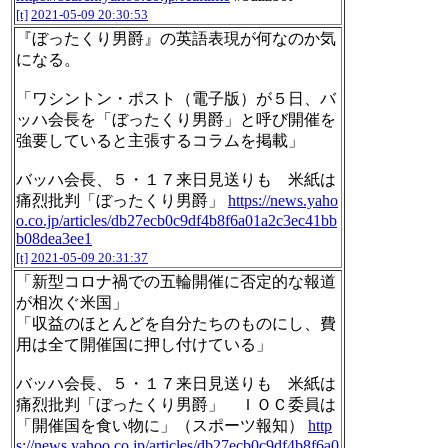
[t]
2021-05-09 20:30:53
『ぼったくり男爵』の英語表現が何なのか気
になる。
「ワシントン・ポスト（電子版）が５日、バ
ッハ会長を「ぼったくり男爵」と呼び開催を
強要していると主張するコラムを掲載」
バッハ会長、５・１７来日見送りも 米紙は
痛烈批判「ぼったくり男爵」
https://news.yaho
o.co.jp/articles/db27ecb0c9df4b8f6a01a2c3ec41bb
b08dea3ee1
[t]
2021-05-09 20:31:37
「新型コロナ禍での五輪開催に否定的な報道
が相次ぐ米国」
「収益のほとんどを自分たちのものにし、費
用は全て開催国に押し付けている」
バッハ会長、５・１７来日見送りも 米紙は
痛烈批判「ぼったくり男爵」 ＩＯＣ委員は
「開催国を食い物に」（スポーツ報知）
http
s://news.yahoo.co.jp/articles/db27ecb0c9df4b8f6a0