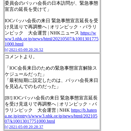
委員会のバッハ会長の日本訪問が、緊急事態
宣言の延長を受けて」
IOCバッハ会長の来日 緊急事態宣言延長を受
け見送りで再調整へ | オリンピック・パラリ
ンピック 大会運営 | NHKニュース
https://w
ww3.nhk.or.jp/news/html/20210507/k1001301775
1000.html
[t]
2021-05-09 20:26:52
コメントより。
「IOC会長来日のための緊急事態宣言解除ス
ケジュールだった」
「最初短期に設定したのは、バッハ会長来日
を見込んでのものだった」
[B!] IOCバッハ会長の来日 緊急事態宣言延長
を受け見送りで再調整へ | オリンピック・パ
ラリンピック 大会運営 | NHK
https://b.haten
a.ne.jp/entry/s/www3.nhk.or.jp/news/html/202105
07/k10013017751000.html
[t]
2021-05-09 20:28:37