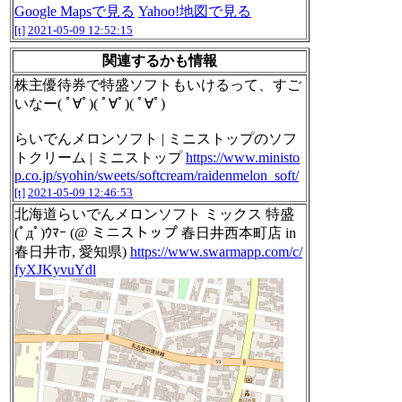
Google Mapsで見る
Yahoo!地図で見る
[t]
2021-05-09 12:52:15
関連するかも情報
株主優待券で特盛ソフトもいけるって、すご
いなー( ﾟ∀ﾟ)( ﾟ∀ﾟ)( ﾟ∀ﾟ)
らいでんメロンソフト | ミニストップのソフ
トクリーム | ミニストップ
https://www.ministo
p.co.jp/syohin/sweets/softcream/raidenmelon_soft/
[t]
2021-05-09 12:46:53
北海道らいでんメロンソフト ミックス 特盛
(ﾟдﾟ)ｳﾏｰ (@ ミニストップ 春日井西本町店 in
春日井市, 愛知県)
https://www.swarmapp.com/c/
fyXJKyvuYdl