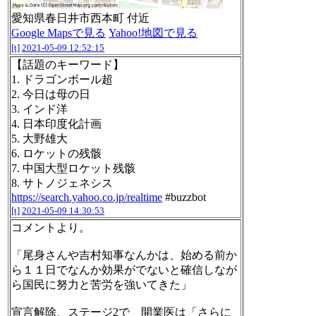
愛知県春日井市西本町 付近
Google Mapsで見る
Yahoo!地図で見る
[t]
2021-05-09 12:52:15
【話題のキーワード】
1. ドラゴンボール超
2. 今日は母の日
3. インド洋
4. 日本印度化計画
5. 大野雄大
6. ロケットの残骸
7. 中国大型ロケット残骸
8. サトノジェネシス
https://search.yahoo.co.jp/realtime
#buzzbot
[t]
2021-05-09 14:30:53
コメントより。
「尾身さんや吉村知事なんかは、始める前か
ら１１日でなんか効果がでないと確信しなが
ら国民に努力と苦労を強いてきた」
宣言解除、ステージ2で 開業医は「さらに