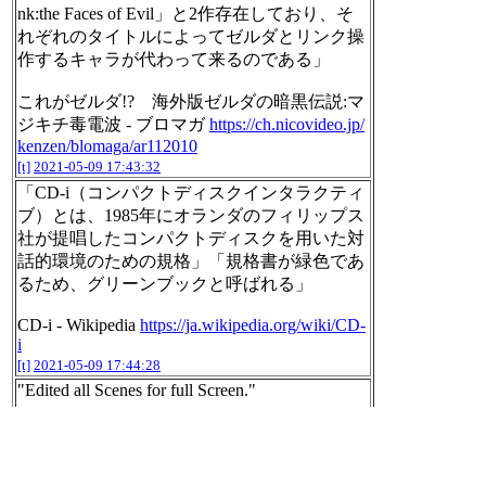
nk:the Faces of Evil」と2作存在しており、そ
れぞれのタイトルによってゼルダとリンク操
作するキャラが代わって来るのである」
これがゼルダ!? 海外版ゼルダの暗黒伝説:マ
ジキチ毒電波 - ブロマガ
https://ch.nicovideo.jp/
kenzen/blomaga/ar112010
[t]
2021-05-09 17:43:32
「CD-i（コンパクトディスクインタラクティ
ブ）とは、1985年にオランダのフィリップス
社が提唱したコンパクトディスクを用いた対
話的環境のための規格」「規格書が緑色であ
るため、グリーンブックと呼ばれる」
CD-i - Wikipedia
https://ja.wikipedia.org/wiki/CD-
i
[t]
2021-05-09 17:44:28
"Edited all Scenes for full Screen."
Zelda CDI all Cutscenes (Full Screen) - YouTube
h
ttps://www.youtube.com/watch?v=TN8-Pdz-ns8
[t]
2021-05-09 17:49:32