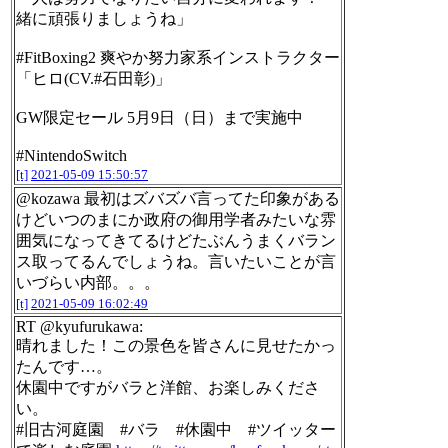
緒に頑張りましょうね」
#FitBoxing2 爽やか努力家系インストラクター
「ヒロ(CV.#石田彰)」
GW限定セール 5月9日（日）まで実施中
#NintendoSwitch
[t]
2021-05-09 15:50:57
@kozawa 最初はズバズバ言ってた印象がある
けどいつのまにか政府の御用学者みたいな雰
囲気になってきてるけどたぶんうまくバラン
ス取ってるんでしょうね。言いたいことが言
いづらい内部。。。
[t]
2021-05-09 16:02:49
RT @kyufurukawa:
晴れました！この景色を皆さんに見せたかっ
たんです…。
休園中ですがバラと洋館、お楽しみくださ
い。
#旧古河庭園 #バラ #休園中 #ツイッター