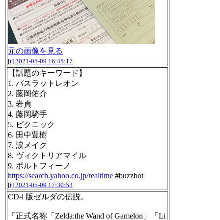
元の画像を見る
[t]
2021-05-09 16:45:17
【話題のキーワード】
1. バスラットレオン
2. 藤岡佑介
3. 岩貞
4. 藤岡騎手
5. ピクニック
6. 田中豊樹
7. 涙メイク
8. ヴィクトリアマイル
9. ポルトフィーノ
https://search.yahoo.co.jp/realtime
#buzzbot
[t]
2021-05-09 17:30:53
CD-i 版ゼルダの伝説。
「正式名称「Zelda:the Wand of Gamelon」「Li