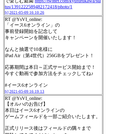
で楽しむ庭園
https://twitter.com/kyufurukawa/sta
tus/1391222589482172418/photo/1
[t]
2021-05-09 16:10:26
RT @YsVI_online:
「イース6オンライン」の
事前登録開始を記念して
キャンペーンを開催いたします！
なんと抽選で10名様に
iPad Air（第4世代）256GBをプレゼント！
応募期間は本日～正式サービス開始まで！
今すぐ動画で参加方法をチェックしてね♪
#イース6オンライン
[t]
2021-05-09 16:19:13
RT @YsVI_online:
【オルハのお告げ】
本日はイース6オンラインの
ゲームフィールドを一部ご紹介いたします。
正式リリース後はフィールドの隅々まで