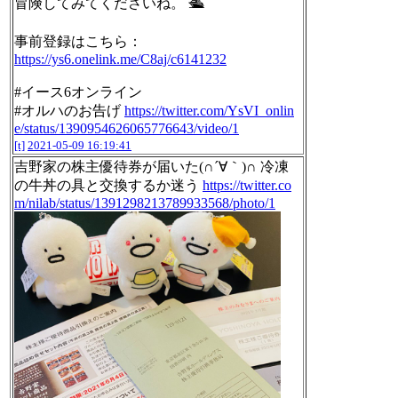
冒険してみてくださいね。 🛳️
事前登録はこちら：
https://ys6.onelink.me/C8aj/c6141232
#イース6オンライン
#オルハのお告げ
https://twitter.com/YsVI_onlin
e/status/1390954626065776643/video/1
[t]
2021-05-09 16:19:41
吉野家の株主優待券が届いた(∩´∀｀)∩ 冷凍
の牛丼の具と交換するか迷う
https://twitter.co
m/nilab/status/1391298213789933568/photo/1