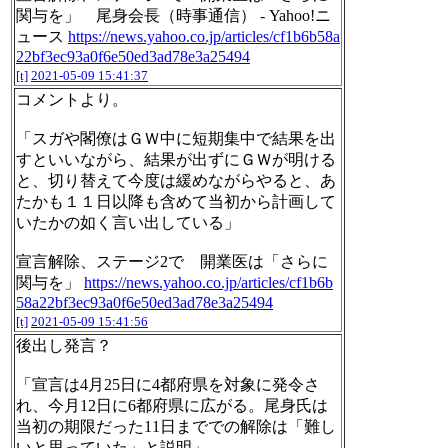
関与を」 尾身会長（時事通信） - Yahoo!ニ
ュース
https://news.yahoo.co.jp/articles/cf1b6b58a
22bf3ec93a0f6e50ed3ad78e3a25494
[t]
2021-05-09 15:41:37
コメントより。
「スガや閣僚はＧＷ中に短期集中で結果を出
すといいながら、結果が出ずにＧＷが明ける
と、切り替えて今度は緩めながらやると、あ
たかも１１日以降も含めて当初から計画して
いたかの如く言い出している」
宣言解除、ステージ2で 開業医は「さらに
関与を」
https://news.yahoo.co.jp/articles/cf1b6b
58a22bf3ec93a0f6e50ed3ad78e3a25494
[t]
2021-05-09 15:41:56
後出し発言？
「宣言は4月25日に4都府県を対象に発令さ
れ、今月12日に6都府県に広がる。尾身氏は
当初の期限だった11日まででの解除は「難し
いと思っていた」と説明」