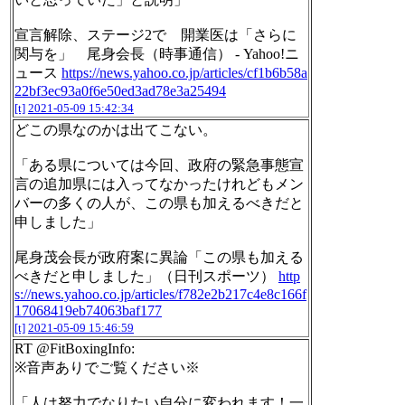
宣言解除、ステージ2で 開業医は「さらに
関与を」 尾身会長（時事通信） - Yahoo!ニ
ュース
https://news.yahoo.co.jp/articles/cf1b6b58a
22bf3ec93a0f6e50ed3ad78e3a25494
[t]
2021-05-09 15:42:34
どこの県なのかは出てこない。
「ある県については今回、政府の緊急事態宣
言の追加県には入ってなかったけれどもメン
バーの多くの人が、この県も加えるべきだと
申しました」
尾身茂会長が政府案に異論「この県も加える
べきだと申しました」（日刊スポーツ）
http
s://news.yahoo.co.jp/articles/f782e2b217c4e8c166f
17068419eb74063baf177
[t]
2021-05-09 15:46:59
RT @FitBoxingInfo:
※音声ありでご覧ください※
「人は努力でなりたい自分に変われます！一