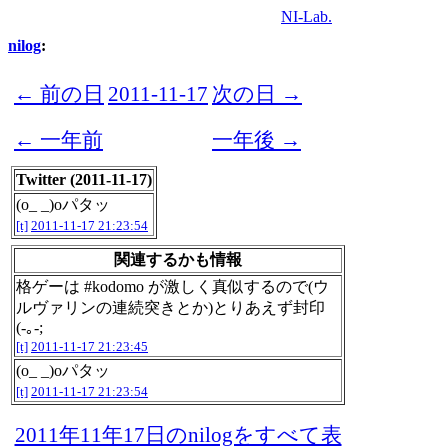
NI-Lab.
nilog
:
← 前の日
2011-11-17
次の日 →
← 一年前
一年後 →
Twitter (2011-11-17)
(o_ _)oパタッ
[t]
2011-11-17 21:23:54
関連するかも情報
格ゲーは #kodomo が激しく真似するので(ウ
ルヴァリンの連続突きとか)とりあえず封印
(-｡-;
[t]
2011-11-17 21:23:45
(o_ _)oパタッ
[t]
2011-11-17 21:23:54
2011年11年17日のnilogをすべて表