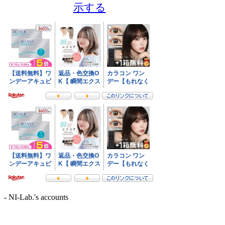
示する
- NI-Lab.'s accounts
-
Fedibird
-
mstdn.jp
-
Pawoo