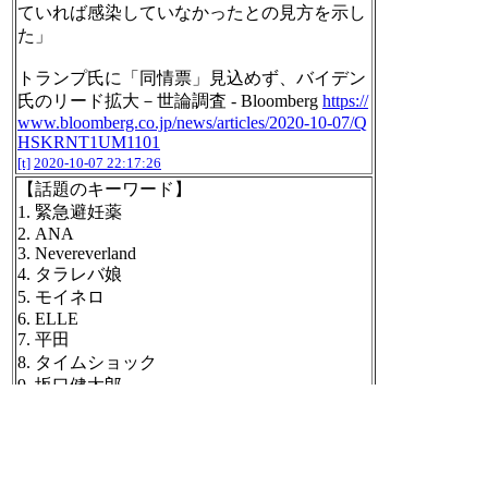
ていれば感染していなかったとの見方を示し
た」
トランプ氏に「同情票」見込めず、バイデン
氏のリード拡大－世論調査 - Bloomberg
https://
www.bloomberg.co.jp/news/articles/2020-10-07/Q
HSKRNT1UM1101
[t]
2020-10-07 22:17:26
【話題のキーワード】
1. 緊急避妊薬
2. ANA
3. Nevereverland
4. タラレバ娘
5. モイネロ
6. ELLE
7. 平田
8. タイムショック
9. 坂口健太郎
https://search.yahoo.co.jp/realtime
#buzzbot
[t]
2020-10-07 22:30:52
2020年10年07日のnilogをすべて表