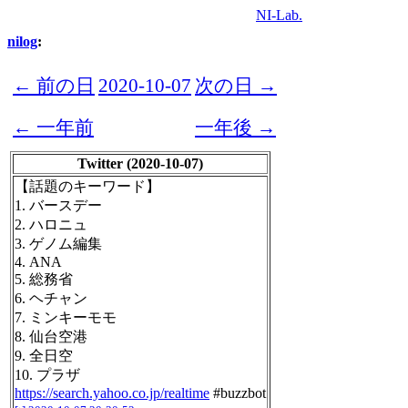
NI-Lab.
nilog
:
← 前の日
2020-10-07
次の日 →
← 一年前
一年後 →
Twitter (2020-10-07)
【話題のキーワード】
1. バースデー
2. ハロニュ
3. ゲノム編集
4. ANA
5. 総務省
6. ヘチャン
7. ミンキーモモ
8. 仙台空港
9. 全日空
10. プラザ
https://search.yahoo.co.jp/realtime
#buzzbot