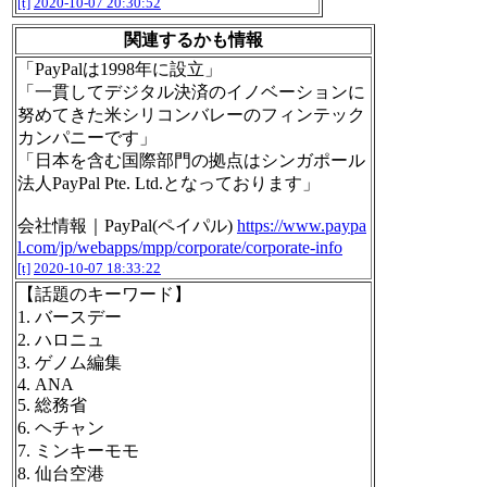
[t]
2020-10-07 20:30:52
関連するかも情報
「PayPalは1998年に設立」
「一貫してデジタル決済のイノベーションに
努めてきた米シリコンバレーのフィンテック
カンパニーです」
「日本を含む国際部門の拠点はシンガポール
法人PayPal Pte. Ltd.となっております」
会社情報｜PayPal(ペイパル)
https://www.paypa
l.com/jp/webapps/mpp/corporate/corporate-info
[t]
2020-10-07 18:33:22
【話題のキーワード】
1. バースデー
2. ハロニュ
3. ゲノム編集
4. ANA
5. 総務省
6. ヘチャン
7. ミンキーモモ
8. 仙台空港