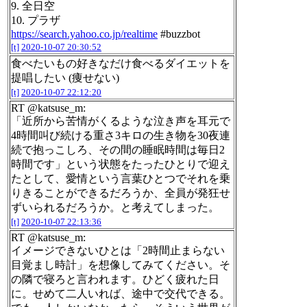
9. 全日空
10. プラザ
https://search.yahoo.co.jp/realtime
#buzzbot
[t]
2020-10-07 20:30:52
食べたいもの好きなだけ食べるダイエットを
提唱したい (痩せない)
[t]
2020-10-07 22:12:20
RT @katsuse_m:
「近所から苦情がくるような泣き声を耳元で
4時間叫び続ける重さ3キロの生き物を30夜連
続で抱っこしろ、その間の睡眠時間は毎日2
時間です」という状態をたったひとりで迎え
たとして、愛情という言葉ひとつでそれを乗
りきることができるだろうか、全員が発狂せ
ずいられるだろうか。と考えてしまった。
[t]
2020-10-07 22:13:36
RT @katsuse_m:
イメージできないひとは「2時間止まらない
目覚まし時計」を想像してみてください。そ
の隣で寝ろと言われます。ひどく疲れた日
に。せめて二人いれば、途中で交代できる。