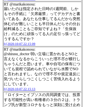
RT @marikakonosu:
届いたのは指定された日時の1週間前、しか
もその手紙に「欠席厳禁」ってデカデカと書
いてある。あなたも仕事してるんだから突然
休むのが難しいことも半日休んだらその分お
給料減ることもご存知ですよね？「生保抜
け」のために頑張ってる人の足引っ張ってど
うするんですか？
[t]
2020-10-07 22:15:09
RT @marikakonosu:
@shirasu_doctor 弱い立場に置かれるとNOと
言えなくなるからこういった理不尽が横行し
ちゃうんだと思います。車や自宅の保有につ
いても規程で認められていながら水際でNO
と言われますし。なので理不尽や規定違反に
気づいたらしつこくしつこく苦情入れるよう
にしています。
[t]
2020-10-07 22:15:13
「ロイターとイプソスの共同調査では、投票
する可能性が高い有権者の３分の２は、トラ
ンプ氏が新型コロナをもっと深刻に受け止め