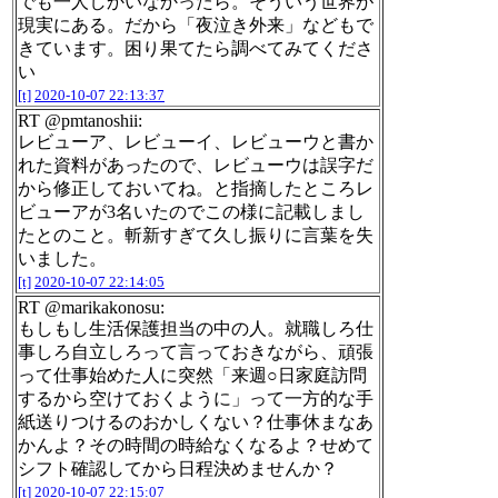
でも一人しかいなかったら。そういう世界が
現実にある。だから「夜泣き外来」などもで
きています。困り果てたら調べてみてくださ
い
[t]
2020-10-07 22:13:37
RT @pmtanoshii:
レビューア、レビューイ、レビューウと書か
れた資料があったので、レビューウは誤字だ
から修正しておいてね。と指摘したところレ
ビューアが3名いたのでこの様に記載しまし
たとのこと。斬新すぎて久し振りに言葉を失
いました。
[t]
2020-10-07 22:14:05
RT @marikakonosu:
もしもし生活保護担当の中の人。就職しろ仕
事しろ自立しろって言っておきながら、頑張
って仕事始めた人に突然「来週○日家庭訪問
するから空けておくように」って一方的な手
紙送りつけるのおかしくない？仕事休まなあ
かんよ？その時間の時給なくなるよ？せめて
シフト確認してから日程決めませんか？
[t]
2020-10-07 22:15:07