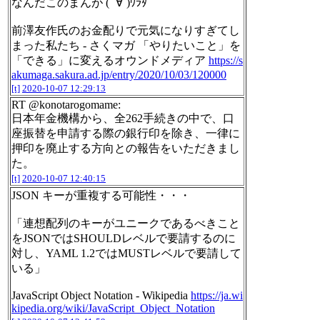
なんだこのまんが ( ´∀`)ﾜﾗﾀ
前澤友作氏のお金配りで元気になりすぎてし
まった私たち - さくマガ 「やりたいこと」を
「できる」に変えるオウンドメディア
https://s
akumaga.sakura.ad.jp/entry/2020/10/03/120000
[t]
2020-10-07 12:29:13
RT @konotarogomame:
日本年金機構から、全262手続きの中で、口
座振替を申請する際の銀行印を除き、一律に
押印を廃止する方向との報告をいただきまし
た。
[t]
2020-10-07 12:40:15
JSON キーが重複する可能性・・・
「連想配列のキーがユニークであるべきこと
をJSONではSHOULDレベルで要請するのに
対し、YAML 1.2ではMUSTレベルで要請して
いる」
JavaScript Object Notation - Wikipedia
https://ja.wi
kipedia.org/wiki/JavaScript_Object_Notation