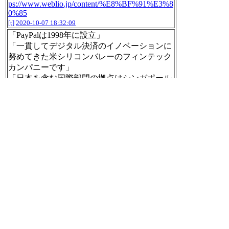
ps://www.weblio.jp/content/%E8%BF%91%E3%8
0%85
[t]
2020-10-07 18:32:09
「PayPalは1998年に設立」
「一貫してデジタル決済のイノベーションに
努めてきた米シリコンバレーのフィンテック
カンパニーです」
「日本を含む国際部門の拠点はシンガポール
法人PayPal Pte. Ltd.となっております」
会社情報｜PayPal(ペイパル)
https://www.paypa
l.com/jp/webapps/mpp/corporate/corporate-info
[t]
2020-10-07 18:33:22
【話題のキーワード】
1. バースデー
2. ハロニュ
3. ゲノム編集
4. ANA
5. 総務省
6. ヘチャン
7. ミンキーモモ
8. 仙台空港