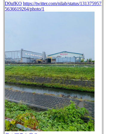
D0ufKO
https://twitter.com/nilab/status/131375957
5636619264/photo/1