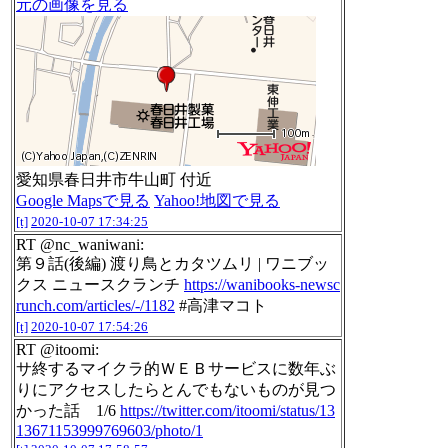
元の画像を見る
愛知県春日井市牛山町 付近
Google Mapsで見る
Yahoo!地図で見る
[t]
2020-10-07 17:34:25
RT @nc_waniwani:
第９話(後編) 渡り鳥とカタツムリ | ワニブッ
クス ニュースクランチ
https://wanibooks-newsc
runch.com/articles/-/1182
#高津マコト
[t]
2020-10-07 17:54:26
RT @itoomi:
サ終するマイクラ的ＷＥＢサービスに数年ぶ
りにアクセスしたらとんでもないものが見つ
かった話 1/6
https://twitter.com/itoomi/status/13
13671153999769603/photo/1