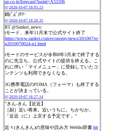
ap.co.jp/forecast/?point=A51106
[t]
2020-10-07 18:05:23
鍋(ﾟдﾟ)ｳﾏｰ
[t]
2020-10-07 18:26:35
RT @Sankei_news:
iモード、来年11月末で公式サイト終了
https://www.sankei.com/economy/news/201007/ec
n2010070024-n1.html
iモードのサービスが令和8年3月末で終了する
のに先立ち、公式サイトの提供を終える。こ
れに伴い「マイメニュー」に登録していたコ
ンテンツも利用できなくなる。
3G携帯電話のFOMA（フォーマ）も終了する
ことが決まっている。
[t]
2020-10-07 18:27:14
"きん‐きん【近近】
［副］近い将来。近いうちに。ちかぢか。
「近近（に）上京する予定です」"
近々(きんきん)の意味や読み方 Weblio辞書
htt