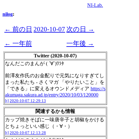
NI-Lab.
nilog
:
← 前の日
2020-10-07
次の日 →
← 一年前
一年後 →
Twitter (2020-10-07)
なんだこのまんが ( ´∀`)ﾜﾗﾀ
前澤友作氏のお金配りで元気になりすぎてし
まった私たち - さくマガ 「やりたいこと」を
「できる」に変えるオウンドメディア
https://s
akumaga.sakura.ad.jp/entry/2020/10/03/120000
[t]
2020-10-07 12:29:13
関連するかも情報
カップ焼きそばに一味唐辛子と胡椒をかける
とちょっといい感じ（・∀・）
[t]
2020-10-07 12:13:28