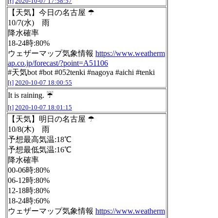
[t]
2020-10-07 17:58:57
【天気】今日の名古屋 ☂
10/7(水) 雨
降水確率
18-24時:80%
ウェザーマップ気象情報
https://www.weatherm
ap.co.jp/forecast/?point=A51106
#天気bot #bot #052tenki #nagoya #aichi #tenki
[t]
2020-10-07 18:00:55
It is raining. ☔️
[t]
2020-10-07 18:01:15
【天気】明日の名古屋 ☂
10/8(木) 雨
予想最高気温:18℃
予想最低気温:16℃
降水確率
00-06時:80%
06-12時:80%
12-18時:80%
18-24時:60%
ウェザーマップ気象情報
https://www.weatherm