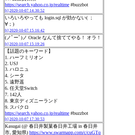
https://search.yahoo.co.jp/realtime
#buzzbot
[t]
2020-10-07 14:30:52
いろいろやっても login.sql が効かない( ；
∀；)
[t]
2020-10-07 15:16:42
(ノﾟーﾟ)ノ Oracle なんて捨ててやる！ オラ！
[t]
2020-10-07 15:19:26
【話題のキーワード】
1. ハーフミリオン
2. USJ
3. ハロニュ
4. シータ
5. 遠野遥
6. 任天堂Switch
7. 142人
8. 東京ディズニーランド
9. スパクロ
https://search.yahoo.co.jp/realtime
#buzzbot
[t]
2020-10-07 17:30:53
Kasugai (@ 春日井製菓春日井工場 in 春日井
市, 愛知県)
https://www.swarmapp.com/c/cuGTq