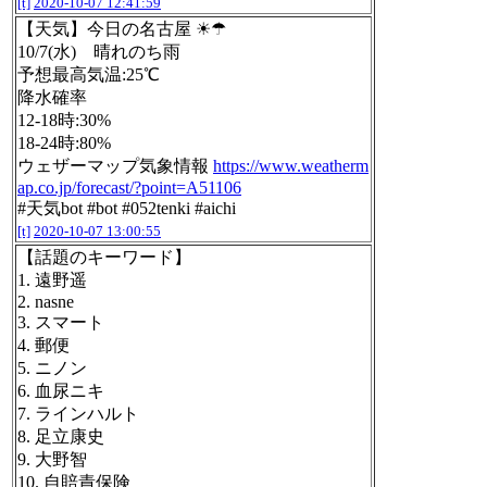
[t]
2020-10-07 12:41:59
【天気】今日の名古屋 ☀☂
10/7(水) 晴れのち雨
予想最高気温:25℃
降水確率
12-18時:30%
18-24時:80%
ウェザーマップ気象情報
https://www.weatherm
ap.co.jp/forecast/?point=A51106
#天気bot #bot #052tenki #aichi
[t]
2020-10-07 13:00:55
【話題のキーワード】
1. 遠野遥
2. nasne
3. スマート
4. 郵便
5. ニノン
6. 血尿ニキ
7. ラインハルト
8. 足立康史
9. 大野智
10. 自賠責保険